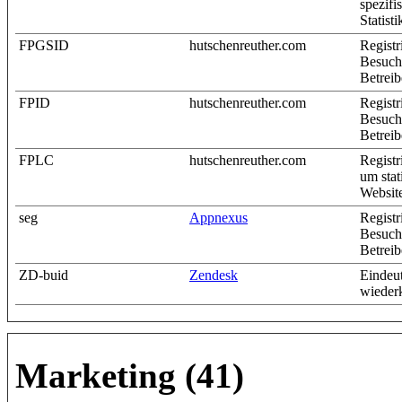
spezifi
Statisti
FPGSID
hutschenreuther.com
Registr
Besuch
Betreib
FPID
hutschenreuther.com
Registr
Besuch
Betreib
FPLC
hutschenreuther.com
Registr
um stat
Website
seg
Appnexus
Registr
Besuch
Betreib
ZD-buid
Zendesk
Eindeut
wiederk
Marketing (41)