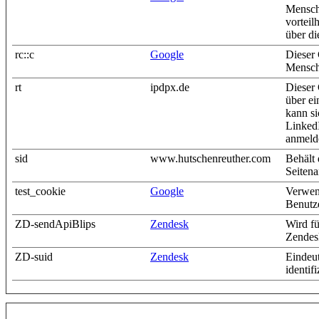
Mensche
vorteil
über di
rc::c
Google
Dieser
Mensch
rt
ipdpx.de
Dieser
über ei
kann si
Linked
anmeld
sid
www.hutschenreuther.com
Behält 
Seitena
test_cookie
Google
Verwen
Benutze
ZD-sendApiBlips
Zendesk
Wird f
Zendesk
ZD-suid
Zendesk
Eindeut
identifi