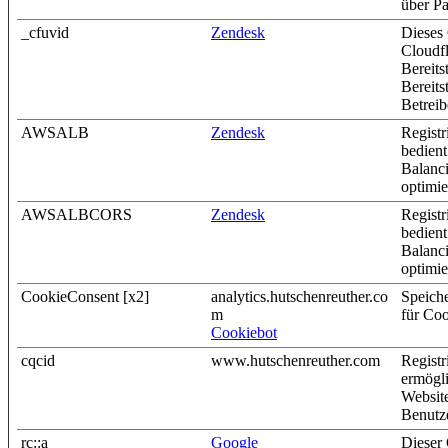
über Pa
_cfuvid
Zendesk
Dieses 
Cloudfl
Bereits
Bereits
Betreib
AWSALB
Zendesk
Registr
bedien
Balanc
optimie
AWSALBCORS
Zendesk
Registr
bedien
Balanc
optimie
CookieConsent [x2]
analytics.hutschenreuther.co
Speich
m
für Coo
Cookiebot
cqcid
www.hutschenreuther.com
Registr
ermögli
Websit
Benutz
rc::a
Google
Dieser