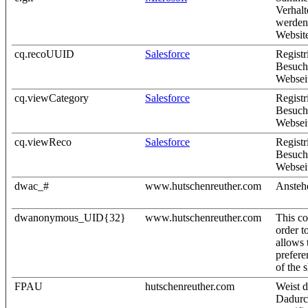
Verhalt
werden 
Website
cq.recoUUID
Salesforce
Registr
Besuche
Websei
cq.viewCategory
Salesforce
Registr
Besuche
Websei
cq.viewReco
Salesforce
Registr
Besuche
Websei
dwac_#
www.hutschenreuther.com
Ansteh
dwanonymous_UID{32}
www.hutschenreuther.com
This co
order t
allows 
prefere
of the 
FPAU
hutschenreuther.com
Weist 
Dadurc