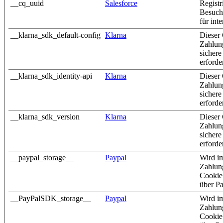
__cq_uuid
Salesforce
Registr
Besuch
für int
__klarna_sdk_default-config
Klarna
Dieser
Zahlung
sichere
erforde
__klarna_sdk_identity-api
Klarna
Dieser
Zahlung
sichere
erforde
__klarna_sdk_version
Klarna
Dieser
Zahlung
sichere
erforde
__paypal_storage__
Paypal
Wird i
Zahlun
Cookie 
über Pa
__PayPalSDK_storage__
Paypal
Wird i
Zahlun
Cookie 