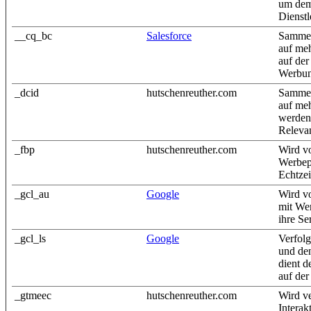
um dem
Dienstl
__cq_bc
Salesforce
Sammel
auf meh
auf der
Werbun
_dcid
hutschenreuther.com
Sammel
auf meh
werden
Releva
_fbp
hutschenreuther.com
Wird v
Werbep
Echtzei
_gcl_au
Google
Wird v
mit We
ihre Se
_gcl_ls
Google
Verfolg
und de
dient 
auf der
_gtmeec
hutschenreuther.com
Wird v
Interak