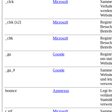
_clck
Microsoft
Sammel
Verhalt
werden 
Website
_clsk [x2]
Microsoft
Registr
Besuch
Betreib
_cltk
Microsoft
Registr
Besuch
Betreib
_ga
Google
Registr
um stat
Website
_ga_#
Google
Sammelt
Website
und let
verwen
bounce
Appnexus
Legt fe
verläss
Statist
verwen
c.gif
Microsoft
Sammel