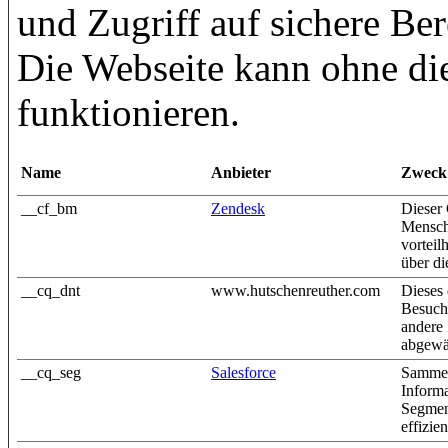
und Zugriff auf sichere Be
Die Webseite kann ohne die
funktionieren.
Name
Anbieter
Zweck
__cf_bm
Zendesk
Dieser
Mensche
vorteil
über di
__cq_dnt
www.hutschenreuther.com
Dieses 
Besuch
andere
abgewäh
__cq_seg
Salesforce
Sammel
Inform
Segmen
effizie