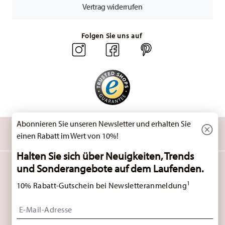
Vertrag widerrufen
Folgen Sie uns auf
Abonnieren Sie unseren Newsletter und erhalten Sie
ENTDECKEN SIE UNSERE MARKEN
einen Rabatt im Wert von 10%!
Design & Funktionalität für Ihr Zuhause
Halten Sie sich über Neuigkeiten, Trends
und Sonderangebote auf dem Laufenden.
HOMEPAGE
AGB
DATENSCHUTZHINWEISE
IMPRESSUM
COOKIE-EINWILLIGUNG ÄNDERN
1
10% Rabatt-Gutschein bei Newsletteranmeldung
*
ALLE PREISE INKL. MWST. UND
ZZGL. VERSANDKOSTEN.
1
SIE KÖNNEN DEN CODE BEI IHREM NÄCHSTEN EINKAUF DIREKT IM BESTELLPROZESS
EINGEBEN. EINE KOMBINATION MIT ANDEREN GUTSCHEINEN/ RABATTAKTIONEN IST
Insert your email to register for the newsletters
NICHT MÖGLICH. DER GUTSCHEIN IST NICHT IM NACHHINEIN VERRECHENBAR. KEINE
BARAUSZAHLUNG, RESTBETRAG VERFÄLLT.
© 2025 ROSENTHAL GMBH. ALL RIGHTS RESERVED