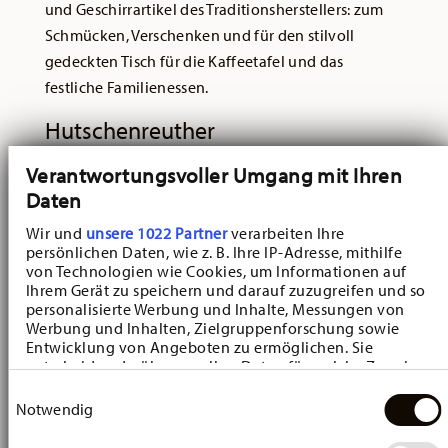
und Geschirrartikel des Traditionsherstellers: zum
Schmücken, Verschenken und für den stilvoll
gedeckten Tisch für die Kaffeetafel und das
festliche Familienessen.
Hutschenreuther
Frühlingskollektion: Ostergeschirr
Verantwortungsvoller Umgang mit Ihren
Wecken Sie die Natur aus dem Winterschlaf mit den
Daten
neuen
Hutschenreuther Frühlingskollektionen,
Wir und
unsere 1022 Partner
verarbeiten Ihre
wie
Hutschenreuther Frühlingsgrüße
. Wenn die
persönlichen Daten, wie z. B. Ihre IP-Adresse, mithilfe
von Technologien wie Cookies, um Informationen auf
Tage länger werden und sich die Natur mit dem
Ihrem Gerät zu speichern und darauf zuzugreifen und so
ersten zarten Grün überzieht, ist es Zeit für eine
personalisierte Werbung und Inhalte, Messungen von
phantasievolle Reise in die zauberhafte Welt der
Werbung und Inhalten, Zielgruppenforschung sowie
Entwicklung von Angeboten zu ermöglichen. Sie
Frühlingsblumen, Vögel und Schmetterlinge, die als
entscheiden darüber, wer Ihre Daten für welche Zwecke
hochwertiges Dekor die feinen Hutschenreuther-
nutzt. Sie können Ihre Einwilligung jederzeit über die
Einwilligungsauswahl
Porzellanartikel zieren. Zu den klassischen Motiven
Cookie-Erklärung oder durch Klicken auf das Privacy
Notwendig
Trigger Symbol ändern oder widerrufen
gehören liebliche Aquarellblumen, Girlanden in