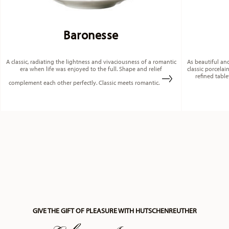
Baronesse
A classic, radiating the lightness and vivaciousness of a romantic
As beautiful and
era when life was enjoyed to the full. Shape and relief
classic porcelai
refined table
complement each other perfectly. Classic meets romantic.
GIVE THE GIFT OF PLEASURE WITH HUTSCHENREUTHER