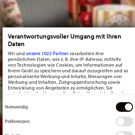
Verantwortungsvoller Umgang mit Ihren
Daten
Wir und
unsere 1022 Partner
verarbeiten Ihre
persönlichen Daten, wie z. B. Ihre IP-Adresse, mithilfe
von Technologien wie Cookies, um Informationen auf
Ihrem Gerät zu speichern und darauf zuzugreifen und so
personalisierte Werbung und Inhalte, Messungen von
Werbung und Inhalten, Zielgruppenforschung sowie
Entwicklung von Angeboten zu ermöglichen. Sie
entscheiden darüber, wer Ihre Daten für welche Zwecke
nutzt. Sie können Ihre Einwilligung jederzeit über die
Einwilligungsauswahl
Cookie-Erklärung oder durch Klicken auf das Privacy
Notwendig
Trigger Symbol ändern oder widerrufen
Präferenzen
Wenn Sie es erlauben, würden wir auch gerne:
Informationen über Ihre geografische Lage
erfassen, welche bis auf einige Meter genau sein