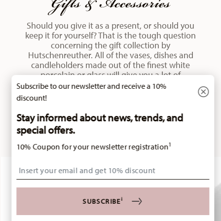
Gifts & Accessories
Should you give it as a present, or should you
keep it for yourself? That is the tough question
concerning the gift collection by
Hutschenreuther. All of the vases, dishes and
candleholders made out of the finest white
porcelain or glass will give you a lot of
pleasure.
Subscribe to our newsletter and receive a 10%
discount!
DISCOVER ALL GIFTS & ACCESSORIES
Stay informed about news, trends, and
special offers.
1
10% Coupon for your newsletter registration
Insert your email to register for the newsletters
i
SUBSCRIBE