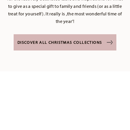
to give as a special gift to family and friends (or as a little
treat for yourself). It really is ‚the most wonderful time of
the year‘!
DISCOVER ALL CHRISTMAS COLLECTIONS