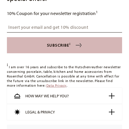
1
10% Coupon for your newsletter registration
Insert your email to register for the newsletters
i
SUBSCRIBE
i
I am over 16 years and subscribe to the Hutschenreuther newsletter
concerning porcelain, table, kitchen and home accessories from
Rosenthal GmbH. Cancellation is possible at any time with effect for
the future via the unsubscribe link in the newsletter. Please find
more information here:
Data Privacy
.
HOW MAY WE HELP YOU?
LEGAL & PRIVACY