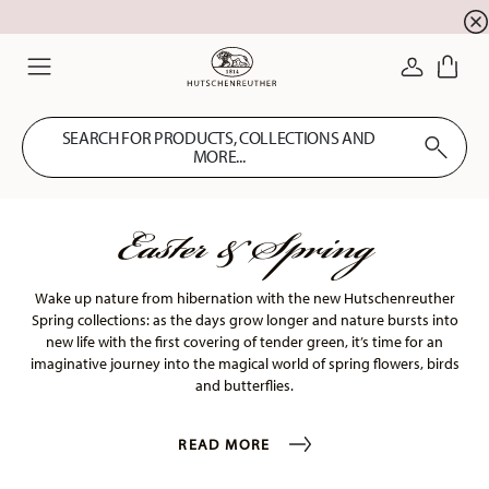
newsletter registration
10 % discount for your
!
LOGIN
Menu
SEARCH FOR PRODUCTS, COLLECTIONS AND
MORE...
Easter & Spring
Wake up nature from hibernation with the new Hutschenreuther
Spring collections: as the days grow longer and nature bursts into
new life with the first covering of tender green, it’s time for an
imaginative journey into the magical world of spring flowers, birds
and butterflies.
READ MORE