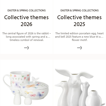
EASTER & SPRING COLLECTIONS
EASTER & SPRING COLLECTIONS
Collective themes
Collective themes
2026
2025
The central figure of 2026 is the rabbit –
The limited edition porcelain egg, heart
long associated with spring and a
and bell 2025 feature a new blue tit and
timeless symbol of renewal.
flower motif.