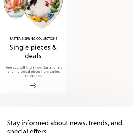
EASTER & SPRING COLLECTIONS
Single pieces &
deals
Here you will find all our Easter offers
and individual pieces from earlier
collections.
Services
Footer
Stay informed about news, trends, and
special offers.