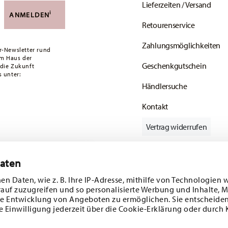
Lieferzeiten / Versand
versandkostenfrei. Unter einem Bestellwert von
i
ANMELDEN
Retourenservice
ald Ihr Paket auf die Reise geht.
Zahlungsmöglichkeiten
ätige Artikel. Sie können die Lieferzeiten in
r-Newsletter rund
em Haus der
Geschenkgutschein
 die Zukunft
enservice
.
 unter:
Händlersuche
Kontakt
Vertrag widerrufen
Daten
batt im Wert von
Folgen Sie uns auf
en Daten, wie z. B. Ihre IP-Adresse, mithilfe von Technologien 
rauf zuzugreifen und so personalisierte Werbung und Inhalte,
 und
e Entwicklung von Angeboten zu ermöglichen. Sie entscheiden
e Einwilligung jederzeit über die Cookie-Erklärung oder durch 