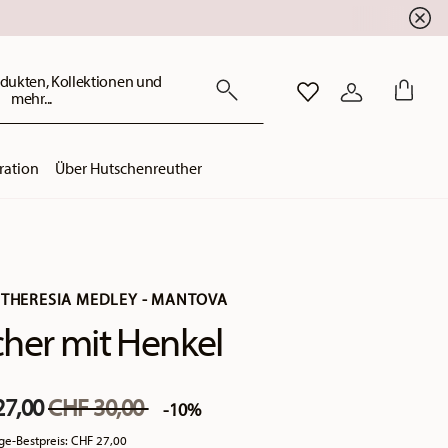
dukten, Kollektionen und
mehr...
WISHLIST
ANMELDEN
ration
Über Hutschenreuther
 THERESIA MEDLEY - MANTOVA
her mit Henkel
Price reduced from
to
27,00
CHF 30,00
-10%
ge-Bestpreis:
CHF 27,00