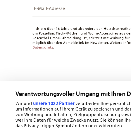
Insert your email to register for the newsletters
Schweiz:
Lieferungen in die Schweiz sind ab 49,90 CHF 
49,90 CHF liegen die Versandkosten bei 36,90 CHF.
Tracking:
Sie erhalten per E-Mail einen Trackingcode, sob
i
Lieferzeit innerhalb Deutschlands:
3-5 Werktage für vorr
Ich bin über 16 Jahre und abonniere den Hutschenreuthe
um Porzellan, Tisch-/Küchen und Wohn-Accessoires aus d
andere Länder
hier einsehen
.
Rosenthal GmbH. Abmeldung ist jederzeit mit Wirkung für
Retouren:
Für Retouren nutzen Sie bitte unseren
Retour
möglich über den Abmeldelink im Newsletter. Weitere Infos
Datenschutz
.
Verantwortungsvoller Umgang mit Ihren 
Abonnieren Sie unseren Newsletter und erhalten Sie einen Ra
10%!
Wir und
unsere 1022 Partner
verarbeiten Ihre persönlich
um Informationen auf Ihrem Gerät zu speichern und da
Halten Sie sich über Neuigkeiten, Trends
von Werbung und Inhalten, Zielgruppenforschung sowi
wer Ihre Daten für welche Zwecke nutzt. Sie können Ihr
Sonderangebote auf dem Laufenden.
das Privacy Trigger Symbol ändern oder widerrufen