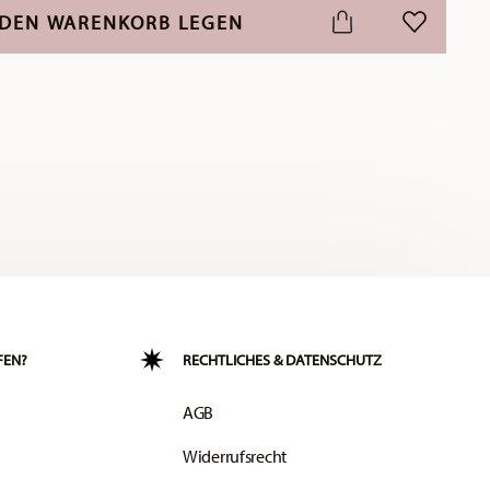
 DEN WARENKORB LEGEN
ADD TO WI
FEN?
RECHTLICHES & DATENSCHUTZ
AGB
Widerrufsrecht