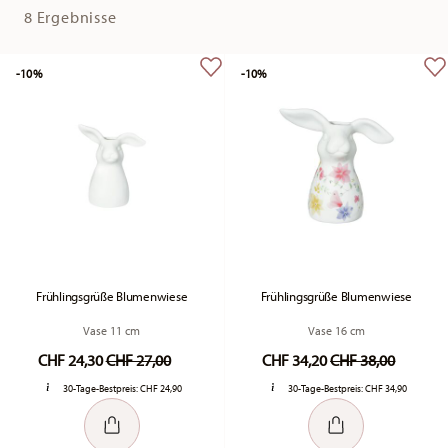
8 Ergebnisse
-10%
-10%
Frühlingsgrüße Blumenwiese
Frühlingsgrüße Blumenwiese
Vase 11 cm
Vase 16 cm
Price reduced from
to
Price reduced fr
to
CHF 24,30
CHF 27,00
CHF 34,20
CHF 38,00
30-Tage-Bestpreis:
CHF 24,90
30-Tage-Bestpreis:
CHF 34,90