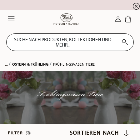
Newsletter-Anmeldung
10 % Rabatt für Ihre
!
ANMELDE
Menu
SUCHE NACH PRODUKTEN, KOLLEKTIONEN UND
MEHR...
...
OSTERN & FRÜHLING
FRÜHLINGSVASEN TIERE
Frühlingsvasen Tiere
FILTER