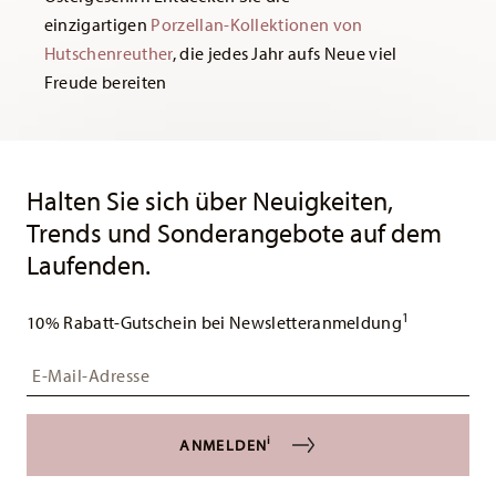
einzigartigen
Porzellan-Kollektionen von
Hutschenreuther
, die jedes Jahr aufs Neue viel
Freude bereiten
Services
Footer
Halten Sie sich über Neuigkeiten,
Trends und Sonderangebote auf dem
Laufenden.
1
10% Rabatt-Gutschein bei Newsletteranmeldung
Insert your email to register for the newsletters
i
ANMELDEN