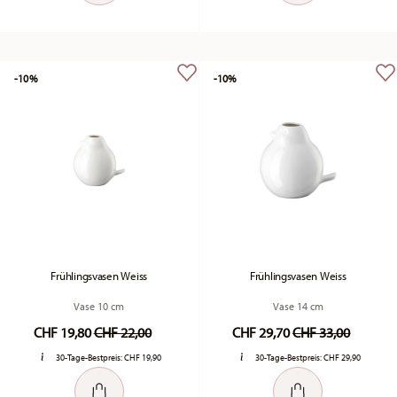
-10%
-10%
Frühlingsvasen Weiss
Frühlingsvasen Weiss
Vase 10 cm
Vase 14 cm
Price reduced from
to
Price reduced fr
to
CHF 19,80
CHF 22,00
CHF 29,70
CHF 33,00
30-Tage-Bestpreis:
CHF 19,90
30-Tage-Bestpreis:
CHF 29,90