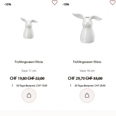
-10%
-10%
Frühlingsvasen Weiss
Frühlingsvasen Weiss
Vase 11 cm
Vase 16 cm
Price reduced from
to
Price reduced fr
to
CHF 19,80
CHF 22,00
CHF 29,70
CHF 33,00
30-Tage-Bestpreis:
CHF 19,90
30-Tage-Bestpreis:
CHF 29,90