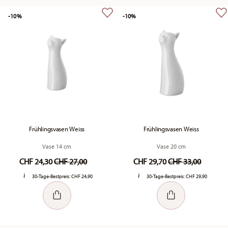
-10%
-10%
Frühlingsvasen Weiss
Frühlingsvasen Weiss
Vase 14 cm
Vase 20 cm
Price reduced from
to
Price reduced fr
to
CHF 24,30
CHF 27,00
CHF 29,70
CHF 33,00
30-Tage-Bestpreis:
CHF 24,90
30-Tage-Bestpreis:
CHF 29,90