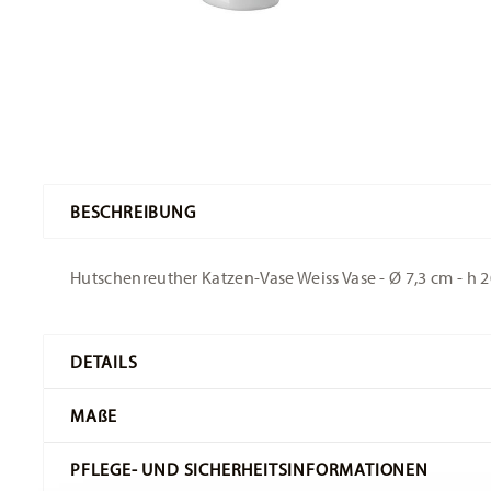
BESCHREIBUNG
Hutschenreuther Katzen-Vase Weiss Vase - Ø 7,3 cm - h 2
DETAILS
Hutschenreuther
MA
ß
E
Frühlingsvasen
Weiß
PFLEGE- UND SICHERHEITSINFORMATIONEN
Porzellan