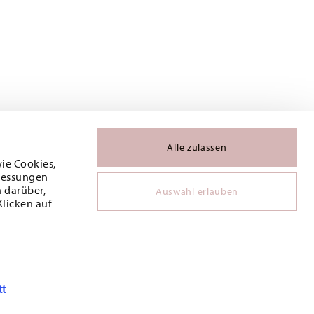
Alle zulassen
wie Cookies,
 Messungen
 darüber,
Auswahl erlauben
Klicken auf
tt
DERN