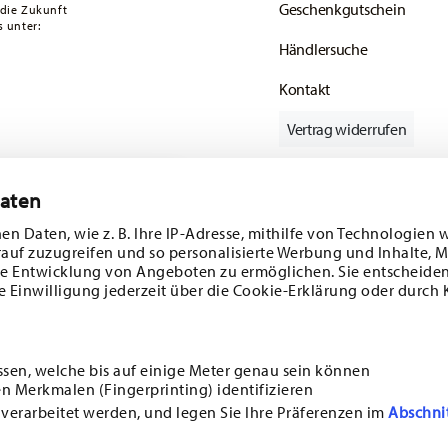
Geschenkgutschein
 die Zukunft
enservice
.
 unter:
Händlersuche
Kontakt
Vertrag widerrufen
Daten
batt im Wert von
Folgen Sie uns auf
en Daten, wie z. B. Ihre IP-Adresse, mithilfe von Technologien 
rauf zuzugreifen und so personalisierte Werbung und Inhalte,
 und
e Entwicklung von Angeboten zu ermöglichen. Sie entscheiden
e Einwilligung jederzeit über die Cookie-Erklärung oder durch 
ENTDECKEN SIE UNSERE MARKEN
Design & Funktionalität für Ihr Zuhause
ssen, welche bis auf einige Meter genau sein können
n Merkmalen (Fingerprinting) identifizieren
i
ANMELDEN
 verarbeitet werden, und legen Sie Ihre Präferenzen im
Abschni
MEPAGE
AGB
DATENSCHUTZHINWEISE
IMPRESSUM
COOKIE-EINWILLIGUNG ÄN
 rund um Porzellan,
. Abmeldung ist jederzeit