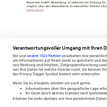
Rosenthal GmbH. Abmeldung ist jederzeit mit Wirkung für
Retouren:
Für Retouren nutzen Sie bitte unseren
Retour
möglich über den Abmeldelink im Newsletter. Weitere Infos
Datenschutz
.
Verantwortungsvoller Umgang mit Ihren 
Abonnieren Sie unseren Newsletter und erhalten Sie einen Ra
10%!
Wir und
unsere 1022 Partner
verarbeiten Ihre persönlich
um Informationen auf Ihrem Gerät zu speichern und da
Halten Sie sich über Neuigkeiten, Trends
von Werbung und Inhalten, Zielgruppenforschung sowi
wer Ihre Daten für welche Zwecke nutzt. Sie können Ihr
Sonderangebote auf dem Laufenden.
das Privacy Trigger Symbol ändern oder widerrufen
1
10% Rabatt-Gutschein bei Newsletteranmeldung
Wenn Sie es erlauben, würden wir auch gerne:
Informationen über Ihre geografische Lage erfa
Insert your email to register for the newsletters
Ihr Gerät durch aktives Scannen nach bestimmte
Erfahren Sie mehr darüber, wie Ihre persönlichen Daten
i
HO
Einzelheiten
fest.
Ich bin über 16 Jahre und abonniere den Hutschenreuther-Newsletter
Tisch-/Küchen und Wohn-Accessoires aus dem Haus der Rosenthal GmbH