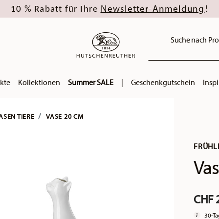
Newsletter-Anmeldung
10 % Rabatt für Ihre
!
Suche nach Pro
kte
Kollektionen
Summer SALE
|
Geschenkgutschein
Inspi
ASEN TIERE
VASE 20 CM
FRÜHL
Vas
CHF 
30-Ta