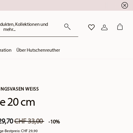
dukten, Kollektionen und
mehr...
WISHLIST
ANMELDEN
ration
Über Hutschenreuther
INGSVASEN WEISS
e 20 cm
Price reduced from
to
29,70
CHF 33,00
-10%
ge-Bestpreis:
CHF 29,90