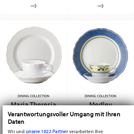
und Relief ergänzen sich formvollendet.
Porzellans.
Klassisch und romantisch zugleich.
DINING COLLECTION
DINING COLLECTION
Maria Theresia
Medley
Verantwortungsvoller Umgang mit Ihren
Daten
Schön und begehrt wie eh und je.
Das beliebte wie stilvolle Dekor
Maria Theresia ist der Inbegriff
"Medley", spielt mit harmonischen
Wir und
unsere 1022 Partner
verarbeiten Ihre
klassischer Porzellan-Tradition. Eine
Farben und Dekoren, die perfekt