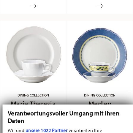
und Relief ergänzen sich formvollendet.
Porzellans.
Klassisch und romantisch zugleich.
DINING COLLECTION
DINING COLLECTION
Maria Theresia
Medley
Verantwortungsvoller Umgang mit Ihren
Daten
Schön und begehrt wie eh und je.
Das beliebte wie stilvolle Dekor
Maria Theresia ist der Inbegriff
"Medley", spielt mit harmonischen
Wir und
unsere 1022 Partner
verarbeiten Ihre
klassischer Porzellan-Tradition. Eine
Farben und Dekoren, die perfekt