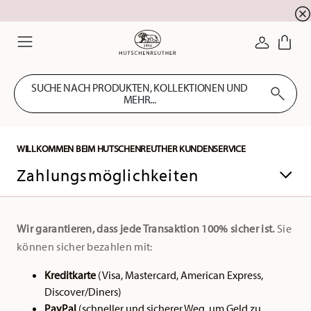
Newsletter-Anmeldung
10 % Rabatt für Ihre
!
ANMELDE
Menu
SUCHE NACH PRODUKTEN, KOLLEKTIONEN UND
MEHR...
WILLKOMMEN BEIM HUTSCHENREUTHER KUNDENSERVICE
Zahlungsmöglichkeiten
Wir garantieren, dass jede Transaktion 100% sicher ist.
Sie
können sicher bezahlen mit:
Kreditkarte
(Visa, Mastercard, American Express,
Discover/Diners)
PayPal
(schneller und sicherer Weg, um Geld zu