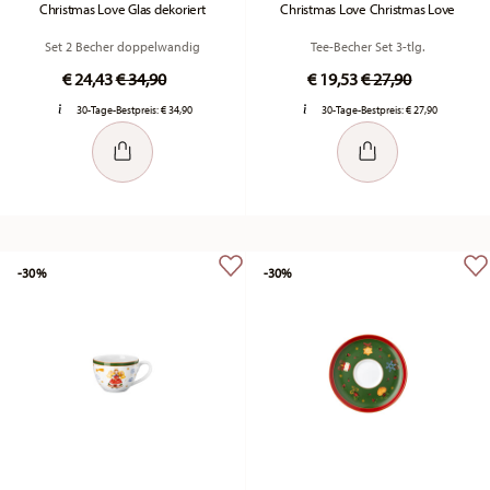
Christmas Love Glas dekoriert
Christmas Love Christmas Love
Set 2 Becher doppelwandig
Tee-Becher Set 3-tlg.
Price reduced from
to
Price reduced fr
to
€ 24,43
€ 34,90
€ 19,53
€ 27,90
30-Tage-Bestpreis:
€ 34,90
30-Tage-Bestpreis:
€ 27,90
-30%
-30%