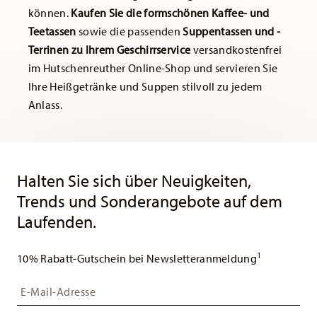
können.
Kaufen Sie die formschönen Kaffee- und
Teetassen
sowie die passenden
Suppentassen und -
Terrinen zu Ihrem Geschirrservice
versandkostenfrei
im Hutschenreuther Online-Shop und servieren Sie
Ihre Heißgetränke und Suppen stilvoll zu jedem
Anlass.
Services
Footer
Halten Sie sich über Neuigkeiten,
Trends und Sonderangebote auf dem
Laufenden.
1
10% Rabatt-Gutschein bei Newsletteranmeldung
Insert your email to register for the newsletters