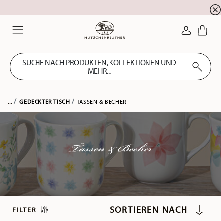
Summer SALE! Sichern Sie sich 5% EXTRA-RABATT
☀️
ANMELDE
Menu
SUCHE NACH PRODUKTEN, KOLLEKTIONEN UND
MEHR...
...
GEDECKTER TISCH
TASSEN & BECHER
Tassen & Becher
FILTER