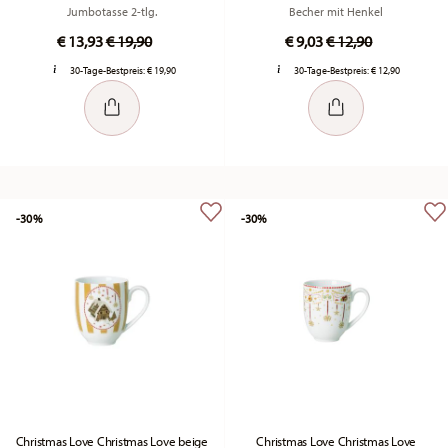
Jumbotasse 2-tlg.
Becher mit Henkel
Price reduced from
to
Price reduced fro
to
€ 13,93
€ 19,90
€ 9,03
€ 12,90
30-Tage-Bestpreis:
€ 19,90
30-Tage-Bestpreis:
€ 12,90
-30%
-30%
Christmas Love Christmas Love beige
Christmas Love Christmas Love