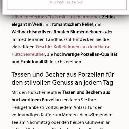
Auch für die heiße Suppe als Vorspeise erhalten Sie
Auswahl erlauben
soziale Medien, Werbung und Analysen weiter. Unsere
Partner führen diese Informationen möglicherweise mit
die passenden
Porzellan-Suppentassen für Ihren
weiteren Daten zusammen, die Sie ihnen bereitgestellt
stilvoll gedeckten Tisch mit Hutschenreuther
.
Zeitlos-
haben oder die sie im Rahmen Ihrer Nutzung der Dienste
elegant in Weiß
, mit
romantischem Relief
, mit
gesammelt haben.
Weihnachtsmotiven
,
floralen Blumendekoren
oder
im mediterranen Landhausstil: Entdecken Sie die
vielseitigen
Geschirr-Kollektionen aus dem Hause
Hutschenreuther
,
die
hochwertige Porzellan-Qualität
und Funktionalität
in sich vereinen.
Tassen und Becher aus Porzellan für
den stilvollen Genuss an jedem Tag
Mit den Hutschenreuther
Tassen und Bechern aus
hochwertigem Porzellan
servieren Sie Ihre
Heißgetränke stilvoll zu jedem Anlass: für den
vollmundigen Kaffee am Morgen, den wärmenden
Tee am Nachmittag oder den heißen Glühwein an