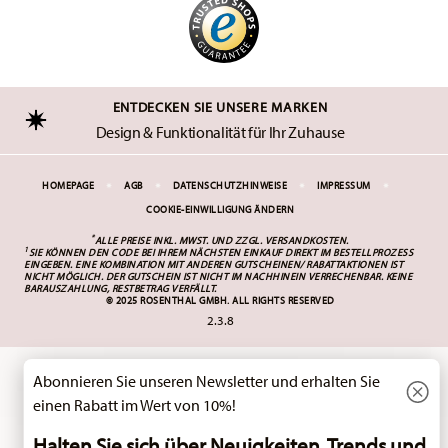
ENTDECKEN SIE UNSERE MARKEN
Design & Funktionalität für Ihr Zuhause
HOMEPAGE
AGB
DATENSCHUTZHINWEISE
IMPRESSUM
COOKIE-EINWILLIGUNG ÄNDERN
*
ALLE PREISE INKL. MWST. UND
ZZGL. VERSANDKOSTEN.
1
SIE KÖNNEN DEN CODE BEI IHREM NÄCHSTEN EINKAUF DIREKT IM BESTELLPROZESS
EINGEBEN. EINE KOMBINATION MIT ANDEREN GUTSCHEINEN/ RABATTAKTIONEN IST
NICHT MÖGLICH. DER GUTSCHEIN IST NICHT IM NACHHINEIN VERRECHENBAR. KEINE
BARAUSZAHLUNG, RESTBETRAG VERFÄLLT.
© 2025 ROSENTHAL GMBH. ALL RIGHTS RESERVED
2.3.8
Spaß am Kochen, Essen, Trinken und
P
m
Schenken ist das Motto von Thomas.
 und
Deshalb bietet das Sortiment eine große
Abonnieren Sie unseren Newsletter und erhalten Sie
thal
Auswahl an originellen Produkten, die mit
einem Augenzwinkern "über den
einen Rabatt im Wert von 10%!
Tellerrand" hinaus gedacht sind.
p
Halten Sie sich über Neuigkeiten, Trends und