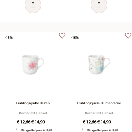
-15%
-15%
Frühlingsgrüße Blüten
Frühlingsgrüße Blumenranke
Becher mit Henkel
Becher mit Henkel
Price reduced from
to
Price reduced fr
to
€ 12,66
€ 14,90
€ 12,66
€ 14,90
30-Tage-Bestpreis:
€ 14,90
30-Tage-Bestpreis:
€ 14,90