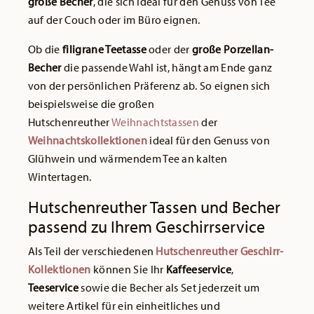
große Becher
, die sich ideal für den Genuss von Tee
auf der Couch oder im Büro eignen.
Ob die
filigrane Teetasse
oder der
große Porzellan-
Becher
die passende Wahl ist, hängt am Ende ganz
von der persönlichen Präferenz ab. So eignen sich
beispielsweise die großen
Hutschenreuther
Weihnachtstassen
der
Weihnachtskollektionen
ideal für den Genuss von
Glühwein und wärmendem Tee an kalten
Wintertagen.
Hutschenreuther Tassen und Becher
passend zu Ihrem Geschirrservice
Als Teil der verschiedenen
Hutschenreuther Geschirr-
Kollektionen
können Sie Ihr
Kaffeeservice
,
Teeservice
sowie die Becher als Set jederzeit um
weitere Artikel für ein einheitliches und