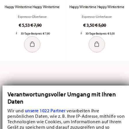
Happy Wintertime Happy Wintertime
Happy Wintertime Happy Wintertime
Espresso-Obertasse
Espresso-Untertasse
Price reduced from
to
Price reduced fr
to
€ 5,53
€ 7,90
€ 3,50
€ 5,00
30-Tage-Bestpreis:
€ 7,90
30-Tage-Bestpreis:
€ 5,00
Sie haben sich 24 von 89 Produkten angesehen
Verantwortungsvoller Umgang mit Ihren
Daten
Wir und
unsere 1022 Partner
verarbeiten Ihre
WEITERE ARTIKEL
persönlichen Daten, wie z. B. Ihre IP-Adresse, mithilfe von
Technologien wie Cookies, um Informationen auf Ihrem
Gerät zu speichern und darauf zuzugreifen und so