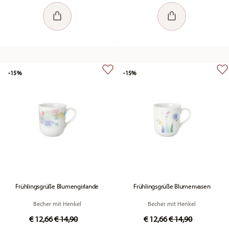
-15%
-15%
Frühlingsgrüße Blumengirlande
Frühlingsgrüße Blumenvasen
Becher mit Henkel
Becher mit Henkel
Price reduced from
to
Price reduced fr
to
€ 12,66
€ 14,90
€ 12,66
€ 14,90