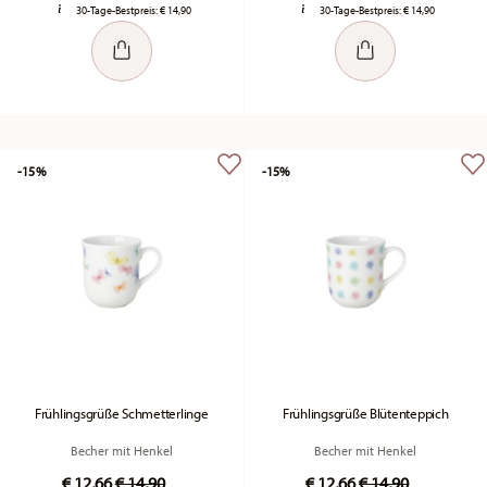
30-Tage-Bestpreis:
€ 14,90
30-Tage-Bestpreis:
€ 14,90
-15%
-15%
Frühlingsgrüße Schmetterlinge
Frühlingsgrüße Blütenteppich
Becher mit Henkel
Becher mit Henkel
Price reduced from
to
Price reduced fr
to
€ 12,66
€ 14,90
€ 12,66
€ 14,90