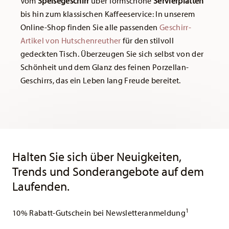
Vom
Speisegeschirr
über
formschöne
Servierplatten
bis hin zum klassischen Kaffeeservice: In unserem
Online-Shop finden Sie alle passenden
Geschirr-
Artikel von Hutschenreuther
für den stilvoll
gedeckten Tisch. Überzeugen Sie sich selbst von der
Schönheit und dem Glanz des feinen Porzellan-
Geschirrs, das ein Leben lang Freude bereitet.
Services
Footer
Halten Sie sich über Neuigkeiten,
Trends und Sonderangebote auf dem
Laufenden.
1
10% Rabatt-Gutschein bei Newsletteranmeldung