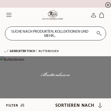
Summer SALE! Sichern Sie sich 5% EXTRA-RABATT
☀️
ANMELDE
Menu
SUCHE NACH PRODUKTEN, KOLLEKTIONEN UND
MEHR...
...
GEDECKTER TISCH
BUTTERDOSEN
Butterdosen
FILTER