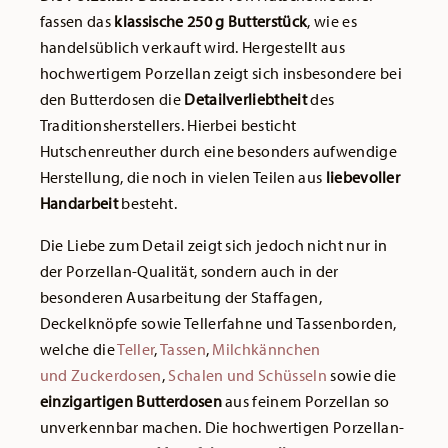
fassen das
klassische 250 g Butterstück
, wie es
handelsüblich verkauft wird. Hergestellt aus
hochwertigem Porzellan zeigt sich insbesondere bei
den Butterdosen die
Detailverliebtheit
des
Traditionsherstellers. Hierbei besticht
Hutschenreuther durch eine besonders aufwendige
Herstellung, die noch in vielen Teilen aus
liebevoller
Handarbeit
besteht.
Die Liebe zum Detail zeigt sich jedoch nicht nur in
der Porzellan-Qualität, sondern auch in der
besonderen Ausarbeitung der Staffagen,
Deckelknöpfe sowie Tellerfahne und Tassenborden,
welche die
Teller
,
Tassen
,
Milchkännchen
und Zuckerdosen
,
Schalen und Schüsseln
sowie die
einzigartigen Butterdosen
aus feinem Porzellan so
unverkennbar machen. Die hochwertigen Porzellan-