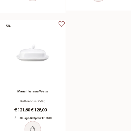
-5%
Maria Theresia Weiss
Butterdose 250 g
Price reduced from
to
€ 121,60
€ 128,00
30-Tage-Bestpreis:
€ 128,00