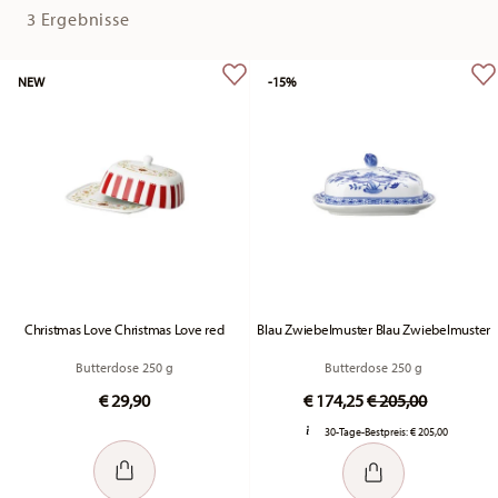
3 Ergebnisse
NEW
-15%
Christmas Love Christmas Love red
Blau Zwiebelmuster Blau Zwiebelmuster
Butterdose 250 g
Butterdose 250 g
Price reduced fr
to
€ 29,90
€ 174,25
€ 205,00
30-Tage-Bestpreis:
€ 205,00