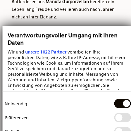
Butterdosen aus
Manufakturporzellan
bereiten ein
Leben lang Freude und verlieren auch nach Jahren
nicht an ihrer Eleganz.
Hutschenreuther Blau
Verantwortungsvoller Umgang mit Ihren
Zwiebelmuster Butterdose
Daten
Das weltbekannte
Porzellangeschirr Blau
Wir und
unsere 1022 Partner
verarbeiten Ihre
Zwiebelmuster
ist der ikonische Klassiker aus dem
persönlichen Daten, wie z. B. Ihre IP-Adresse, mithilfe von
Hause Hutschenreuther. Das traditionsbewusste
Technologien wie Cookies, um Informationen auf Ihrem
Gerät zu speichern und darauf zuzugreifen und so
Geschirrservice bietet Ihnen die passenden Artikel
personalisierte Werbung und Inhalte, Messungen von
für einen stilvoll gedeckten Tisch zu jedem Anlass.
Werbung und Inhalten, Zielgruppenforschung sowie
Entwicklung von Angeboten zu ermöglichen. Sie
Dazu gehört natürlich auch die
Hutschenreuther
entscheiden darüber, wer Ihre Daten für welche Zwecke
Blau Zwiebelmuster Butterdose
mit den
nutzt. Sie können Ihre Einwilligung jederzeit über die
Einwilligungsauswahl
charakteristischen
blauen Verzierungen
.
Cookie-Erklärung oder durch Klicken auf das Privacy
Notwendig
Trigger Symbol ändern oder widerrufen
Sowohl am Frühstückstisch als auch bei der
Präferenzen
Wenn Sie es erlauben, würden wir auch gerne:
abendlichen Brotzeit sorgt das
Hutschenreuther Blau
Informationen über Ihre geografische Lage
Zwiebelmuster Geschirrservice
für einen traditionell
erfassen, welche bis auf einige Meter genau sein