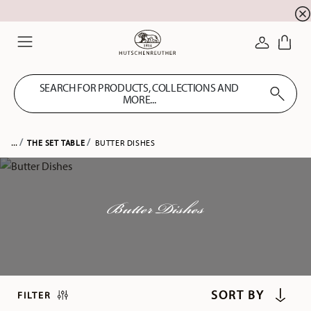
Summer SALE! Get EXTRA 5% OFF and save up to 
☀️
LOGIN
Menu
SEARCH FOR PRODUCTS, COLLECTIONS AND
MORE...
...
THE SET TABLE
BUTTER DISHES
Butter Dishes
FILTER