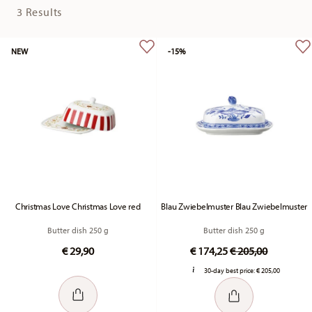
3 Results
NEW
-15%
Christmas Love Christmas Love red
Blau Zwiebelmuster Blau Zwiebelmuster
Butter dish 250 g
Butter dish 250 g
Price reduced fr
to
€ 29,90
€ 174,25
€ 205,00
30-day best price:
€ 205,00