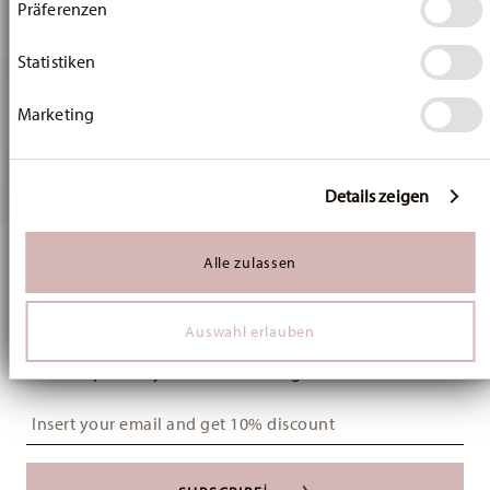
Präferenzen
Wenn Sie es erlauben, würden wir auch gerne:
Informationen über Ihre geografische Lage
erfassen, welche bis auf einige Meter genau sein
Statistiken
können
Ihr Gerät durch aktives Scannen nach bestimmten
Marketing
Merkmalen (Fingerprinting) identifizieren
Erfahren Sie mehr darüber, wie Ihre persönlichen Daten
You have seen 3 of 3 products
verarbeitet werden, und legen Sie Ihre Präferenzen im
Abschnitt Einzelheiten
fest.
Details zeigen
Wir verwenden Cookies, um Inhalte und Anzeigen zu
Services
Footer
personalisieren, Funktionen für soziale Medien anbieten
Alle zulassen
zu können und die Zugriffe auf unsere Website zu
Stay informed about news, trends, and
analysieren. Außerdem geben wir Informationen zu Ihrer
special offers.
Verwendung unserer Website an unsere Partner für
Auswahl erlauben
soziale Medien, Werbung und Analysen weiter. Unsere
Partner führen diese Informationen möglicherweise mit
1
10% Coupon for your newsletter registration
weiteren Daten zusammen, die Sie ihnen bereitgestellt
haben oder die sie im Rahmen Ihrer Nutzung der Dienste
Insert your email to register for the newsletters
gesammelt haben.
i