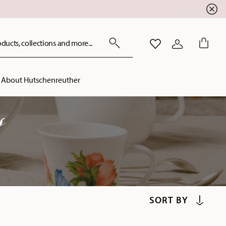
ducts, collections and more...
WISHLIST
LOGIN
About Hutschenreuther
s