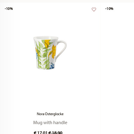
-10%
-10%
Nora Osterglocke
Mug with handle
Price reduced from
to
€ 17,01
€ 18,90