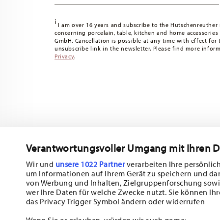
i
I am over 16 years and subscribe to the Hutschenreuther 
concerning porcelain, table, kitchen and home accessories
GmbH. Cancellation is possible at any time with effect for 
unsubscribe link in the newsletter. Please find more infor
Privacy
.
Verantwortungsvoller Umgang mit Ihren 
Wir und
unsere 1022 Partner
verarbeiten Ihre persönlich
um Informationen auf Ihrem Gerät zu speichern und da
Subscribe to our newsletter and receive a 10% discount!
von Werbung und Inhalten, Zielgruppenforschung sowi
wer Ihre Daten für welche Zwecke nutzt. Sie können Ihr
Stay informed about news, trends, and sp
das Privacy Trigger Symbol ändern oder widerrufen
1
10% Coupon for your newsletter registration
Wenn Sie es erlauben, würden wir auch gerne: