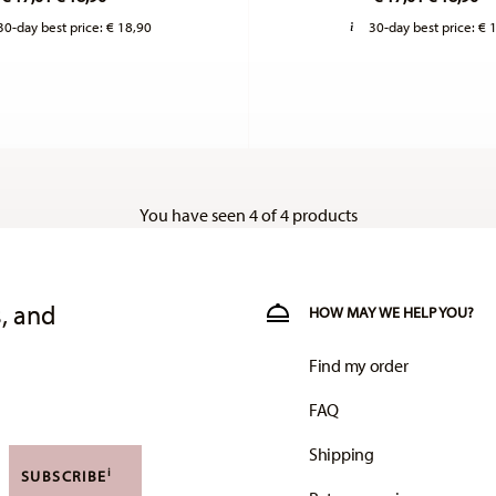
30-day best price:
€ 18,90
30-day best price:
€ 
You have seen 4 of 4 products
, and
HOW MAY WE HELP YOU?
Find my order
FAQ
Shipping
i
SUBSCRIBE