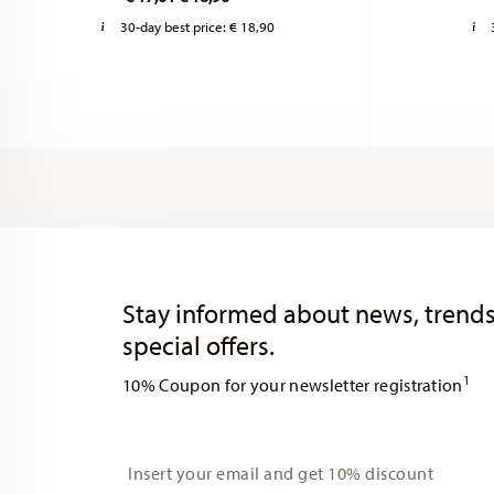
30-day best price:
€ 18,90
Services
Footer
Stay informed about news, trends
special offers.
1
10% Coupon for your newsletter registration
Insert your email to register for the newsletters