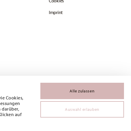
Cookies
Imprint
Alle zulassen
wie Cookies,
 Messungen
 darüber,
Auswahl erlauben
Klicken auf