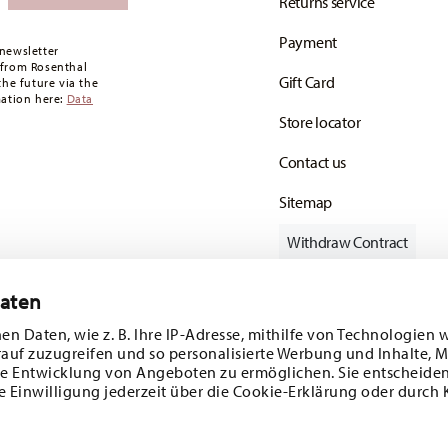
Returns service
Payment
newsletter
 from Rosenthal
Gift Card
the future via the
mation here:
Data
Store locator
Contact us
Sitemap
Withdraw Contract
Daten
en Daten, wie z. B. Ihre IP-Adresse, mithilfe von Technologien 
Follow us on
rauf zuzugreifen und so personalisierte Werbung und Inhalte,
e Entwicklung von Angeboten zu ermöglichen. Sie entscheiden
e Einwilligung jederzeit über die Cookie-Erklärung oder durch 
ecial offers.