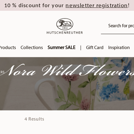
newsletter registration
10 % discount for your
!
Search for pro
Products
Collections
Summer SALE
|
Gift Card
Inspiration
Nora Wild Flower
ERS
4 Results