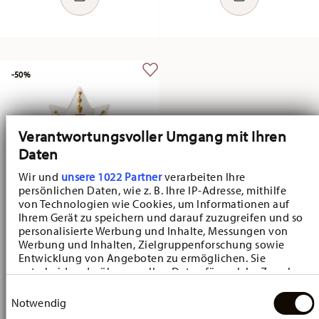
-50%
Verantwortungsvoller Umgang mit Ihren
Daten
Wir und
unsere 1022 Partner
verarbeiten Ihre
persönlichen Daten, wie z. B. Ihre IP-Adresse, mithilfe
von Technologien wie Cookies, um Informationen auf
Ihrem Gerät zu speichern und darauf zuzugreifen und so
personalisierte Werbung und Inhalte, Messungen von
Collector's Items Christmas
Werbung und Inhalten, Zielgruppenforschung sowie
Weihnachtsmarkt
Entwicklung von Angeboten zu ermöglichen. Sie
Large Christmas tree top
entscheiden darüber, wer Ihre Daten für welche Zwecke
nutzt. Sie können Ihre Einwilligung jederzeit über die
Price reduced from
to
€ 32,00
€ 64,00
Einwilligungsauswahl
Cookie-Erklärung oder durch Klicken auf das Privacy
Notwendig
Trigger Symbol ändern oder widerrufen
30-day best price:
€ 64,00