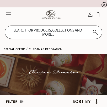
Summer SALE! Get EXTRA 5% OFF and save up to 
☀️
LOGIN
Menu
SEARCH FOR PRODUCTS, COLLECTIONS AND
MORE...
SPECIAL OFFERS
CHRISTMAS DECORATION
Christmas Decoration
FILTER