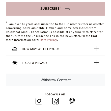
i
SUBSCRIBE
i
I am over 16 years and subscribe to the Hutschenreuther newsletter
concerning porcelain, table, kitchen and home accessories from
Rosenthal GmbH. Cancellation is possible at any time with effect for
the future via the unsubscribe link in the newsletter. Please find
more information here:
Data Privacy
.
HOW MAY WE HELP YOU?
LEGAL & PRIVACY
Withdraw Contract
Follow us on