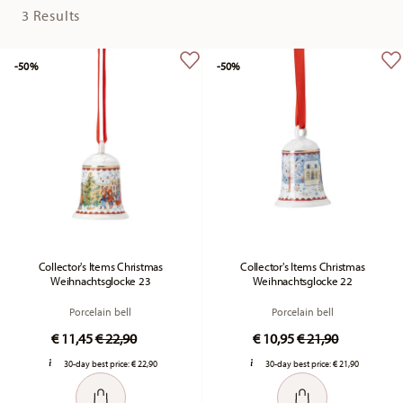
3 Results
-50%
-50%
Collector's Items Christmas
Collector's Items Christmas
Weihnachtsglocke 23
Weihnachtsglocke 22
Porcelain bell
Porcelain bell
Price reduced from
to
Price reduced fr
to
€ 11,45
€ 22,90
€ 10,95
€ 21,90
30-day best price:
€ 22,90
30-day best price:
€ 21,90