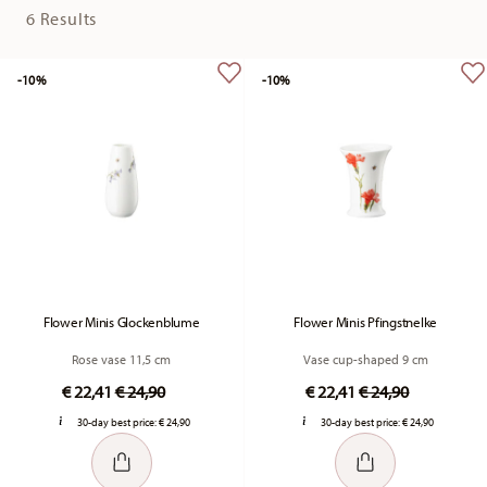
6 Results
-10%
-10%
Flower Minis Glockenblume
Flower Minis Pfingstnelke
Rose vase 11,5 cm
Vase cup-shaped 9 cm
Price reduced from
to
Price reduced fr
to
€ 22,41
€ 24,90
€ 22,41
€ 24,90
30-day best price:
€ 24,90
30-day best price:
€ 24,90