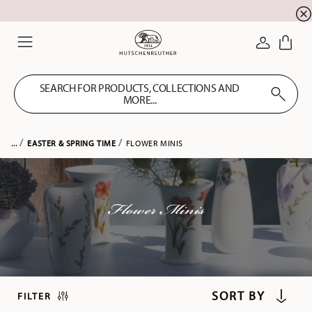
newsletter registration
10 % discount for your
!
LOGIN
Menu
SEARCH FOR PRODUCTS, COLLECTIONS AND
MORE...
...
EASTER & SPRING TIME
FLOWER MINIS
Flower Minis
FILTER