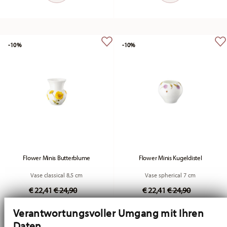
-10%
-10%
Flower Minis Butterblume
Flower Minis Kugeldistel
Vase classical 8,5 cm
Vase spherical 7 cm
Price reduced from
to
Price reduced fr
to
€ 22,41
€ 24,90
€ 22,41
€ 24,90
30-day best price:
€ 24,90
30-day best price:
€ 24,90
Verantwortungsvoller Umgang mit Ihren
Daten