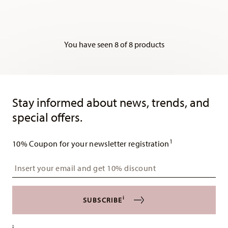
You have seen 8 of 8 products
Services
Footer
Stay informed about news, trends, and
special offers.
1
10% Coupon for your newsletter registration
Insert your email to register for the newsletters
i
SUBSCRIBE
i