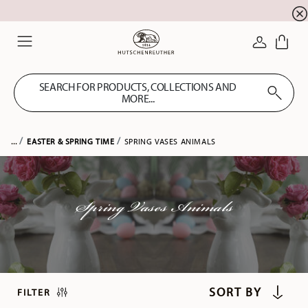
Summer SALE! Get EXTRA 5% OFF and save up to 
☀️
LOGIN
Menu
SEARCH FOR PRODUCTS, COLLECTIONS AND
MORE...
...
EASTER & SPRING TIME
SPRING VASES ANIMALS
Spring Vases Animals
FILTER