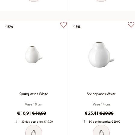
-15%
-15%
Spring vases White
Spring vases White
Vase 10 cm
Vase 14 cm
Price reduced from
to
Price reduced fr
to
€ 16,91
€ 19,90
€ 25,41
€ 29,90
30-day best price:
€ 19,90
30-day best price:
€ 29,90