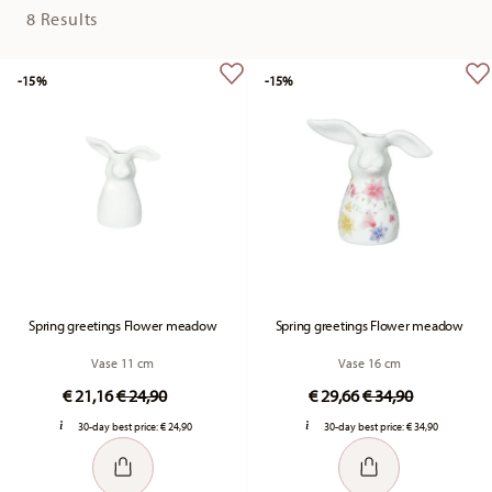
8 Results
-15%
-15%
Spring greetings Flower meadow
Spring greetings Flower meadow
Vase 11 cm
Vase 16 cm
Price reduced from
to
Price reduced fr
to
€ 21,16
€ 24,90
€ 29,66
€ 34,90
30-day best price:
€ 24,90
30-day best price:
€ 34,90