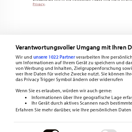
Privacy
.
Verantwortungsvoller Umgang mit Ihren 
Wir und
unsere 1022 Partner
verarbeiten Ihre persönlich
um Informationen auf Ihrem Gerät zu speichern und da
Subscribe to our newsletter and receive a 10% discount!
von Werbung und Inhalten, Zielgruppenforschung sowi
wer Ihre Daten für welche Zwecke nutzt. Sie können Ihr
Stay informed about news, trends, and sp
das Privacy Trigger Symbol ändern oder widerrufen
1
10% Coupon for your newsletter registration
Wenn Sie es erlauben, würden wir auch gerne:
Informationen über Ihre geografische Lage erfa
Insert your email to register for the newsletters
Ihr Gerät durch aktives Scannen nach bestimmte
Erfahren Sie mehr darüber, wie Ihre persönlichen Daten
i
Einzelheiten
fest.
I am over 16 years and subscribe to the Hutschenreuther newsletter co
HOMEPAG
kitchen and home accessories from Rosenthal GmbH. Cancellation is po
effect for the future via the unsubscribe link in the newsletter. Please
Wir verwenden Cookies, um Inhalte und Anzeigen zu per
Read more
1
Data Privacy
Einwilligungsauswahl
.
THE CODE CAN BE ENTERED DIRECTLY DURING THE ORDER
Zugriffe auf unsere Website zu analysieren. Außerdem 