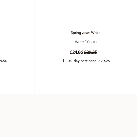
Spring vases White
Vase 16 cm
duced from
Price reduced from
to
£24.86
£29.25
9.50
30-day best price:
£29.25