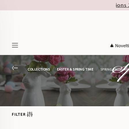
. new Christmas collections 2026). Discover now!
🎄 Novelt
Sp
Menu
Go back
COLLECTIONS
EASTER & SPRING TIME
SPRING VASES A
FILTER