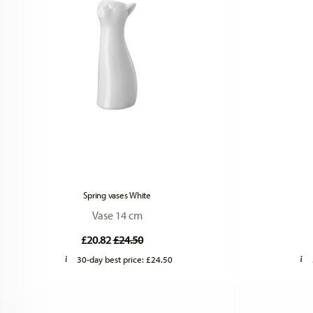
Spring vases White
Vase 14 cm
Price reduced from
to
£20.82
£24.50
30-day best price:
£24.50