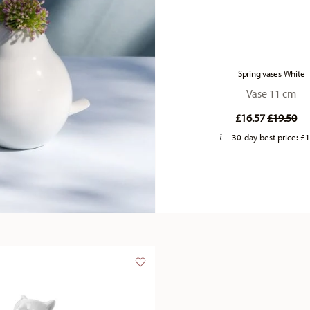
Spring vases White
Vase 11 cm
Price re
to
£16.57
£19.50
30-day best price:
£1