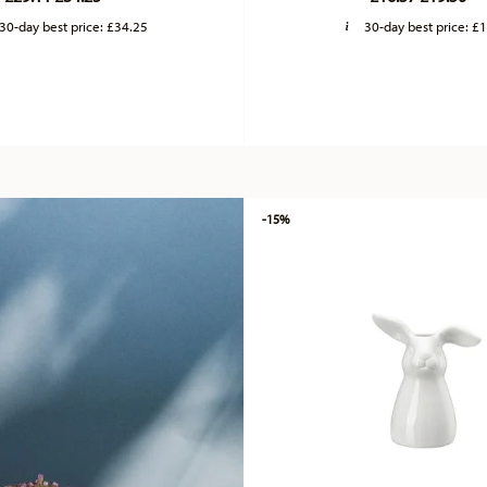
30-day best price:
£34.25
30-day best price:
£1
-15%