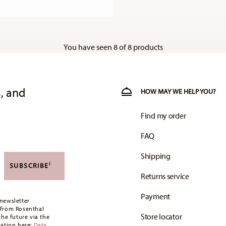
You have seen 8 of 8 products
, and
HOW MAY WE HELP YOU?
Find my order
FAQ
Shipping
i
SUBSCRIBE
Returns service
Payment
newsletter
 from Rosenthal
Store locator
the future via the
mation here:
Data