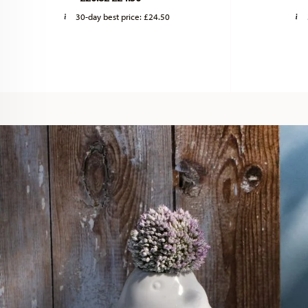
30-day best price:
£24.50