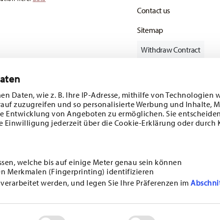
Contact us
Sitemap
Withdraw Contract
Daten
en Daten, wie z. B. Ihre IP-Adresse, mithilfe von Technologien 
Follow us on
rauf zuzugreifen und so personalisierte Werbung und Inhalte,
e Entwicklung von Angeboten zu ermöglichen. Sie entscheiden
e Einwilligung jederzeit über die Cookie-Erklärung oder durch 
ecial offers.
DISCOVER ALL OUR BRANDS
ssen, welche bis auf einige Meter genau sein können
Beauty & functionality for your home
n Merkmalen (Fingerprinting) identifizieren
i
SUBSCRIBE
 verarbeitet werden, und legen Sie Ihre Präferenzen im
Abschni
ncerning porcelain, table,
E
GENERAL TERMS AND CONDITIONS
PRIVACY POLICY
IMPRINT
CHANGE COOKI
ssible at any time with
 find more information here:
*
ALL PRICES INCL. VAT AND PLUS
SHIPPING COSTS.
sonalisieren, Funktionen für soziale Medien anbieten zu könn
 PROCESS. THE VOUCHER CAN NOT BE COMBINED WITH OTHER VOUCHERS OR DISCOUNTS. IT IS N
geben wir Informationen zu Ihrer Verwendung unserer Website 