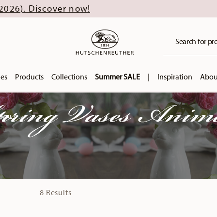
Search for pro
ies
Products
Collections
Summer SALE
|
Inspiration
Abou
ring Vases Anim
NIMALS
8 Results