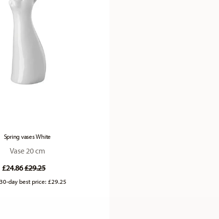
Spring vases White
Vase 20 cm
Price reduced from
to
£24.86
£29.25
30-day best price:
£29.25