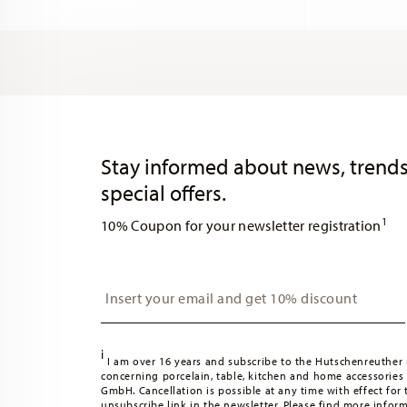
Services
Footer
Stay informed about news, trends
special offers.
1
10% Coupon for your newsletter registration
Insert your email to register for the newsletters
i
I am over 16 years and subscribe to the Hutschenreuther 
concerning porcelain, table, kitchen and home accessories
GmbH. Cancellation is possible at any time with effect for 
unsubscribe link in the newsletter. Please find more infor