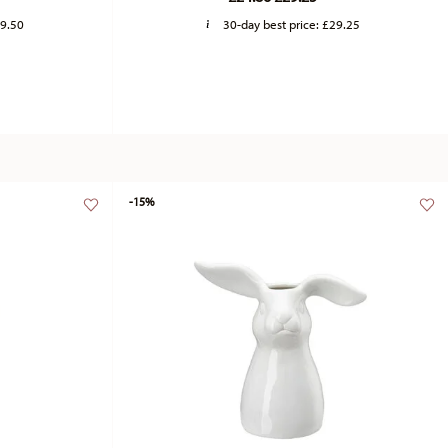
9.50
30-day best price:
£29.25
-15%