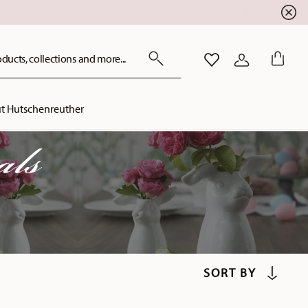
ducts, collections and more...
WISHLIST
LOGIN
t Hutschenreuther
als