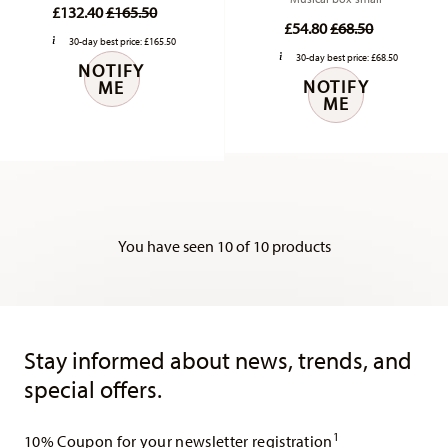
Price reduced from
to
£132.40
£165.50
Price reduced fr
to
£54.80
£68.50
30-day best price:
£165.50
30-day best price:
£68.50
NOTIFY
NOTIFY
ME
ME
You have seen 10 of 10 products
Services
Footer
Stay informed about news, trends, and
special offers.
1
10% Coupon for your newsletter registration