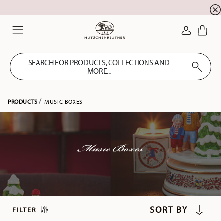
newsletter registration
10 % discount for your
!
LOGIN
Menu
SEARCH FOR PRODUCTS, COLLECTIONS AND
MORE...
PRODUCTS
MUSIC BOXES
Music Boxes
FILTER