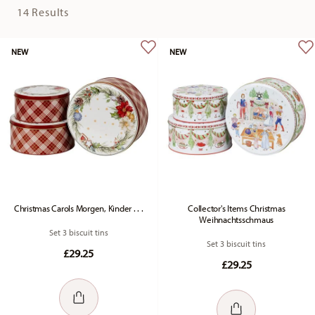
14 Results
NEW
NEW
Christmas Carols Morgen, Kinder . . .
Collector's Items Christmas
Weihnachtsschmaus
Set 3 biscuit tins
Set 3 biscuit tins
£29.25
£29.25