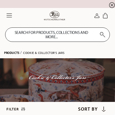
Summer SALE! Get EXTRA 5% OFF and save up to 
☀️
LOGIN
Menu
SEARCH FOR PRODUCTS, COLLECTIONS AND
MORE...
PRODUCTS
COOKIE & COLLECTOR'S JARS
Cookie & Collector's Jars
FILTER