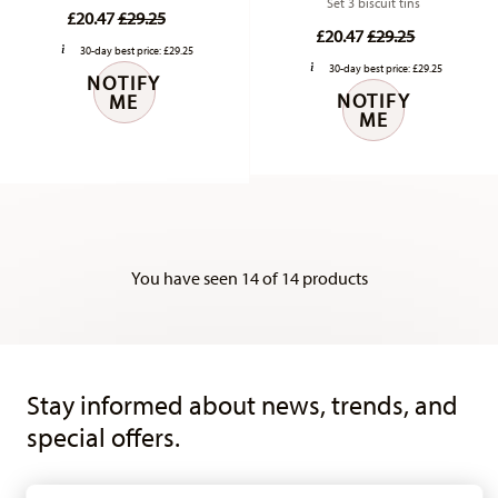
Set 3 biscuit tins
Price reduced from
to
£20.47
£29.25
Price reduced fr
to
£20.47
£29.25
30-day best price:
£29.25
30-day best price:
£29.25
NOTIFY
NOTIFY
ME
ME
You have seen 14 of 14 products
Services
Footer
Stay informed about news, trends, and
special offers.
1
10% Coupon for your newsletter registration