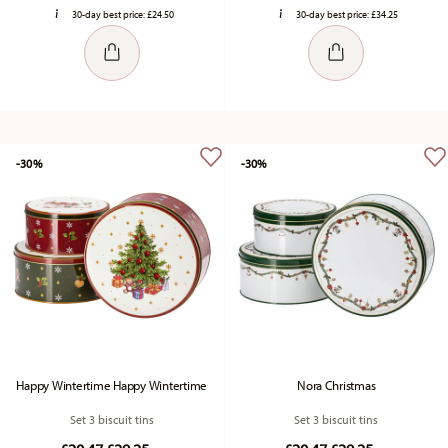
30-day best price:
£24.50
30-day best price:
£34.25
-30%
-30%
Happy Wintertime Happy Wintertime
Nora Christmas
Set 3 biscuit tins
Set 3 biscuit tins
Price reduced from
to
Price reduced fr
to