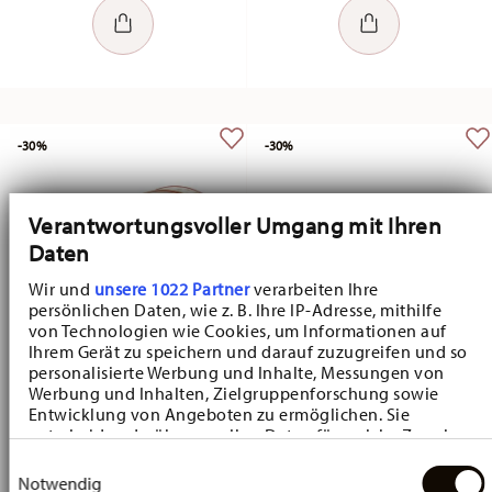
-30%
-30%
Verantwortungsvoller Umgang mit Ihren
Daten
Wir und
unsere 1022 Partner
verarbeiten Ihre
persönlichen Daten, wie z. B. Ihre IP-Adresse, mithilfe
von Technologien wie Cookies, um Informationen auf
Ihrem Gerät zu speichern und darauf zuzugreifen und so
personalisierte Werbung und Inhalte, Messungen von
Christmas Love Christmas Love
Happy Wintertime Happy Wintertime
Werbung und Inhalten, Zielgruppenforschung sowie
Entwicklung von Angeboten zu ermöglichen. Sie
Set 3 biscuit tins
Box small
entscheiden darüber, wer Ihre Daten für welche Zwecke
Price reduced from
to
Price reduced fr
to
nutzt. Sie können Ihre Einwilligung jederzeit über die
£20.47
£29.25
£13.65
£19.50
Einwilligungsauswahl
Cookie-Erklärung oder durch Klicken auf das Privacy
Notwendig
30-day best price:
£29.25
30-day best price:
£19.50