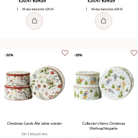
£20.47
£29.25
£20.47
£29.25
30-day best price:
£29.25
30-day best price:
£29.25
-30%
-30%
Christmas Carols Alle Jahre wieder
Collector's Items Christmas
Weihnachtsspiele
Set 3 biscuit tins