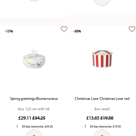
-15%
-30%
Spring greetings Blumenwiese
Christmas Love Christmas Love red
Box 12,5 cm with lid
Box small
Price reduced from
to
Price reduced fr
to
£29.11
£34.25
£13.65
£19.50
30-day best price:
£34.25
30-day best price:
£19.50