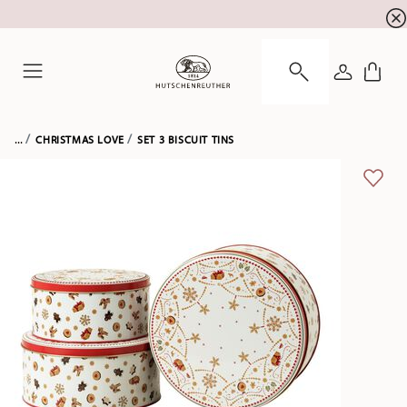
newsletter registration
10 % discount for your
!
LOGIN
Menu
...
CHRISTMAS LOVE
SET 3 BISCUIT TINS
ADD 