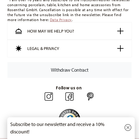
concerning porcelain, table, kitchen and home accessories from
minimum order value is £135, and delivery is free of charge.
Rosenthal GmbH. Cancellation is possible at any time with effect for
Switzerland:
delivery is free of charge for orders over 49,90
the future via the unsubscribe link in the newsletter. Please find
more information here:
Data Privacy
.
CHF. If the value of your purchase is less than 49,90 CHF,
delivery charges are 36,90 CHF.
HOW MAY WE HELP YOU?
Tracking:
You will receive a tracking code by e-mail as soon
as your parcel is dispatched.
LEGAL & PRIVACY
Delivery time:
3-5 working days for delivery within Germany
for items in stock. You can view delivery times to other
countries
here
.
Withdraw Contract
Returns:
For returns, please use our
returns service
.
Follow us on
Subscribe to our newsletter and receive a 10%
discount!