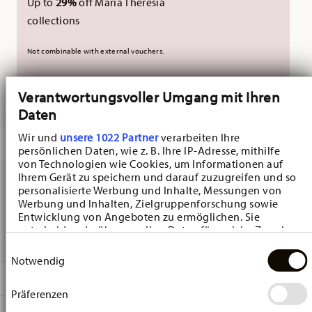
Up to
29%
off Maria Theresia
collections
Not combinable with external vouchers.
Verantwortungsvoller Umgang mit Ihren
DELIVERED IN 10-14 WORKING DAYS
Daten
Wir und
unsere 1022 Partner
verarbeiten Ihre
DESCRIPTION
persönlichen Daten, wie z. B. Ihre IP-Adresse, mithilfe
von Technologien wie Cookies, um Informationen auf
Ihrem Gerät zu speichern und darauf zuzugreifen und so
personalisierte Werbung und Inhalte, Messungen von
Hutschenreuther Christmas Love Christmas Love Box -
Werbung und Inhalten, Zielgruppenforschung sowie
Entwicklung von Angeboten zu ermöglichen. Sie
Round - 24,5 cm x 24,5 cm - h 12,7 cm, Tinplate Red
entscheiden darüber, wer Ihre Daten für welche Zwecke
nutzt. Sie können Ihre Einwilligung jederzeit über die
Einwilligungsauswahl
Cookie-Erklärung oder durch Klicken auf das Privacy
Notwendig
Trigger Symbol ändern oder widerrufen
DETAILS
Präferenzen
Wenn Sie es erlauben, würden wir auch gerne:
Hutschenreuther
Informationen über Ihre geografische Lage