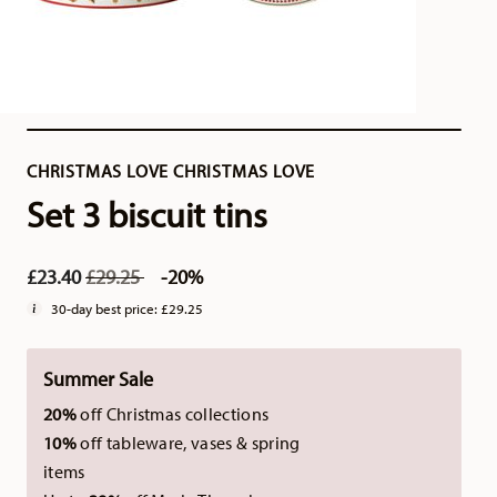
CHRISTMAS LOVE CHRISTMAS LOVE
Set 3 biscuit tins
Price reduced from
to
£23.40
£29.25
-20%
30-day best price:
£29.25
Summer Sale
20%
off Christmas collections
10%
off tableware, vases & spring
items