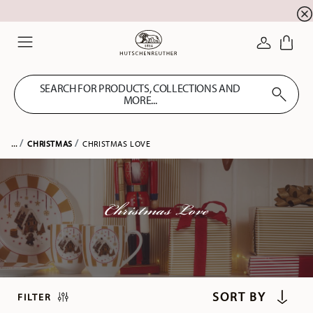
newsletter registration
10 % discount for your
!
LOGIN
Menu
SEARCH FOR PRODUCTS, COLLECTIONS AND
MORE...
...
CHRISTMAS
CHRISTMAS LOVE
Christmas Love
FILTER