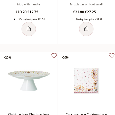
Mug with handle
Tart platter on foot small
Price reduced from
to
Price reduced fr
to
£10.20
£12.75
£21.80
£27.25
30-day best price:
£12.75
30-day best price:
£27.25
-20%
-20%
Christmas Love Christmas Love
Christmas Love Christmas Love