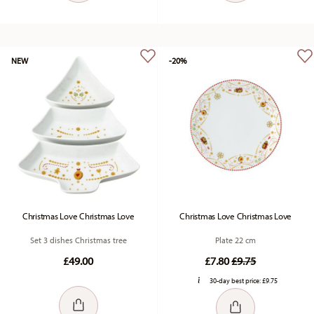
NEW
-20%
Christmas Love Christmas Love
Christmas Love Christmas Love
Set 3 dishes Christmas tree
Plate 22 cm
Price reduced fr
to
£49.00
£7.80
£9.75
30-day best price:
£9.75