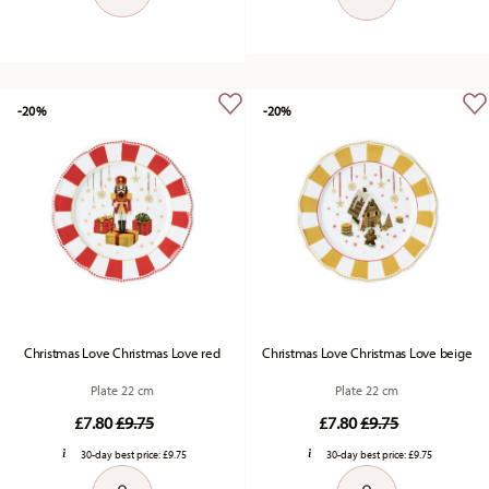
-20%
-20%
Christmas Love Christmas Love red
Christmas Love Christmas Love beige
Plate 22 cm
Plate 22 cm
Price reduced from
to
Price reduced fr
to
£7.80
£9.75
£7.80
£9.75
30-day best price:
£9.75
30-day best price:
£9.75