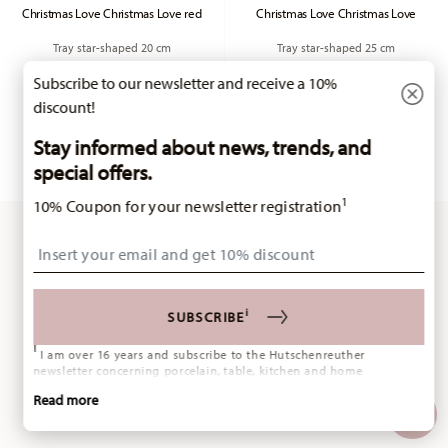
Christmas Love Christmas Love red
Christmas Love Christmas Love
Tray star-shaped 20 cm
Tray star-shaped 25 cm
Price reduced from
to
Price reduced fr
to
£18.00
£22.50
£23.40
£29.25
Subscribe to our newsletter and receive a 10%
discount!
30-day best price:
£22.50
30-day best price:
£29.25
Stay informed about news, trends, and
special offers.
1
10% Coupon for your newsletter registration
Insert your email to register for the newsletters
You have seen 24 of 40 products
i
SUBSCRIBE
i
I am over 16 years and subscribe to the Hutschenreuther
newsletter concerning porcelain, table, kitchen and home
MORE RESULTS
accessories from Rosenthal GmbH. Cancellation is possible at any
Read more
time with effect for the future via the unsubscribe link in the
newsletter. Please find more information here:
Data Privacy
.