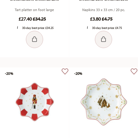
Tart platter on foot large
Napkins 33 x 33 cm / 20 pc.
Price reduced from
to
Price reduced fr
to
£27.40
£34.25
£3.80
£4.75
30-day best price:
£34.25
30-day best price:
£4.75
-20%
-20%