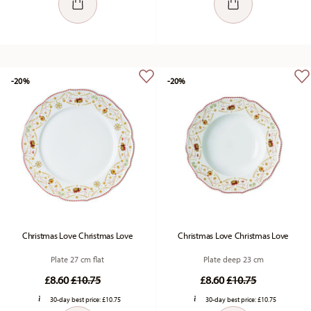
-20%
-20%
Christmas Love Christmas Love
Christmas Love Christmas Love
Plate 27 cm flat
Plate deep 23 cm
Price reduced from
to
Price reduced fro
to
£8.60
£10.75
£8.60
£10.75
30-day best price:
£10.75
30-day best price:
£10.75