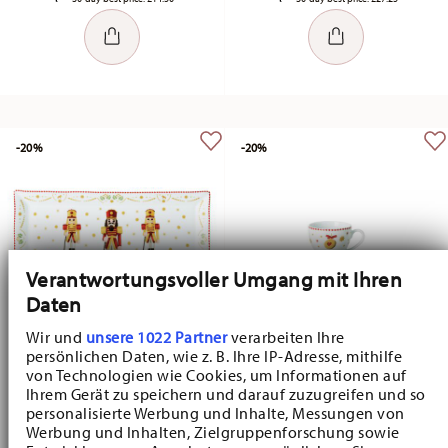
-20%
-20%
Verantwortungsvoller Umgang mit Ihren
Daten
Wir und
unsere 1022 Partner
verarbeiten Ihre
persönlichen Daten, wie z. B. Ihre IP-Adresse, mithilfe
Christmas Love Christmas Love
Christmas Love Christmas Love
von Technologien wie Cookies, um Informationen auf
Ihrem Gerät zu speichern und darauf zuzugreifen und so
Platter angular 36 cm
Espresso cup
personalisierte Werbung und Inhalte, Messungen von
Price reduced from
to
Price reduced fr
to
Werbung und Inhalten, Zielgruppenforschung sowie
£27.40
£34.25
£6.20
£7.75