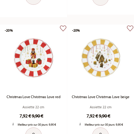
-20%
-20%
Christmas Love Christmas Love red
Christmas Love Christmas Love beige
Assiette 22 cm
Assiette 22 cm
Price reduced from
to
Price reduced fr
to
7,92 €
9,90 €
7,92 €
9,90 €
Meilleur prix sur 30 jours:
9,90 €
Meilleur prix sur 30 jours:
9,90 €