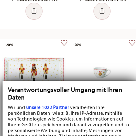
-20%
-20%
Verantwortungsvoller Umgang mit Ihren
Daten
Wir und
unsere 1022 Partner
verarbeiten Ihre
Christmas Love Christmas Love
Christmas Love Christmas Love
persönlichen Daten, wie z. B. Ihre IP-Adresse, mithilfe
von Technologien wie Cookies, um Informationen auf
Plat angulaire 36 cm
Tasse à expresso seule
Ihrem Gerät zu speichern und darauf zuzugreifen und so
Price reduced from
to
Price reduced fr
to
personalisierte Werbung und Inhalte, Messungen von
27,92 €
34,90 €
6,32 €
7,90 €
Werbung und Inhalten, Zielgruppenforschung sowie