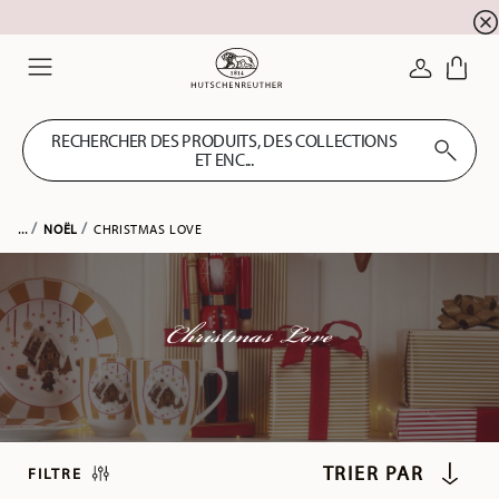
l'inscription à la newslett
10 % de réduction pour
CONNEXI
Menu
RECHERCHER DES PRODUITS, DES COLLECTIONS
ET ENC...
...
NOËL
CHRISTMAS LOVE
Christmas Love
FILTRE