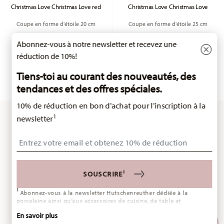
Christmas Love Christmas Love red
Christmas Love Christmas Love
Coupe en forme d'étoile 20 cm
Coupe en forme d'étoile 25 cm
Price reduced from
to
Price reduced fr
to
18,32 €
22,90 €
23,92 €
29,90 €
Abonnez-vous à notre newsletter et recevez une
Meilleur prix sur 30 jours:
22,90 €
Meilleur prix sur 30 jours:
29,90 €
réduction de 10%!
Tiens-toi au courant des nouveautés, des
tendances et des offres spéciales.
10% de réduction en bon d'achat pour l'inscription à la
1
newsletter
Insert your email to register for the newsletters
Vous avez vu 24 des 40 produits
i
SOUSCRIRE
PLUS
i
Abonnez-vous à la newsletter Hutschenreuther dédiée à la
porcelaine ainsi qu’aux accessoires de cuisine, de table et
d’intérieur de l’entreprise Rosenthal GmbH. Vous pouvez vous
En savoir plus
désinscrire à tout moment en cliquant sur le lien de désinscription