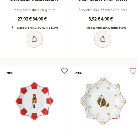
Plat à tarte sur pied grand
Serviette 33 x 33 cm / 20 pieces
Price reduced from
to
Price reduced fr
to
27,92 €
34,90 €
3,92 €
4,90 €
Meilleur prix sur 30 jours:
34,90 €
Meilleur prix sur 30 jours:
4,90 €
-20%
-20%