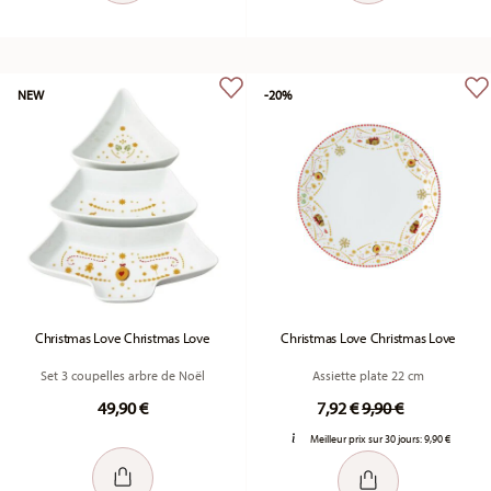
NEW
-20%
Christmas Love Christmas Love
Christmas Love Christmas Love
Set 3 coupelles arbre de Noël
Assiette plate 22 cm
Price reduced fr
to
49,90 €
7,92 €
9,90 €
Meilleur prix sur 30 jours:
9,90 €