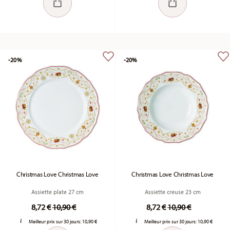
-20%
-20%
Christmas Love Christmas Love
Christmas Love Christmas Love
Assiette plate 27 cm
Assiette creuse 23 cm
Price reduced from
to
Price reduced fro
to
8,72 €
10,90 €
8,72 €
10,90 €
Meilleur prix sur 30 jours:
10,90 €
Meilleur prix sur 30 jours:
10,90 €