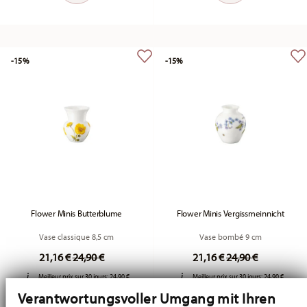
-15%
-15%
Flower Minis Butterblume
Flower Minis Vergissmeinnicht
Vase classique 8,5 cm
Vase bombé 9 cm
Price reduced from
to
Price reduced fr
to
21,16 €
24,90 €
21,16 €
24,90 €
Meilleur prix sur 30 jours:
24,90 €
Meilleur prix sur 30 jours:
24,90 €
Verantwortungsvoller Umgang mit Ihren