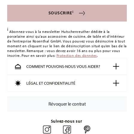
i
SOUSCRIRE
i
Abonnez-vous à la newsletter Hutschenreuther dédiée à la
porcelaine ainsi qu’aux accessoires de cuisine, de table et d’intérieur
de l’entreprise Rosenthal GmbH. Vous pouvez vous désinscrire à tout
moment en cliquant sur le lien de désinscription situé qu’en bas de la
newsletter. Remarque : vous devez avoir 16 ans ou plus pour vous
inscrire. Pour en savoir plus:
Protection des données
.
COMMENT POUVONS-NOUS VOUS AIDER?
LÉGAL ET CONFIDENTIALITÉ
Révoquer le contrat
Suivez-nous sur