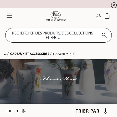
SOLDES D'ÉTÉ ! Profitez de 5 % de remise suppl
☀️
CONNEXI
Menu
RECHERCHER DES PRODUITS, DES COLLECTIONS
ET ENC...
...
CADEAUX ET ACCESSOIRES
FLOWER MINIS
Flower Minis
FILTRE