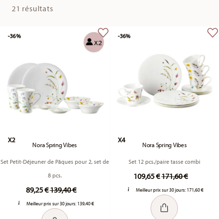
21 résultats
-36%
-36%
X2
X4
Nora Spring Vibes
Nora Spring Vibes
Set Petit-Déjeuner de Pâques pour 2, set de
Set 12 pcs./paire tasse combi
Price reduced fr
to
109,65 €
171,60 €
8 pcs.
Price reduced from
to
89,25 €
139,40 €
Meilleur prix sur 30 jours:
171,60 €
Meilleur prix sur 30 jours:
139,40 €