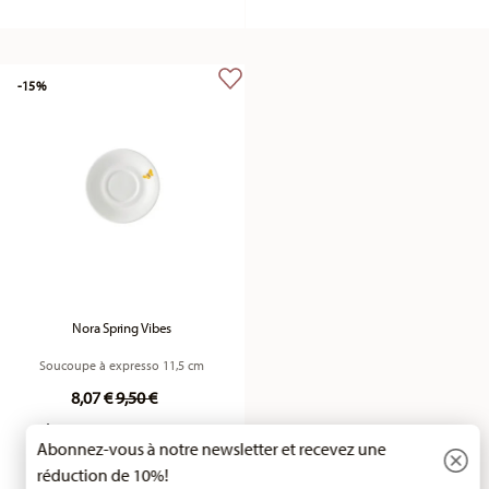
-15%
Nora Spring Vibes
Soucoupe à expresso 11,5 cm
Price reduced from
to
8,07 €
9,50 €
Meilleur prix sur 30 jours:
9,50 €
Abonnez-vous à notre newsletter et recevez une
réduction de 10%!