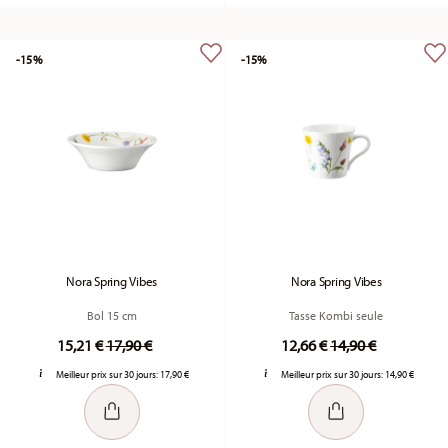
-15%
-15%
Nora Spring Vibes
Nora Spring Vibes
Bol 15 cm
Tasse Kombi seule
Price reduced from
to
Price reduced fr
to
15,21 €
17,90 €
12,66 €
14,90 €
Meilleur prix sur 30 jours:
17,90 €
Meilleur prix sur 30 jours:
14,90 €