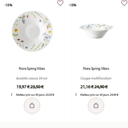
-15%
-15%
Nora Spring Vibes
Nora Spring Vibes
Assiette creuse 24 cm
Coupe multifonction
Price reduced from
to
Price reduced fr
to
19,97 €
23,50 €
21,16 €
24,90 €
Meilleur prix sur 30 jours:
23,50 €
Meilleur prix sur 30 jours:
24,90 €