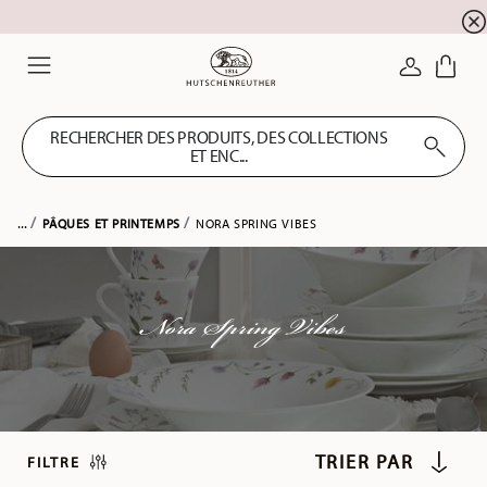
SOLDES D'ÉTÉ ! Profitez de 5 % de remise suppl
☀️
CONNEXI
Menu
RECHERCHER DES PRODUITS, DES COLLECTIONS
ET ENC...
...
PÂQUES ET PRINTEMPS
NORA SPRING VIBES
Nora Spring Vibes
FILTRE