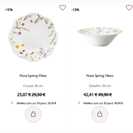
-15%
-15%
Nora Spring Vibes
Nora Spring Vibes
Coupe 28 cm
Saladier 26 cm
Price reduced from
to
Price reduced fr
to
25,07 €
29,50 €
42,41 €
49,90 €
Meilleur prix sur 30 jours:
29,50 €
Meilleur prix sur 30 jours:
49,90 €