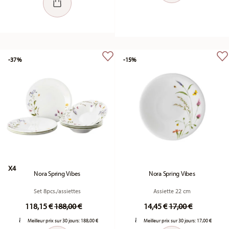
-37%
-15%
X4
Nora Spring Vibes
Nora Spring Vibes
Set 8pcs./assiettes
Assiette 22 cm
Price reduced from
to
Price reduced fr
to
118,15 €
188,00 €
14,45 €
17,00 €
Meilleur prix sur 30 jours:
188,00 €
Meilleur prix sur 30 jours:
17,00 €