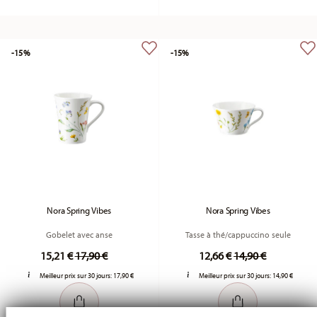
-15%
-15%
Nora Spring Vibes
Nora Spring Vibes
Gobelet avec anse
Tasse à thé/cappuccino seule
Price reduced from
to
Price reduced fr
to
15,21 €
17,90 €
12,66 €
14,90 €
Meilleur prix sur 30 jours:
17,90 €
Meilleur prix sur 30 jours:
14,90 €