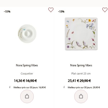
-15%
-15%
Nora Spring Vibes
Nora Spring Vibes
Coquetier
Plat carré 23 cm
Price reduced from
to
Price reduced fr
to
14,36 €
16,90 €
25,41 €
29,90 €
Meilleur prix sur 30 jours:
16,90 €
Meilleur prix sur 30 jours:
29,90 €