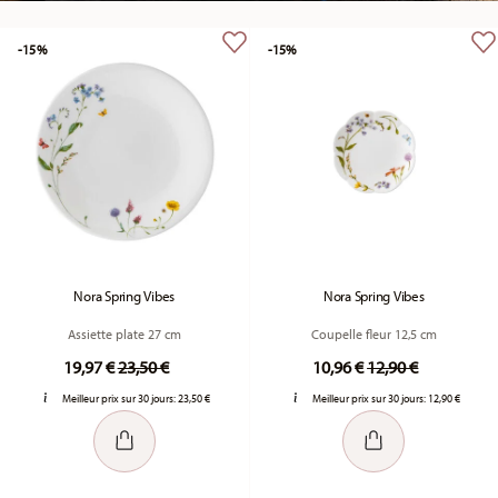
-15%
-15%
Nora Spring Vibes
Nora Spring Vibes
Assiette plate 27 cm
Coupelle fleur 12,5 cm
Price reduced from
to
Price reduced fr
to
19,97 €
23,50 €
10,96 €
12,90 €
Meilleur prix sur 30 jours:
23,50 €
Meilleur prix sur 30 jours:
12,90 €