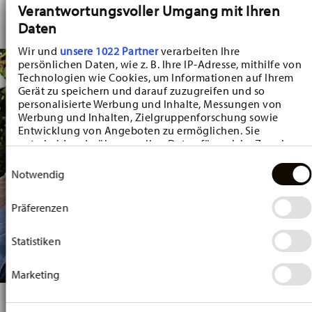
Verantwortungsvoller Umgang mit Ihren
Daten
Wir und
unsere 1022 Partner
verarbeiten Ihre
persönlichen Daten, wie z. B. Ihre IP-Adresse, mithilfe von
Technologien wie Cookies, um Informationen auf Ihrem
Gerät zu speichern und darauf zuzugreifen und so
personalisierte Werbung und Inhalte, Messungen von
Werbung und Inhalten, Zielgruppenforschung sowie
Entwicklung von Angeboten zu ermöglichen. Sie
entscheiden darüber, wer Ihre Daten für welche Zwecke
nutzt. Sie können Ihre Einwilligung jederzeit über die
Einwilligungsauswahl
Cookie-Erklärung oder durch Klicken auf das Privacy
Notwendig
Trigger Symbol ändern oder widerrufen
Präferenzen
Wenn Sie es erlauben, würden wir auch gerne:
Informationen über Ihre geografische Lage
erfassen, welche bis auf einige Meter genau sein
Statistiken
können
Ihr Gerät durch aktives Scannen nach bestimmten
Marketing
Merkmalen (Fingerprinting) identifizieren
Erfahren Sie mehr darüber, wie Ihre persönlichen Daten
verarbeitet werden, und legen Sie Ihre Präferenzen im