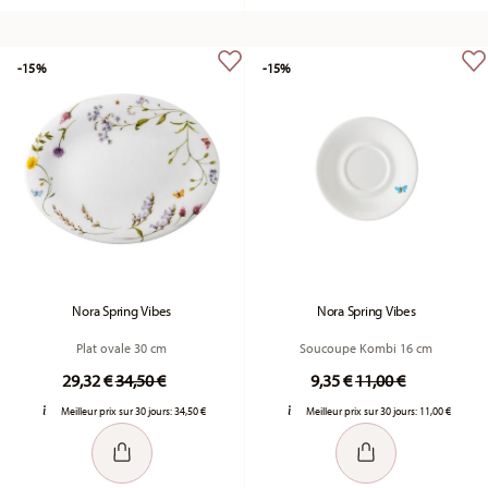
-15%
-15%
Nora Spring Vibes
Nora Spring Vibes
Plat ovale 30 cm
Soucoupe Kombi 16 cm
Price reduced from
to
Price reduced fro
to
29,32 €
34,50 €
9,35 €
11,00 €
Meilleur prix sur 30 jours:
34,50 €
Meilleur prix sur 30 jours:
11,00 €