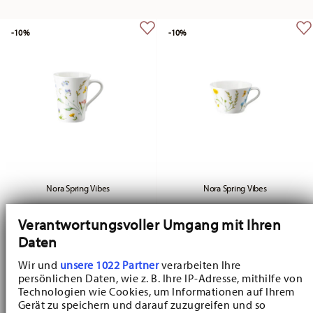
-10%
-10%
Nora Spring Vibes
Nora Spring Vibes
Bicchiere con manico
Tazza da tè/cappuccino senza piattino
Verantwortungsvoller Umgang mit Ihren
Price reduced from
to
Price reduced fr
to
€ 16,11
€ 17,90
€ 13,41
€ 14,90
Daten
Prezzo migliore in 30 giorni:
€ 17,90
Prezzo migliore in 30 giorni:
€ 14,90
Wir und
unsere 1022 Partner
verarbeiten Ihre
persönlichen Daten, wie z. B. Ihre IP-Adresse, mithilfe von
Technologien wie Cookies, um Informationen auf Ihrem
Gerät zu speichern und darauf zuzugreifen und so