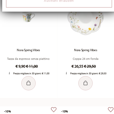
Auswahl erlauben
soziale Medien, Werbung und Analysen weiter. Unsere
Partner führen diese Informationen möglicherweise mit
weiteren Daten zusammen, die Sie ihnen bereitgestellt
haben oder die sie im Rahmen Ihrer Nutzung der Dienste
gesammelt haben.
Nora Spring Vibes
Nora Spring Vibes
Tazza da espresso senza piattino
Coppa 24 cm fonda
Price reduced from
to
Price reduced fr
to
€ 9,90
€ 11,00
€ 26,55
€ 29,50
Prezzo migliore in 30 giorni:
€ 11,00
Prezzo migliore in 30 giorni:
€ 29,50
-10%
-10%