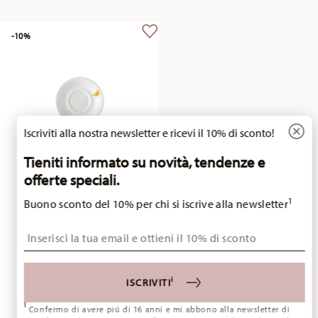
-10%
Iscriviti alla nostra newsletter e ricevi il 10% di sconto!
Tieniti informato su novità, tendenze e
offerte speciali.
Nora Spring Vibes
1
Buono sconto del 10% per chi si iscrive alla newsletter
Piattino tazza da espresso 11,5 cm
Insert your email to register for the newsletters
Price reduced from
to
€ 8,55
€ 9,50
Prezzo migliore in 30 giorni:
€ 9,50
i
ISCRIVITI
i
Confermo di avere piú di 16 anni e mi abbono alla newsletter di