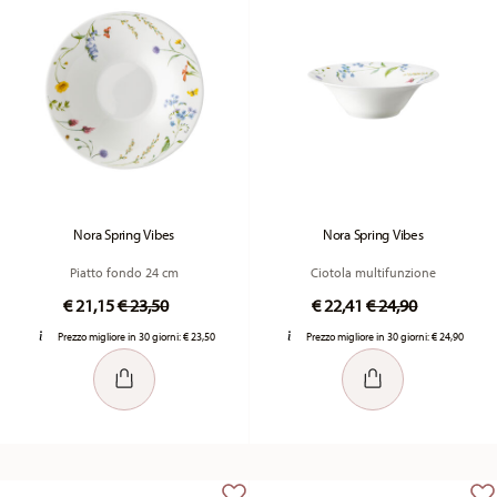
Nora Spring Vibes
Nora Spring Vibes
Piatto fondo 24 cm
Ciotola multifunzione
Price reduced from
to
Price reduced fr
to
€ 21,15
€ 23,50
€ 22,41
€ 24,90
Prezzo migliore in 30 giorni:
€ 23,50
Prezzo migliore in 30 giorni:
€ 24,90