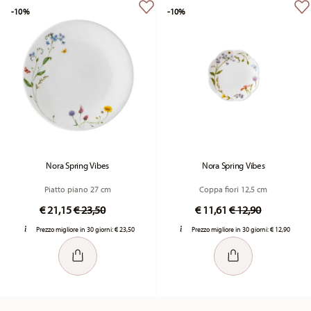
-10%
-10%
Nora Spring Vibes
Nora Spring Vibes
Piatto piano 27 cm
Coppa fiori 12,5 cm
Price reduced from
to
Price reduced fr
to
€ 21,15
€ 23,50
€ 11,61
€ 12,90
Prezzo migliore in 30 giorni:
€ 23,50
Prezzo migliore in 30 giorni:
€ 12,90