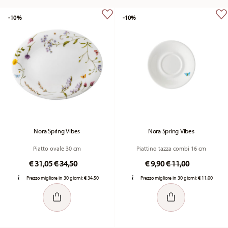
-10%
-10%
Nora Spring Vibes
Nora Spring Vibes
Piatto ovale 30 cm
Piattino tazza combi 16 cm
Price reduced from
to
Price reduced fro
to
€ 31,05
€ 34,50
€ 9,90
€ 11,00
Prezzo migliore in 30 giorni:
€ 34,50
Prezzo migliore in 30 giorni:
€ 11,00