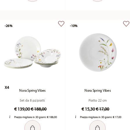
-26%
-10%
X4
Nora Spring Vibes
Nora Spring Vibes
Set da 8 pz/piatti
Piatto 22 cm
Price reduced from
to
Price reduced fr
to
€ 139,00
€ 188,00
€ 15,30
€ 17,00
Prezzo migliore in 30 giorni:
€ 188,00
Prezzo migliore in 30 giorni:
€ 17,00