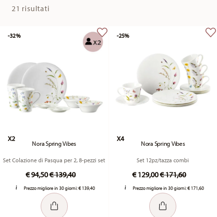
21 risultati
-32%
-25%
X2
X4
Nora Spring Vibes
Nora Spring Vibes
Set Colazione di Pasqua per 2, 8-pezzi set
Set 12pz/tazza combi
Price reduced from
to
Price reduced fr
to
€ 94,50
€ 139,40
€ 129,00
€ 171,60
Prezzo migliore in 30 giorni:
€ 139,40
Prezzo migliore in 30 giorni:
€ 171,60