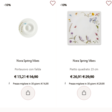
-10%
-10%
Nora Spring Vibes
Nora Spring Vibes
Portauovo con falda
Piatto quadrato 23 cm
Price reduced from
to
Price reduced fr
to
€ 15,21
€ 16,90
€ 26,91
€ 29,90
Prezzo migliore in 30 giorni:
€ 16,90
Prezzo migliore in 30 giorni:
€ 29,90