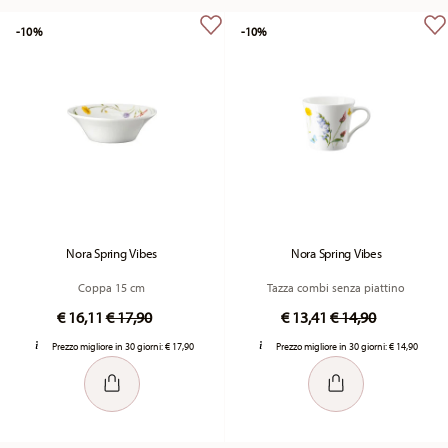
-10%
-10%
Nora Spring Vibes
Nora Spring Vibes
Coppa 15 cm
Tazza combi senza piattino
Price reduced from
to
Price reduced fr
to
€ 16,11
€ 17,90
€ 13,41
€ 14,90
Prezzo migliore in 30 giorni:
€ 17,90
Prezzo migliore in 30 giorni:
€ 14,90