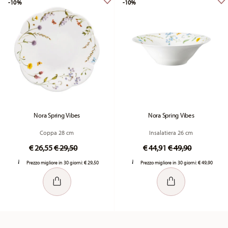
-10%
-10%
Nora Spring Vibes
Nora Spring Vibes
Coppa 28 cm
Insalatiera 26 cm
Price reduced from
to
Price reduced fr
to
€ 26,55
€ 29,50
€ 44,91
€ 49,90
Prezzo migliore in 30 giorni:
€ 29,50
Prezzo migliore in 30 giorni:
€ 49,90