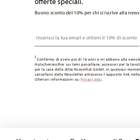
offerte speciali.
Buono sconto del 10% per chi si iscrive alla news
Insert your email to register for the newsletters
i
Confermo di avere piú di 16 anni e mi abbono alla newsle
Hutschenreuther sui temi porcellane, accessori per la tavola
per la casa della ditta Rosenthal GmbH. In qualsiasi momen
cancellarsi dalla Newsletter attraverso l´apposito link nella
Ulteriori informazioni su:
Privacy dati
.