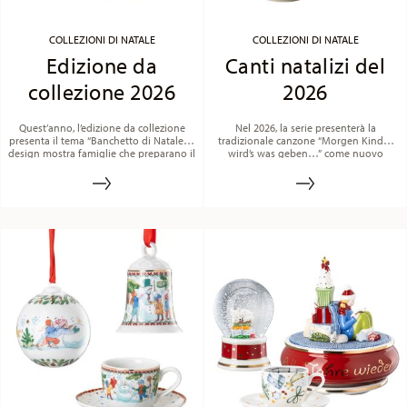
COLLEZIONI DI NATALE
COLLEZIONI DI NATALE
Edizione da
Canti natalizi del
collezione 2026
2026
Quest’anno, l’edizione da collezione
Nel 2026, la serie presenterà la
presenta il tema “Banchetto di Natale”. Il
tradizionale canzone “Morgen Kinder,
design mostra famiglie che preparano il
wird’s was geben…” come nuovo
pranzo festivo, dall’impasto della pasta
motivo sulla porcellana. Oltre al testo
e dalla preparazione dei biscotti fino
della canzone riportato all’interno dei
all’allestimento della tavola.
bordi delle tazze, il raffinato decoro
raffigura vischio, stelle di Natale, regali,
fiocchi e biscotti dai colori natalizi,
creando un’atmosfera festosa.