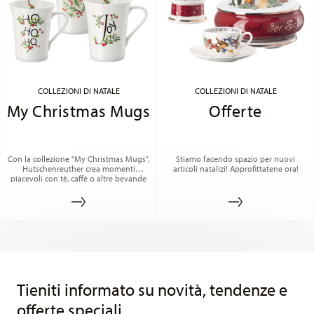
COLLEZIONI DI NATALE
COLLEZIONI DI NATALE
My Christmas Mugs
Offerte
Con la collezione "My Christmas Mugs",
Stiamo facendo spazio per nuovi
Hutschenreuther crea momenti
articoli natalizi! Approfittatene ora!
piacevoli con tè, caffè o altre bevande
calde.
Services
Footer
Tieniti informato su novità, tendenze e
offerte speciali.