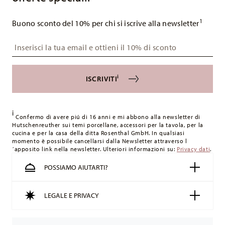
1
Buono sconto del 10% per chi si iscrive alla newsletter
Insert your email to register for the newsletters
i
ISCRIVITI
i
Confermo di avere piú di 16 anni e mi abbono alla newsletter di
Hutschenreuther sui temi porcellane, accessori per la tavola, per la
cucina e per la casa della ditta Rosenthal GmbH. In qualsiasi
momento è possibile cancellarsi dalla Newsletter attraverso l
´apposito link nella newsletter. Ulteriori informazioni su:
Privacy dati
.
POSSIAMO AIUTARTI?
LEGALE E PRIVACY