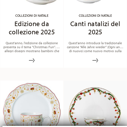
COLLEZIONI DI NATALE
COLLEZIONI DI NATALE
Edizione da
Canti natalizi del
collezione 2025
2025
Quest'anno, l'edizione da collezione
Quest'anno introduce la tradizionale
presenta su il tema "Christmas Fun". Gli
canzone “Alle Jahre wieder” (Ogni anno
allegri disegni mostrano bambini che
di nuovo) come nuovo motivo sulla
giocano a giochi da tavolo e di carte,
porcellana. Accanto alle note musicali
oltre a costruire pupazzi di neve e igloo.
della canzone, delicate decorazioni con
vischio, stella di Betlemme, regali, nastri
e pigne nei colori verde, blu, giallo e
rosso creano un'atmosfera di festa.