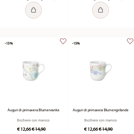
-15%
-15%
Auguri di primavera Blumenranke
Auguri di primavera Blumengirlande
Bicchiere con manico
Bicchiere con manico
Price reduced from
to
Price reduced fr
to
€ 12,66
€ 14,90
€ 12,66
€ 14,90