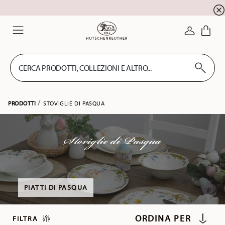
SALDI ESTIVI! Approfitta di un ulteriore 5% di sc
☀️
ACCEDI
Menu
CERCA PRODOTTI, COLLEZIONI E ALTRO...
PRODOTTI
STOVIGLIE DI PASQUA
Stoviglie di Pasqua
PIATTI DI PASQUA
FILTRA