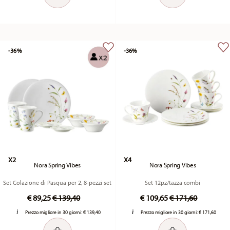
-36%
-36%
X2
X4
Nora Spring Vibes
Nora Spring Vibes
Set Colazione di Pasqua per 2, 8-pezzi set
Set 12pz/tazza combi
Price reduced from
to
Price reduced fr
to
€ 89,25
€ 139,40
€ 109,65
€ 171,60
Prezzo migliore in 30 giorni:
€ 139,40
Prezzo migliore in 30 giorni:
€ 171,60