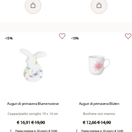
-15%
-15%
Auguri di primavera Blumenwiese
Auguri di primavera Blüten
Coppa/piatto coniglio 19 x 14 cm
Bicchiere con manico
Price reduced from
to
Price reduced fr
to
€ 16,91
€ 19,90
€ 12,66
€ 14,90
Prezzo migliore in 30 giorni:
€ 19,90
Prezzo migliore in 30 giorni:
€ 14,90