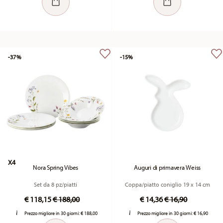
-37%
-15%
X4
Nora Spring Vibes
Auguri di primavera Weiss
Set da 8 pz/piatti
Coppa/piatto coniglio 19 x 14 cm
Price reduced from
to
Price reduced fr
to
€ 118,15
€ 188,00
€ 14,36
€ 16,90
Prezzo migliore in 30 giorni:
€ 188,00
Prezzo migliore in 30 giorni:
€ 16,90