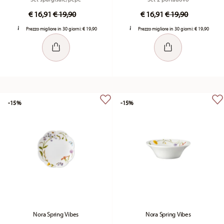
Price reduced from
to
Price reduced fr
to
€ 16,91
€ 19,90
€ 16,91
€ 19,90
Prezzo migliore in 30 giorni:
€ 19,90
Prezzo migliore in 30 giorni:
€ 19,90
-15%
-15%
Nora Spring Vibes
Nora Spring Vibes