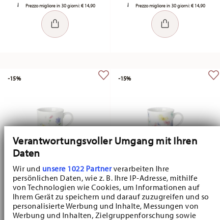
Prezzo migliore in 30 giorni:
€ 14,90
Prezzo migliore in 30 giorni:
€ 14,90
-15%
-15%
Verantwortungsvoller Umgang mit Ihren
Daten
Wir und
unsere 1022 Partner
verarbeiten Ihre
persönlichen Daten, wie z. B. Ihre IP-Adresse, mithilfe
von Technologien wie Cookies, um Informationen auf
Auguri di primavera Blumenvasen
Auguri di primavera Schmetterlinge
Ihrem Gerät zu speichern und darauf zuzugreifen und so
Bicchiere con manico
Bicchiere con manico
personalisierte Werbung und Inhalte, Messungen von
Werbung und Inhalten, Zielgruppenforschung sowie
Price reduced from
to
Price reduced fr
to
€ 12,66
€ 14,90
€ 12,66
€ 14,90