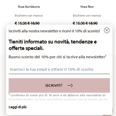
Nora Kornblume
Nora Klee
Bicchiere con manico
Bicchiere con manico
Price reduced from
to
Price reduced fr
to
€ 16,06
€ 18,90
€ 16,06
€ 18,90
Iscriviti alla nostra newsletter e ricevi il 10% di sconto!
Prezzo migliore in 30 giorni:
€ 18,90
Prezzo migliore in 30 giorni:
€ 18,90
Tieniti informato su novità, tendenze e
offerte speciali.
1
Buono sconto del 10% per chi si iscrive alla newsletter
Insert your email to register for the newsletters
Hai visto 24 di 43 prodotti
i
ISCRIVITI
i
Confermo di avere piú di 16 anni e mi abbono alla newsletter di
Hutschenreuther sui temi porcellane, accessori per la tavola, per la
ALTRO
cucina e per la casa della ditta Rosenthal GmbH. In qualsiasi
Leggi di più
momento è possibile cancellarsi dalla Newsletter attraverso l
´apposito link nella newsletter. Ulteriori informazioni su:
Privacy
dati
.