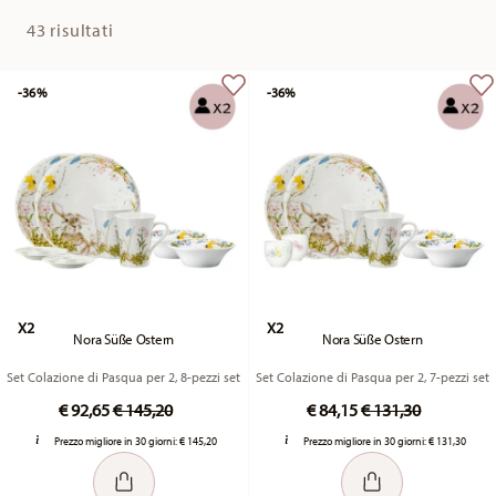
43 risultati
-36%
-36%
X2
X2
Nora Süße Ostern
Nora Süße Ostern
Set Colazione di Pasqua per 2, 8-pezzi set
Set Colazione di Pasqua per 2, 7-pezzi set
Price reduced from
to
Price reduced fro
to
€ 92,65
€ 145,20
€ 84,15
€ 131,30
Prezzo migliore in 30 giorni:
€ 145,20
Prezzo migliore in 30 giorni:
€ 131,30