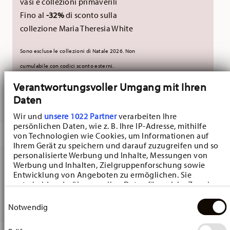
vasi e collezioni primaverili
Fino al
-32%
di sconto sulla
collezione Maria Theresia White
Sono escluse le collezioni di Natale 2026. Non
cumulabile con codici sconto esterni.
Verantwortungsvoller Umgang mit Ihren
Daten
CONSEGNATO IN 5-7 GIORNI LAVORATIVI
Wir und
unsere 1022 Partner
verarbeiten Ihre
persönlichen Daten, wie z. B. Ihre IP-Adresse, mithilfe
DESCRIZIONE
von Technologien wie Cookies, um Informationen auf
Ihrem Gerät zu speichern und darauf zuzugreifen und so
personalisierte Werbung und Inhalte, Messungen von
Werbung und Inhalten, Zielgruppenforschung sowie
Entwicklung von Angeboten zu ermöglichen. Sie
Hutschenreuther Frühlingsgrüsse Schmetterlinge Mug -
entscheiden darüber, wer Ihre Daten für welche Zwecke
Rotondo - Ø 9,1 cm - h 12,2 cm - 0,410 l, Porcellana
nutzt. Sie können Ihre Einwilligung jederzeit über die
Einwilligungsauswahl
Cookie-Erklärung oder durch Klicken auf das Privacy
Notwendig
Trigger Symbol ändern oder widerrufen