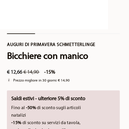
AUGURI DI PRIMAVERA SCHMETTERLINGE
Bicchiere con manico
Price reduced from
to
€ 12,66
€ 14,90
-15%
Prezzo migliore in 30 giorni:
€ 14,90
Saldi estivi - ulteriore 5% di sconto
Fino al
-50%
di sconto sugli articoli
natalizi
-15%
di sconto su servizi da tavola,