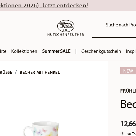
Jetzt entdecken!
Suche nach Pro
kte
Kollektionen
Summer SALE
|
Geschenkgutschein
Inspi
NEW
RÜSSE
BECHER MIT HENKEL
FRÜHL
Bec
12,66
30-Ta