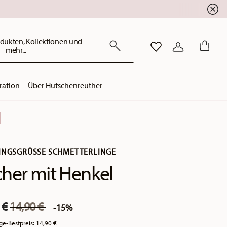
dukten, Kollektionen und
mehr...
WISHLIST
ANMELDEN
ration
Über Hutschenreuther
INGSGRÜSSE SCHMETTERLINGE
her mit Henkel
Price reduced from
to
 €
14,90 €
-15%
ge-Bestpreis:
14,90 €