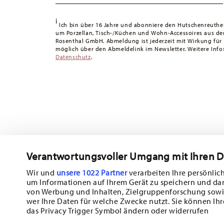
Tracking:
Sie erhalten per E-Mail einen Trackingcode, sob
i
Lieferzeit innerhalb Deutschlands:
3-5 Werktage für vorr
Ich bin über 16 Jahre und abonniere den Hutschenreuthe
um Porzellan, Tisch-/Küchen und Wohn-Accessoires aus d
andere Länder
hier einsehen
.
Rosenthal GmbH. Abmeldung ist jederzeit mit Wirkung für
Retouren:
Für Retouren nutzen Sie bitte unseren
Retour
möglich über den Abmeldelink im Newsletter. Weitere Infos
Datenschutz
.
Verantwortungsvoller Umgang mit Ihren 
Wir und
unsere 1022 Partner
verarbeiten Ihre persönlich
um Informationen auf Ihrem Gerät zu speichern und da
von Werbung und Inhalten, Zielgruppenforschung sowi
wer Ihre Daten für welche Zwecke nutzt. Sie können Ihr
das Privacy Trigger Symbol ändern oder widerrufen