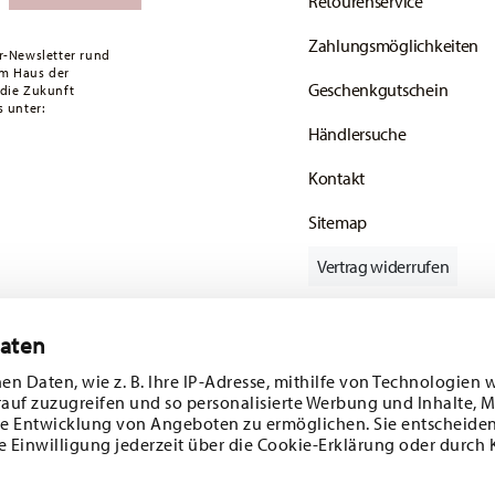
Retourenservice
ald Ihr Paket auf die Reise geht.
Zahlungsmöglichkeiten
ätige Artikel. Sie können die Lieferzeiten in
r-Newsletter rund
em Haus der
Geschenkgutschein
 die Zukunft
enservice
.
 unter:
Händlersuche
Kontakt
Sitemap
Vertrag widerrufen
Daten
Folgen Sie uns auf
en Daten, wie z. B. Ihre IP-Adresse, mithilfe von Technologien 
rauf zuzugreifen und so personalisierte Werbung und Inhalte,
e Entwicklung von Angeboten zu ermöglichen. Sie entscheiden
e Einwilligung jederzeit über die Cookie-Erklärung oder durch 