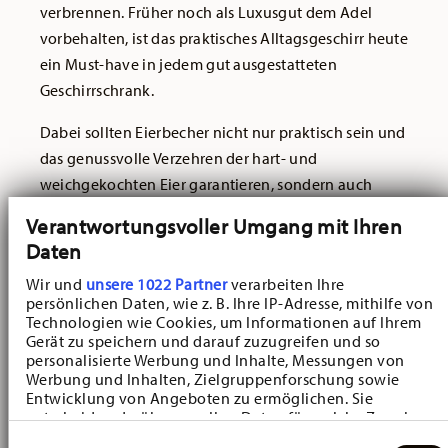
verbrennen. Früher noch als Luxusgut dem Adel
vorbehalten, ist das praktisches Alltagsgeschirr heute
ein Must-have in jedem gut ausgestatteten
Geschirrschrank.
Dabei sollten Eierbecher nicht nur praktisch sein und
das genussvolle Verzehren der hart- und
weichgekochten Eier garantieren, sondern auch
optisch ein Hingucker sein. Hierfür erhalten Sie bei
Verantwortungsvoller Umgang mit Ihren
Hutschenreuther formschöne
Porzellan-Eierbecher
Daten
passend zu Ihrem
Geschirrservice aus Porzellan
. In
Wir und
unsere 1022 Partner
verarbeiten Ihre
Einklang mit dem passenden Geschirrservice werden
persönlichen Daten, wie z. B. Ihre IP-Adresse, mithilfe von
die Hutschenreuther Eierbecher zu einem
Technologien wie Cookies, um Informationen auf Ihrem
dekorativen Element und sorgen für ein
Gerät zu speichern und darauf zuzugreifen und so
personalisierte Werbung und Inhalte, Messungen von
harmonisches Tischarrangement
, das zum
Werbung und Inhalten, Zielgruppenforschung sowie
gemeinsamen Frühstücksgenuss einlädt.
Entwicklung von Angeboten zu ermöglichen. Sie
entscheiden darüber, wer Ihre Daten für welche Zwecke
Stellen Sie sich Ihr Eierbecher-Set
nutzt. Sie können Ihre Einwilligung jederzeit über die
Einwilligungsauswahl