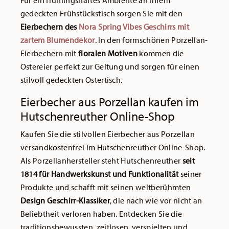
Für ein frühlingshaftes Ambiente an Ihrem
gedeckten Frühstückstisch sorgen Sie mit den
Eierbechern des
Nora Spring Vibes Geschirrs mit
zartem Blumendekor
. In den formschönen Porzellan-
Eierbechern mit
floralen Motiven
kommen die
Ostereier perfekt zur Geltung und sorgen für einen
stilvoll gedeckten Ostertisch.
Eierbecher aus Porzellan kaufen im
Hutschenreuther Online-Shop
Kaufen Sie die stilvollen Eierbecher aus Porzellan
versandkostenfrei im Hutschenreuther Online-Shop.
Als Porzellanhersteller steht Hutschenreuther
seit
1814 für Handwerkskunst und Funktionalität
seiner
Produkte und schafft mit seinen weltberühmten
Design Geschirr-Klassiker
, die nach wie vor nicht an
Beliebtheit verloren haben. Entdecken Sie die
traditionsbewussten, zeitlosen, verspielten und