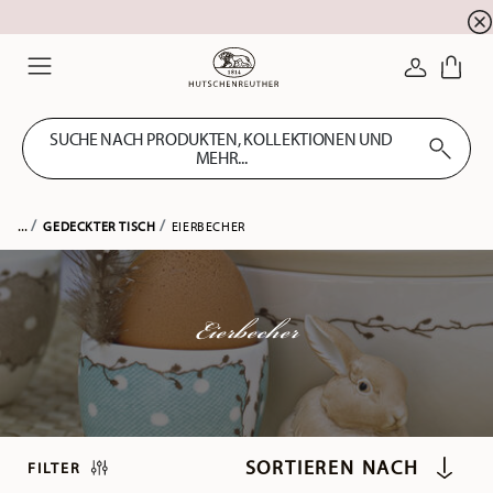
Summer SALE! Sichern Sie sich 5% EXTRA-RABATT
☀️
ANMELDE
Menu
SUCHE NACH PRODUKTEN, KOLLEKTIONEN UND
MEHR...
...
GEDECKTER TISCH
EIERBECHER
Eierbecher
FILTER