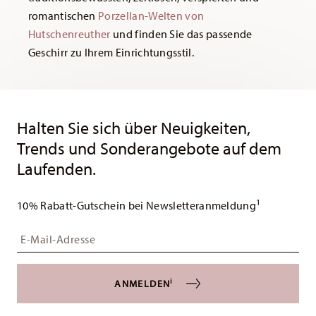
romantischen
Porzellan-Welten von
Hutschenreuther
und finden Sie das passende
Geschirr zu Ihrem Einrichtungsstil.
Services
Footer
Halten Sie sich über Neuigkeiten,
Trends und Sonderangebote auf dem
Laufenden.
1
10% Rabatt-Gutschein bei Newsletteranmeldung
Insert your email to register for the newsletters
i
ANMELDEN