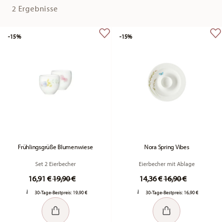
2 Ergebnisse
-15%
-15%
Frühlingsgrüße Blumenwiese
Nora Spring Vibes
Set 2 Eierbecher
Eierbecher mit Ablage
Price reduced from
to
Price reduced fr
to
16,91 €
19,90 €
14,36 €
16,90 €
30-Tage-Bestpreis:
19,90 €
30-Tage-Bestpreis:
16,90 €