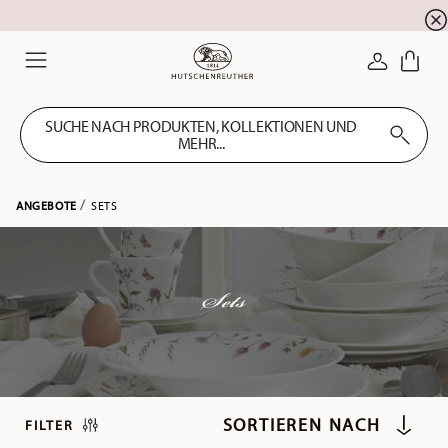
Summer SALE! Sichern Sie sich 5% EXTRA-RABATT
☀️
ANMELDE
Menu
SUCHE NACH PRODUKTEN, KOLLEKTIONEN UND
MEHR...
ANGEBOTE
SETS
Sets
FILTER