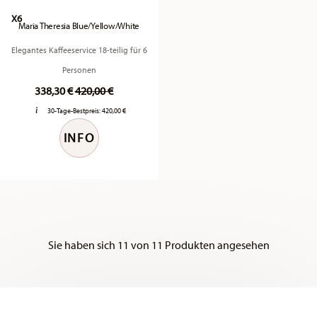
X6
Maria Theresia Blue/Yellow/White
Elegantes Kaffeeservice 18-teilig für 6
Personen
Price reduced from
to
338,30 €
420,00 €
30-Tage-Bestpreis:
420,00 €
INFO
Sie haben sich 11 von 11 Produkten angesehen
Services
Footer