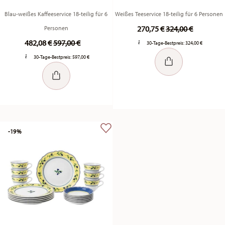
Blau-weißes Kaffeeservice 18-teilig für 6
Weißes Teeservice 18-teilig für 6 Personen
Price reduced fr
to
270,75 €
324,00 €
Personen
Price reduced from
to
482,08 €
597,00 €
30-Tage-Bestpreis:
324,00 €
30-Tage-Bestpreis:
597,00 €
-19%