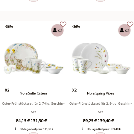
-36%
-36%
X2
X2
Nora Süße Ostern
Nora Spring Vibes
Oster-Frühstücksset für 2, 7-tlg. Geschirr-
Oster-Frühstücksset für 2, 8-tlg. Geschirr-
Set
Set
Price reduced from
to
Price reduced fro
to
84,15 €
131,30 €
89,25 €
139,40 €
30-Tage-Bestpreis:
131,30 €
30-Tage-Bestpreis:
139,40 €