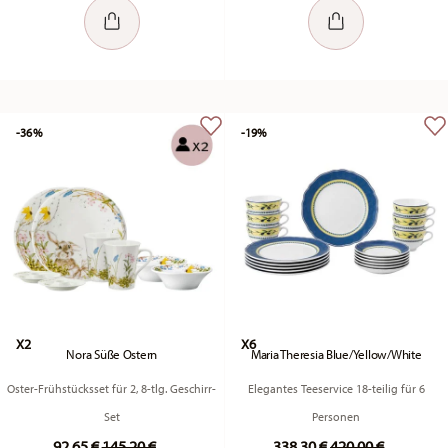
-36%
-19%
X2
X6
Nora Süße Ostern
Maria Theresia Blue/Yellow/White
Oster-Frühstücksset für 2, 8-tlg. Geschirr-
Elegantes Teeservice 18-teilig für 6
Set
Personen
Price reduced from
to
Price reduced fr
to
92,65 €
145,20 €
338,30 €
420,00 €