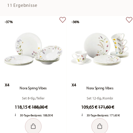
11 Ergebnisse
-37%
-36%
X4
X4
Nora Spring Vibes
Nora Spring Vibes
Set 8-tlg./Teller
Set 12-tlg./Kombi
Price reduced from
to
Price reduced fr
to
118,15 €
188,00 €
109,65 €
171,60 €
30-Tage-Bestpreis:
188,00 €
30-Tage-Bestpreis:
171,60 €