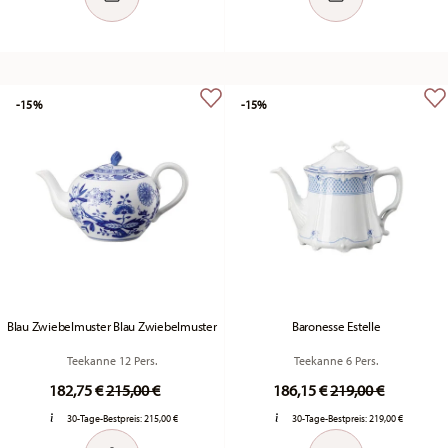
-15%
-15%
Blau Zwiebelmuster Blau Zwiebelmuster
Baronesse Estelle
Teekanne 12 Pers.
Teekanne 6 Pers.
Price reduced from
to
Price reduced fr
to
182,75 €
215,00 €
186,15 €
219,00 €
30-Tage-Bestpreis:
215,00 €
30-Tage-Bestpreis:
219,00 €