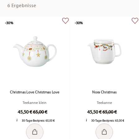
6 Ergebnisse
-30%
-30%
Christmas Love Christmas Love
Nora Christmas
Teekanne klein
Teekanne
Price reduced from
to
Price reduced fr
to
45,50 €
65,00 €
45,50 €
65,00 €
30-Tage-Bestpreis:
65,00 €
30-Tage-Bestpreis:
65,00 €