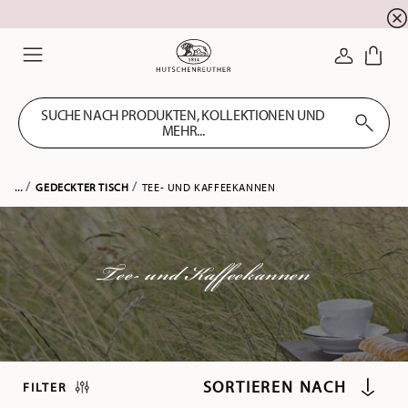
Summer SALE! Sichern Sie sich 5% EXTRA-RABATT
☀️
ANMELDE
Menu
SUCHE NACH PRODUKTEN, KOLLEKTIONEN UND
MEHR...
...
GEDECKTER TISCH
TEE- UND KAFFEEKANNEN
Tee- und Kaffeekannen
FILTER