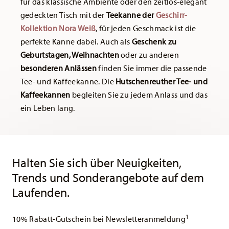
für das klassische Ambiente oder den zeitlos-elegant
gedeckten Tisch mit der
Teekanne der
Geschirr-
Kollektion Nora Weiß
, für jeden Geschmack ist die
perfekte Kanne dabei. Auch als
Geschenk zu
Geburtstagen, Weihnachten
oder zu anderen
besonderen Anlässen
finden Sie immer die passende
Tee- und Kaffeekanne. Die
Hutschenreuther Tee- und
Kaffeekannen
begleiten Sie zu jedem Anlass und das
ein Leben lang.
Services
Footer
Halten Sie sich über Neuigkeiten,
Trends und Sonderangebote auf dem
Laufenden.
1
10% Rabatt-Gutschein bei Newsletteranmeldung