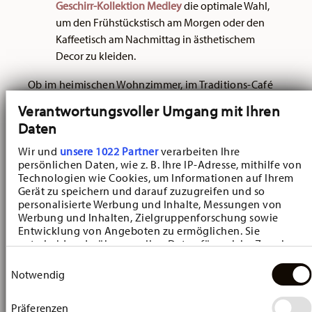
Geschirr-Kollektion Medley
die optimale Wahl,
um den Frühstückstisch am Morgen oder den
Kaffeetisch am Nachmittag in ästhetischem
Decor zu kleiden.
Ob im heimischen Wohnzimmer, im Traditions-Café
oder beim festlichen Dinner mit Freunden: Mit
Verantwortungsvoller Umgang mit Ihren
den
Kaffeekannen aus Porzellan
wird jeder
Daten
gehobene Tisch zu einem Hingucker der eleganten
Wir und
unsere 1022 Partner
verarbeiten Ihre
Art. Passende
Tassen und Becher
sowie
persönlichen Daten, wie z. B. Ihre IP-Adresse, mithilfe von
Teller
erzeugen gemeinsam mit den edlen Kannen
Technologien wie Cookies, um Informationen auf Ihrem
Gerät zu speichern und darauf zuzugreifen und so
von Hutschenreuther ein harmonisches und
personalisierte Werbung und Inhalte, Messungen von
elegantes Ambiente.
Werbung und Inhalten, Zielgruppenforschung sowie
Entwicklung von Angeboten zu ermöglichen. Sie
Entspannte Tee-Momente mit den
entscheiden darüber, wer Ihre Daten für welche Zwecke
nutzt. Sie können Ihre Einwilligung jederzeit über die
Hutschenreuther Teekannen:
Einwilligungsauswahl
Cookie-Erklärung oder durch Klicken auf das Privacy
Notwendig
Entdecken Sie die Design-
Trigger Symbol ändern oder widerrufen
Kollektionen
Präferenzen
Wenn Sie es erlauben, würden wir auch gerne: