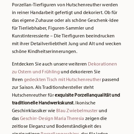
Porzellan-Tierfiguren von Hutschenreuther werden
in reiner Handarbeit gefertigt und dekoriert. Ob für
das eigene Zuhause oder als schöne Geschenk-Idee
für Tierliebhaber, Figuren-Sammler und
Kunstinteressierte – Die Tierfiguren beeindrucken
mit ihrer Detailverliebtheit Jung und Alt und wecken
schöne Kindheitserinnerungen.
Entdecken Sie auch unsere weiteren
Dekorationen
zu Ostern und Frühling
und dekorieren Sie
Ihren
gedeckten Tisch mit Hutschenreuther
passend
zur Saison. Als Traditionshersteller steht
Hutschenreuther für
exquisite Porzellanqualität und
traditionelle Handwerkskunst
. Ikonische
Geschirrklassiker wie
Blau Zwiebelmuster
und
das
Geschirr-Design Maria Theresia
zeigen die
zeitlose Eleganz und Bodenständigkeit des
einzigartigen
Porzellangeschirrs
, das für jeden