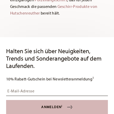
Geschmack die passenden
Geschirr-Produkte von
Hutschenreuther
bereit hält.
Services
Footer
Halten Sie sich über Neuigkeiten,
Trends und Sonderangebote auf dem
Laufenden.
1
10% Rabatt-Gutschein bei Newsletteranmeldung
Insert your email to register for the newsletters
i
ANMELDEN