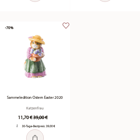
-70%
Sammeledition Ostern Easter 2020
Katzenfrau
Price reduced from
to
11,70 €
39,00 €
30-Tage-Bestpreis:
39,00 €