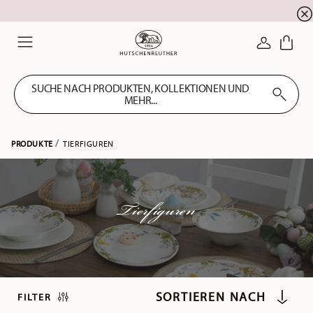
Summer SALE! Sichern Sie sich 5% EXTRA-RABATT
☀️
ANMELDE
Menu
SUCHE NACH PRODUKTEN, KOLLEKTIONEN UND
MEHR...
PRODUKTE
TIERFIGUREN
Tierfiguren
FILTER