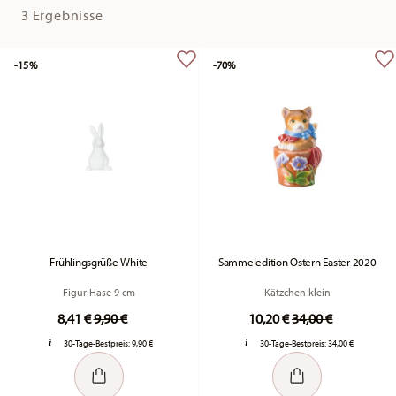
3 Ergebnisse
-15%
-70%
Frühlingsgrüße White
Sammeledition Ostern Easter 2020
Figur Hase 9 cm
Kätzchen klein
Price reduced from
to
Price reduced fr
to
8,41 €
9,90 €
10,20 €
34,00 €
30-Tage-Bestpreis:
9,90 €
30-Tage-Bestpreis:
34,00 €