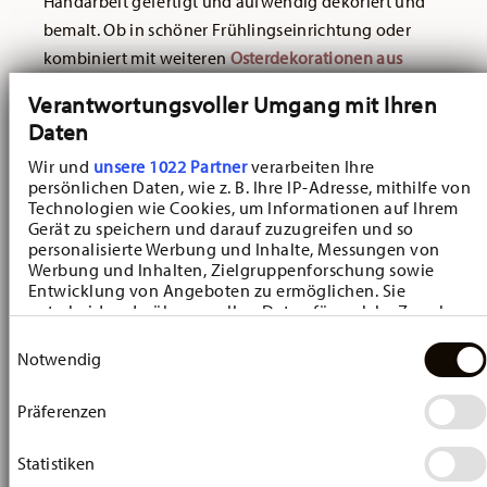
Handarbeit gefertigt und aufwendig dekoriert und
bemalt. Ob in schöner Frühlingseinrichtung oder
kombiniert mit weiteren
Osterdekorationen aus
Porzellan
: Die Hutschenreuther Tierfiguren aus
Verantwortungsvoller Umgang mit Ihren
edlem,
hochwertigem Porzellan
schaffen verspielte
Daten
Akzente in Ihrem Zuhause.
Wir und
unsere 1022 Partner
verarbeiten Ihre
Osterfiguren aus Porzellan: für den
persönlichen Daten, wie z. B. Ihre IP-Adresse, mithilfe von
Technologien wie Cookies, um Informationen auf Ihrem
Frühlingszauber auf dem gedeckten
Gerät zu speichern und darauf zuzugreifen und so
Tisch
personalisierte Werbung und Inhalte, Messungen von
Werbung und Inhalten, Zielgruppenforschung sowie
Welche Tiere könnten mehr für den Frühling stehen
Entwicklung von Angeboten zu ermöglichen. Sie
entscheiden darüber, wer Ihre Daten für welche Zwecke
als ein Hase, eine Gans und ein Ferkel? Das
nutzt. Sie können Ihre Einwilligung jederzeit über die
Einwilligungsauswahl
Dreiergespann der limitierten
Sammelkollektion
Cookie-Erklärung oder durch Klicken auf das Privacy
Notwendig
Farm Life von Hutschenreuther
bildet ein
Trigger Symbol ändern oder widerrufen
charmantes, verspieltes Arrangement in
Präferenzen
Wenn Sie es erlauben, würden wir auch gerne:
einheitlichem Design. Die
Tierfiguren aus zartem
Informationen über Ihre geografische Lage
Biskuit-Porzellan
überzeugen durch ihre
erfassen, welche bis auf einige Meter genau sein
Statistiken
können
detailverliebte Formgebung und gelbe sowie