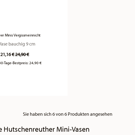
er Minis Vergissmeinnicht
Vase bauchig 9 cm
Price reduced from
to
21,16 €
24,90 €
30-Tage-Bestpreis:
24,90 €
Sie haben sich 6 von 6 Produkten angesehen
te Hutschenreuther Mini-Vasen