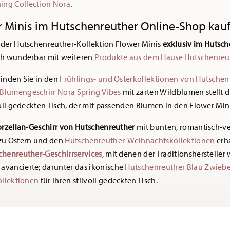
ing Collection Nora
.
r Minis im Hutschenreuther Online-Shop kau
der Hutschenreuther-Kollektion Flower Minis
exklusiv im
Hutsch
ich wunderbar mit weiteren
Produkte aus dem Hause Hutschenreu
finden Sie in den
Frühlings- und Osterkollektionen von Hutschen
Blumengeschirr Nora Spring Vibes
mit zarten Wildblumen stellt 
voll gedeckten Tisch, der mit passenden Blumen in den Flower Mi
Porzellan-Geschirr von Hutschenreuther
mit bunten, romantisch-v
 zu Ostern und den
Hutschenreuther-Weihnachtskollektionen
erha
chenreuther-Geschirrservices
, mit denen der Traditionshersteller 
avancierte; darunter das ikonische
Hutschenreuther Blau Zwieb
ollektionen
für Ihren stilvoll gedeckten Tisch.