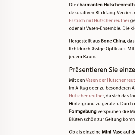
Die
charmanten Hutschenreuthe
dekorativen Blickfang. Verziert
Esstisch mit Hutschenreuther
ge
oder als Vasen-Ensemble: Die kl
Hergestellt aus
Bone China
, da
lichtdurchlässige Optik aus. Mi
jedem Raum.
Präsentieren Sie einz
Mit den
Vasen der Hutschenreut
im Alltag oder zu besonderen A
Hutschenreuther
, da sich das 
Hintergrund zu geraten. Durch 
Formgebung
versprühen die Mi
Blüten schön zur Geltung kom
Ob als einzelne
Mini-Vase auf d