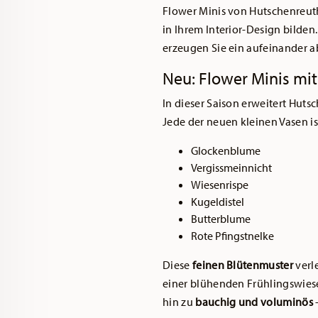
Flower Minis von Hutschenreut
in Ihrem Interior-Design bilden
erzeugen Sie ein aufeinander a
Neu: Flower Minis mi
In dieser Saison erweitert Huts
Jede der neuen kleinen Vasen i
Glockenblume
Vergissmeinnicht
Wiesenrispe
Kugeldistel
Butterblume
Rote Pfingstnelke
Diese
feinen Blütenmuster
verl
einer blühenden Frühlingswiese
hin zu
bauchig und voluminös