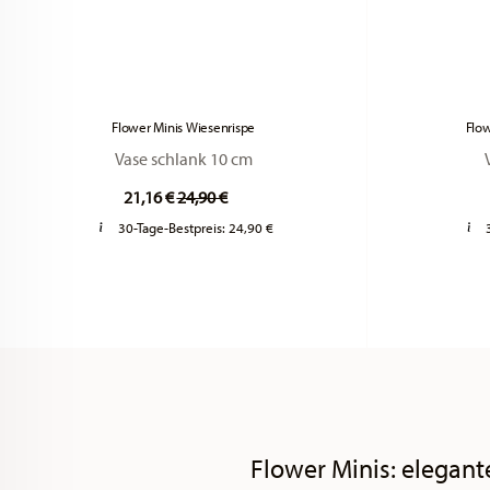
Flower Minis Wiesenrispe
Flow
Vase schlank 10 cm
Price reduced from
to
21,16 €
24,90 €
30-Tage-Bestpreis:
24,90 €
Flower Minis: elegan