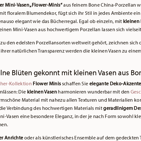
r Mini-Vasen „Flower-Minis“
aus feinem Bone China-Porzellan w
 mit floralem Blumendekor, fügt sich ihr Stil in jedes Ambiente 
nauso elegant wie das Bücherregal. Egal ob einzeln, mit
kleinen
einen Mini-Vasen aus hochwertigem Porzellan lassen sich vielseit
s zu den edelsten Porzellansorten weltweit gehört, zeichnen sich 
t ihrer natürlichen Transparenz werden die kleinen Vasen zu eine
elne Blüten gekonnt mit kleinen Vasen aus Bo
her-Kollektion
Flower Minis
schaffen Sie
elegante Deko-Akzent
nlässen: Die
kleinen Vasen
harmonieren wunderbar mit den
Gesc
formschöne Material mit nahezu allen Texturen und Materialien ko
die Verbindung des hochwertigen Materials mit
geradlinigem De
ni-Vasen eine besondere Eleganz, in der je nach Form sowohl kle
men.
er Anrichte
oder als künstlerisches Ensemble auf dem gedeckten T