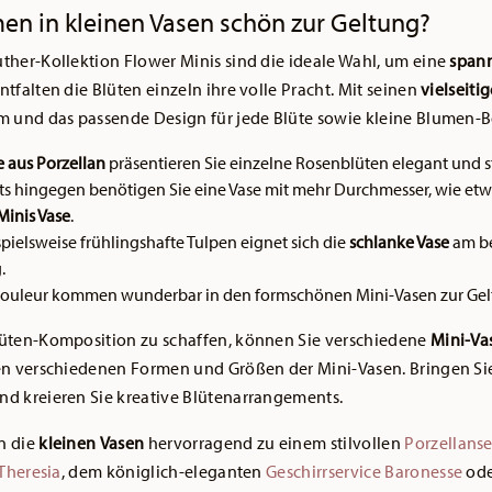
 in kleinen Vasen schön zur Geltung?
ther-Kollektion Flower Minis sind die ideale Wahl, um eine
span
ntfalten die Blüten einzeln ihre volle Pracht. Mit seinen
vielseiti
m und das passende Design für jede Blüte sowie kleine Blumen-
 aus Porzellan
präsentieren Sie einzelne Rosenblüten elegant und s
 hingegen benötigen Sie eine Vase mit mehr Durchmesser, wie etwa 
Minis Vase
.
pielsweise frühlingshafte Tulpen eignet sich die
schlanke Vase
am be
.
couleur kommen wunderbar in den formschönen Mini-Vasen zur Gel
lüten-Komposition zu schaffen, können Sie verschiedene
Mini-Vas
 den verschiedenen Formen und Größen der Mini-Vasen. Bringen Si
d kreieren Sie kreative Blütenarrangements.
n die
kleinen
Vasen
hervorragend zu einem stilvollen
Porzellanse
 Theresia
, dem königlich-eleganten
Geschirrservice Baronesse
ode