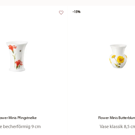
-15%
lower Minis Pfingstnelke
Flower Minis Butterblu
e becherförmig 9 cm
Vase klassik 8,5 c
Price reduced from
to
Price re
to