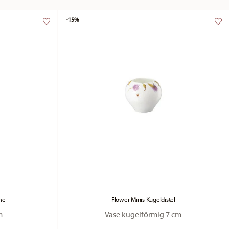
-15%
me
Flower Minis Kugeldistel
m
Vase kugelförmig 7 cm
duced from
Price reduced from
to