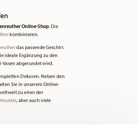
fen
enreuther Online-Shop
. Die
ther
kombinieren.
reuther
das passende Geschirr.
die ideale Ergänzung zu den
ni-Vasen abgerundet wird.
erspielten Dekoren. Neben den
lten Sie in unserem Online-
weltweit zu einer der
elmuster
, aber auch viele