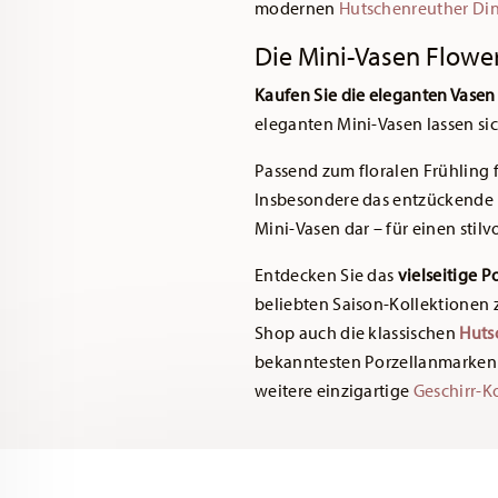
modernen
Hutschenreuther Din
Die Mini-Vasen Flowe
Kaufen Sie die eleganten Vasen
eleganten Mini-Vasen lassen s
Passend zum floralen Frühling 
Insbesondere das entzückende
Mini-Vasen dar – für einen stil
Entdecken Sie das
vielseitige 
beliebten Saison-Kollektionen
Shop auch die klassischen
Huts
bekanntesten Porzellanmarken 
weitere einzigartige
Geschirr-K
Services
Footer