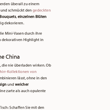
erden überall zu einem
ein und schmückt den
gedeckten
 Bouquets
,
einzelnen Blüten
ig dekorieren.
die Mini-Vasen durch ihre
m dekorativen Highlight in
ne China
e
, die nie überladen wirken. Ob
hirr-Kollektionen von
mbinieren lässt, ohne in den
sign
und
weicher
ine zarte als auch opulente
isch: Schaffen Sie mit den