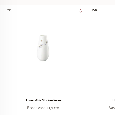
-15%
-15%
Flower Minis Glockenblume
F
Rosenvase 11,5 cm
Vas
Price reduced from
to