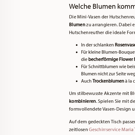
Welche Blumen kommen
Die Mini-Vasen der Hutschenreu
Blumen
zu arrangieren. Dabei e
Hutschenreuther die ideale For
In der schlanken
Rosenvase
Für kleine Blumen-Bouquets
die
becherförmige Flower 
Für Schnittblumen
wie beis
Blumen nicht zur Seite weg
Auch
Trockenblumen
à la 
Um stilbewusste Akzente mit B
kombinieren
. Spielen Sie mit
formvollendete Vasen-Design un
Auf dem gedeckten Tisch passe
zeitlosen
Geschirrservice Maria