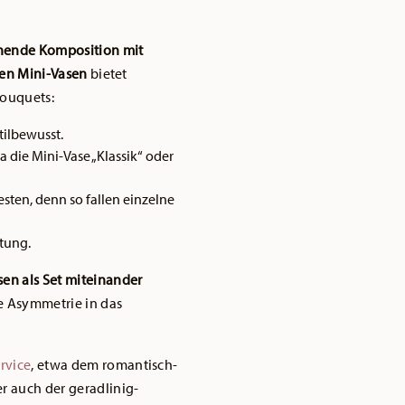
nende Komposition mit
gen Mini-Vasen
bietet
Bouquets:
tilbewusst.
die Mini-Vase „Klassik“ oder
sten, denn so fallen einzelne
tung.
en als Set
miteinander
e Asymmetrie in das
rvice
, etwa dem romantisch-
r auch der geradlinig-