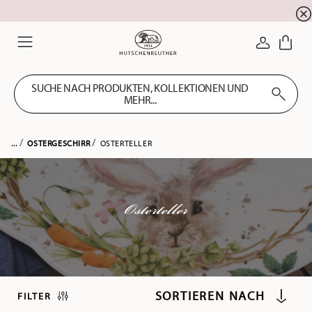
Newsletter-Anmeldung
10 % Rabatt für Ihre
!
ANMELDE
Menu
SUCHE NACH PRODUKTEN, KOLLEKTIONEN UND
MEHR...
...
OSTERGESCHIRR
OSTERTELLER
Osterteller
FILTER