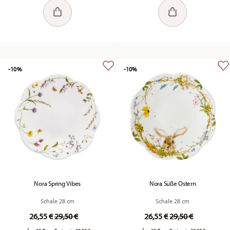
-10%
-10%
Nora Spring Vibes
Nora Süße Ostern
Schale 28 cm
Schale 28 cm
Price reduced from
to
Price reduced fr
to
26,55 €
29,50 €
26,55 €
29,50 €