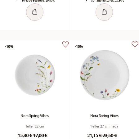
30-Tage-Bestpreis:
29,50 €
30-Tage-Bestpreis:
29,50 €
-10%
-10%
Nora Spring Vibes
Nora Spring Vibes
Teller 22 cm
Teller 27 cm flach
Price reduced from
to
Price reduced fr
to
15,30 €
17,00 €
21,15 €
23,50 €