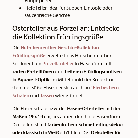
Hauptspeisen
Tiefe Teller
: ideal für Suppen, Eintöpfe oder
saucenreiche Gerichte
Osterteller aus Porzellan: Entdecke
die Kollektion Frühlingsgrüße
Die
Hutschenreuther Geschirr-Kollektion
Frühlingsgrüße
erweitert das Hutschenreuther-
Sortiment um
Porzellanteller
in Hasenform mit
zarten Pastelltönen
und
heiteren Frühlingsmotiven
in Aquarell-Optik
. Im Mittelpunkt der Kollektion
steht der süße Hase, der sich auch auf
Eierbechern
,
Schalen
und
Tassen
wiederfindet.
Die Hasenschale bzw. der
Hasen-Osterteller
mit den
Maßen 19 x 14 cm
, bezaubert durch die Hasenform.
Der Teller ist mit
farbenfrohem Schmetterlingsdekor
oder klassisch in Weiß
erhältlich. Der
Dekoteller für