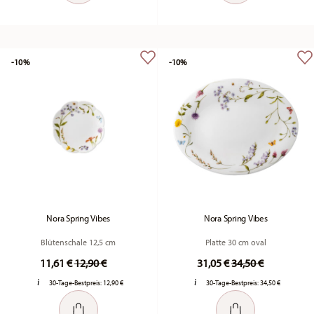
-10%
-10%
Nora Spring Vibes
Nora Spring Vibes
Blütenschale 12,5 cm
Platte 30 cm oval
Price reduced from
to
Price reduced fr
to
11,61 €
12,90 €
31,05 €
34,50 €
30-Tage-Bestpreis:
12,90 €
30-Tage-Bestpreis:
34,50 €