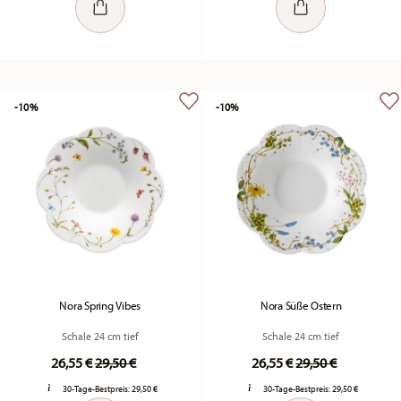
-10%
-10%
Nora Spring Vibes
Nora Süße Ostern
Schale 24 cm tief
Schale 24 cm tief
Price reduced from
to
Price reduced fr
to
26,55 €
29,50 €
26,55 €
29,50 €
30-Tage-Bestpreis:
29,50 €
30-Tage-Bestpreis:
29,50 €