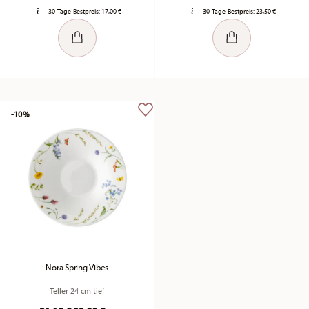
30-Tage-Bestpreis:
17,00 €
30-Tage-Bestpreis:
23,50 €
-10%
Nora Spring Vibes
Teller 24 cm tief
Price reduced from
to