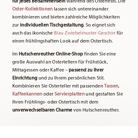
für jedes Beisammensein
während des Osterfests. Die
Oster-Kollektionen
lassen sich untereinander
kombinieren und bieten zahlreiche Möglichkeiten
zur
individuellen Tischgestaltung
. So eignet sich
auch das ikonische
Blau Zwiebelmuster-Geschirr
für
einen frühlingshaften Look auf dem Ostertisch.
Im
Hutschenreuther Online-Shop
finden Sie eine
große Auswahl an Ostertellern für Frühstück,
Mittagessen oder Kaffee –
passend zu Ihrer
Einrichtung
und zu Ihrem persönlichen Stil.
Kombinieren Sie Osterteller mit passenden
Tassen
,
Kaffeekannen
oder
Servierplatten
und gestalten Sie
Ihren Frühlings- oder Ostertisch mit dem
unverwechselbaren Charme
von Hutschenreuther.
Services
Footer