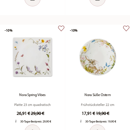
-10%
-10%
Nora Spring Vibes
Nora Süße Ostern
Platte 23 cm quadratisch
Frühstücksteller 22 cm
Price reduced from
to
Price reduced fr
to
26,91 €
29,90 €
17,91 €
19,90 €
30-Tage-Bestpreis:
29,90 €
30-Tage-Bestpreis:
19,90 €