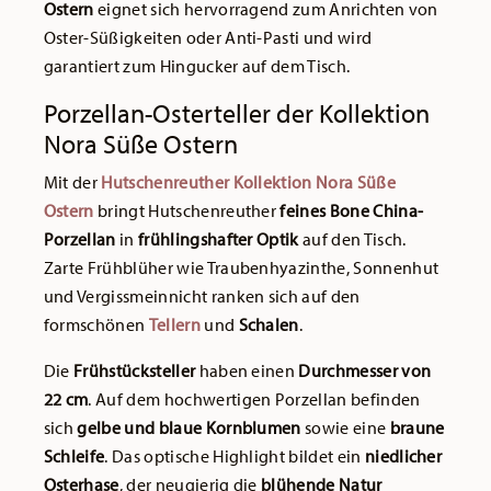
Ostern
eignet sich hervorragend zum Anrichten von
Oster-Süßigkeiten oder Anti-Pasti und wird
garantiert zum Hingucker auf dem Tisch.
Porzellan-Osterteller der Kollektion
Nora Süße Ostern
Mit der
Hutschenreuther Kollektion Nora Süße
Ostern
bringt Hutschenreuther
feines Bone China-
Porzellan
in
frühlingshafter Optik
auf den Tisch.
Zarte Frühblüher wie Traubenhyazinthe, Sonnenhut
und Vergissmeinnicht ranken sich auf den
formschönen
Tellern
und
Schalen
.
Die
Frühstücksteller
haben einen
Durchmesser von
22 cm
. Auf dem hochwertigen Porzellan befinden
sich
gelbe und blaue Kornblumen
sowie eine
braune
Schleife
. Das optische Highlight bildet ein
niedlicher
Osterhase
, der neugierig die
blühende Natur