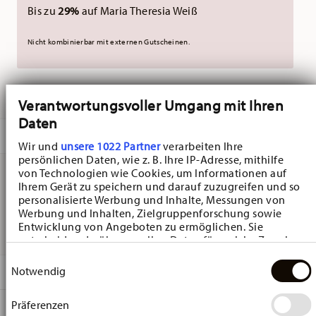
Bis zu
29%
auf Maria Theresia Weiß
Nicht kombinierbar mit externen Gutscheinen.
GELIEFERT IN 3-5 WERKTAGEN
Verantwortungsvoller Umgang mit Ihren
Daten
BESCHREIBUNG
Wir und
unsere 1022 Partner
verarbeiten Ihre
persönlichen Daten, wie z. B. Ihre IP-Adresse, mithilfe
von Technologien wie Cookies, um Informationen auf
Ihrem Gerät zu speichern und darauf zuzugreifen und so
Hutschenreuther Frühlingsgrüsse Weiss Schälchen flach
personalisierte Werbung und Inhalte, Messungen von
Werbung und Inhalten, Zielgruppenforschung sowie
- Ø 14,0 cm - h 1,8 cm, Porzellan
Entwicklung von Angeboten zu ermöglichen. Sie
entscheiden darüber, wer Ihre Daten für welche Zwecke
nutzt. Sie können Ihre Einwilligung jederzeit über die
Einwilligungsauswahl
Cookie-Erklärung oder durch Klicken auf das Privacy
Notwendig
DETAILS
Trigger Symbol ändern oder widerrufen
Hutschenreuther
Präferenzen
Wenn Sie es erlauben, würden wir auch gerne:
MA
ß
E
Frühlingsgrüße