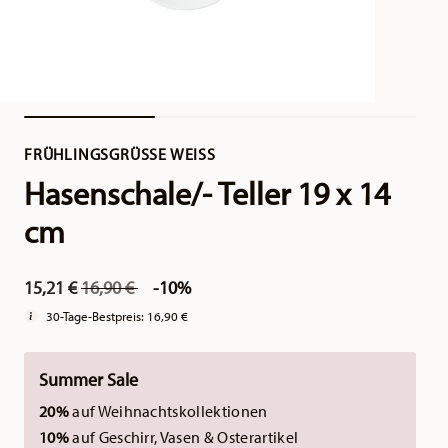
FRÜHLINGSGRÜSSE WEISS
Hasenschale/- Teller 19 x 14
cm
Price reduced from
to
15,21 €
16,90 €
-10%
30-Tage-Bestpreis:
16,90 €
Summer Sale
20%
auf Weihnachtskollektionen
10%
auf Geschirr, Vasen & Osterartikel