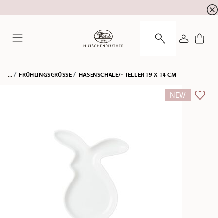
Newsletter-Anmeldung
10 % Rabatt für Ihre
!
ANMELDE
Menu
...
FRÜHLINGSGRÜSSE
HASENSCHALE/- TELLER 19 X 14 CM
NEW
ADD 