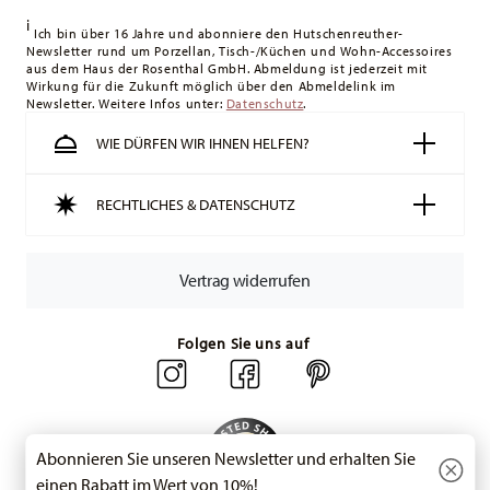
Königreich liegt der Mindestbestellwert bei £135, die
i
Lieferung erfolgt versandkostenfrei.
Ich bin über 16 Jahre und abonniere den Hutschenreuther-
Newsletter rund um Porzellan, Tisch-/Küchen und Wohn-Accessoires
Schweiz:
Lieferungen in die Schweiz sind ab 49,90 CHF
aus dem Haus der Rosenthal GmbH. Abmeldung ist jederzeit mit
versandkostenfrei. Unter einem Bestellwert von 49,90 CHF
Wirkung für die Zukunft möglich über den Abmeldelink im
Newsletter. Weitere Infos unter:
liegen die Versandkosten bei 36,90 CHF.
Datenschutz
.
Tracking:
Sie erhalten per E-Mail einen Trackingcode, sobald
WIE DÜRFEN WIR IHNEN HELFEN?
Ihr Paket auf die Reise geht.
Lieferzeit innerhalb Deutschlands:
3-5 Werktage für
RECHTLICHES & DATENSCHUTZ
vorrätige Artikel. Sie können die Lieferzeiten in andere
Länder
hier einsehen
.
Retouren:
Für Retouren nutzen Sie bitte
Vertrag widerrufen
unseren
Retourenservice
.
Folgen Sie uns auf
Abonnieren Sie unseren Newsletter und erhalten Sie
einen Rabatt im Wert von 10%!