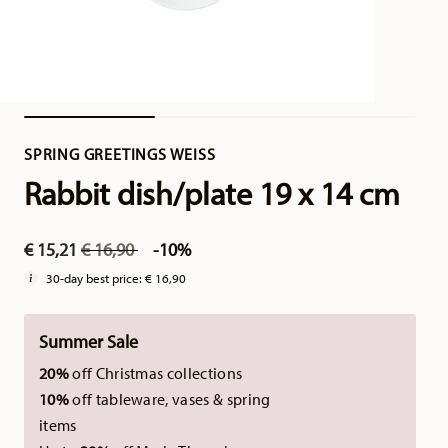
SPRING GREETINGS WEISS
Rabbit dish/plate 19 x 14 cm
Price reduced from
to
€ 15,21
€ 16,90
-10%
30-day best price:
€ 16,90
Summer Sale
20%
off Christmas collections
10%
off tableware, vases & spring
items