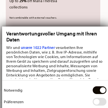
Up to
29%
off Maria Theresia
collections
Not combinable with external vouchers.
Verantwortungsvoller Umgang mit Ihren
DELIVERED IN 3-5 WORKING DAYS
Daten
Wir und
unsere 1022 Partner
verarbeiten Ihre
DESCRIPTION
persönlichen Daten, wie z. B. Ihre IP-Adresse, mithilfe
von Technologien wie Cookies, um Informationen auf
Ihrem Gerät zu speichern und darauf zuzugreifen und so
personalisierte Werbung und Inhalte, Messungen von
Hutschenreuther Frühlingsgrüsse Weiss Small bowl low -
Werbung und Inhalten, Zielgruppenforschung sowie
Entwicklung von Angeboten zu ermöglichen. Sie
Ø 14,0 cm - h 1,8 cm, Porcelain
entscheiden darüber, wer Ihre Daten für welche Zwecke
nutzt. Sie können Ihre Einwilligung jederzeit über die
Einwilligungsauswahl
Cookie-Erklärung oder durch Klicken auf das Privacy
Notwendig
Trigger Symbol ändern oder widerrufen
DETAILS
Präferenzen
Wenn Sie es erlauben, würden wir auch gerne:
Hutschenreuther
Informationen über Ihre geografische Lage