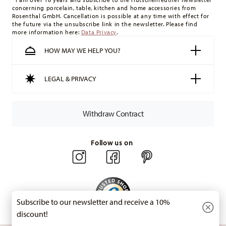
concerning porcelain, table, kitchen and home accessories from
minimum order value is £135, and delivery is free of charge.
Rosenthal GmbH. Cancellation is possible at any time with effect for
Switzerland:
delivery is free of charge for orders over 49,90
the future via the unsubscribe link in the newsletter. Please find
more information here:
Data Privacy
.
CHF. If the value of your purchase is less than 49,90 CHF,
delivery charges are 36,90 CHF.
HOW MAY WE HELP YOU?
Tracking:
You will receive a tracking code by e-mail as soon
as your parcel is dispatched.
LEGAL & PRIVACY
Delivery time:
3-5 working days for delivery within Germany
for items in stock. You can view delivery times to other
countries
here
.
Withdraw Contract
Returns:
For returns, please use our
returns service
.
Follow us on
Subscribe to our newsletter and receive a 10%
discount!