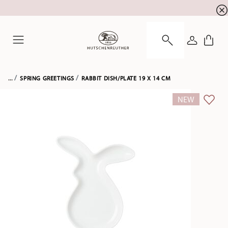
newsletter registration
10 % discount for your
!
LOGIN
Menu
...
SPRING GREETINGS
RABBIT DISH/PLATE 19 X 14 CM
NEW
ADD 