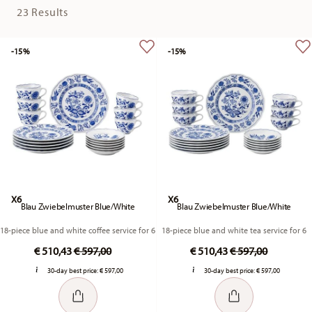
23 Results
-15%
-15%
X6
X6
Blau Zwiebelmuster Blue/White
Blau Zwiebelmuster Blue/White
18-piece blue and white coffee service for 6
18-piece blue and white tea service for 6
Price reduced from
to
Price reduced fr
to
€ 510,43
€ 597,00
€ 510,43
€ 597,00
30-day best price:
€ 597,00
30-day best price:
€ 597,00