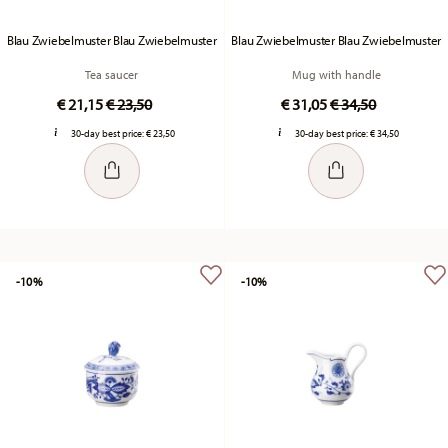
Blau Zwiebelmuster Blau Zwiebelmuster
Blau Zwiebelmuster Blau Zwiebelmuster
Tea saucer
Mug with handle
Price reduced from
to
Price reduced fr
to
€ 21,15
€ 23,50
€ 31,05
€ 34,50
30-day best price:
€ 23,50
30-day best price:
€ 34,50
-10%
-10%