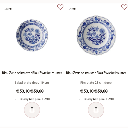
-10%
-10%
Blau Zwiebelmuster Blau Zwiebelmuster
Blau Zwiebelmuster Blau Zwiebelmuster
Salad plate deep 19 cm
Rim plate 23 cm deep
Price reduced from
to
Price reduced fr
to
€ 53,10
€ 59,00
€ 53,10
€ 59,00
30-day best price:
€ 59,00
30-day best price:
€ 59,00