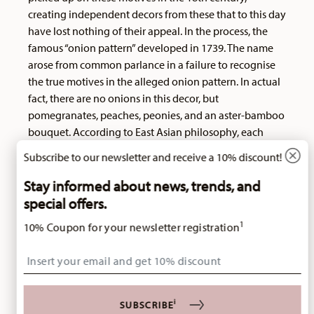
creating independent decors from these that to this day
have lost nothing of their appeal. In the process, the
famous “onion pattern” developed in 1739. The name
arose from common parlance in a failure to recognise
the true motives in the alleged onion pattern. In actual
fact, there are no onions in this decor, but
pomegranates, peaches, peonies, and an aster-bamboo
bouquet. According to East Asian philosophy, each
piece of fruit, each plant has its own symbolic
Subscribe to our newsletter and receive a 10% discount!
significance: - Bamboo stands for the social upper class,
- the pomegranate is a symbol of fertility, - the peony
Stay informed about news, trends, and
symbolises wealth, - the pit of the peach with its
special offers.
furrowed structure on the surface stands for
1
10% Coupon for your newsletter registration
immortality. The white form of the Meissen porcelain
manufacturer C. Teichert, which goes back to a design
Insert your email to register for the newsletters
dating from 1728, was taken over by Lorenz
Hutschenreuther in 1926 and introduced to the market
as Maria Theresia. Also originating from C. Teichert is
i
SUBSCRIBE