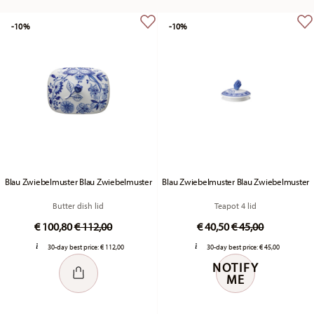
-10%
-10%
Blau Zwiebelmuster Blau Zwiebelmuster
Blau Zwiebelmuster Blau Zwiebelmuster
Butter dish lid
Teapot 4 lid
Price reduced from
to
Price reduced fr
to
€ 100,80
€ 112,00
€ 40,50
€ 45,00
30-day best price:
€ 112,00
30-day best price:
€ 45,00
NOTIFY
ME