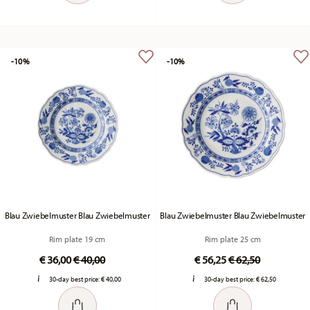
-10%
-10%
Blau Zwiebelmuster Blau Zwiebelmuster
Blau Zwiebelmuster Blau Zwiebelmuster
Rim plate 19 cm
Rim plate 25 cm
Price reduced from
to
Price reduced fr
to
€ 36,00
€ 40,00
€ 56,25
€ 62,50
30-day best price:
€ 40,00
30-day best price:
€ 62,50