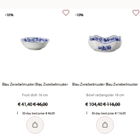
-10%
-10%
Blau Zwiebelmuster Blau Zwiebelmuster
Blau Zwiebelmuster Blau Zwiebelmuster
Fruit dish 16 cm
Bowl rectangular 18 cm
Price reduced from
to
Price reduced fr
to
€ 41,40
€ 46,00
€ 104,40
€ 116,00
30-day best price:
€ 46,00
30-day best price:
€ 116,00