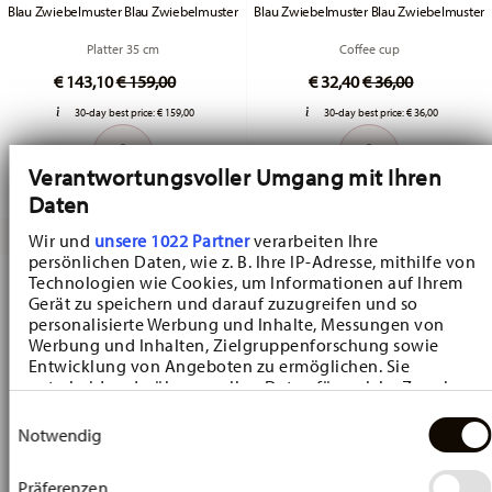
Blau Zwiebelmuster Blau Zwiebelmuster
Blau Zwiebelmuster Blau Zwiebelmuster
Platter 35 cm
Coffee cup
Price reduced from
to
Price reduced fr
to
€ 143,10
€ 159,00
€ 32,40
€ 36,00
30-day best price:
€ 159,00
30-day best price:
€ 36,00
Verantwortungsvoller Umgang mit Ihren
Daten
Wir und
unsere 1022 Partner
verarbeiten Ihre
persönlichen Daten, wie z. B. Ihre IP-Adresse, mithilfe von
-10%
-10%
Technologien wie Cookies, um Informationen auf Ihrem
Gerät zu speichern und darauf zuzugreifen und so
personalisierte Werbung und Inhalte, Messungen von
Werbung und Inhalten, Zielgruppenforschung sowie
Entwicklung von Angeboten zu ermöglichen. Sie
entscheiden darüber, wer Ihre Daten für welche Zwecke
nutzt. Sie können Ihre Einwilligung jederzeit über die
Einwilligungsauswahl
Cookie-Erklärung oder durch Klicken auf das Privacy
Notwendig
Trigger Symbol ändern oder widerrufen
Präferenzen
Wenn Sie es erlauben, würden wir auch gerne: