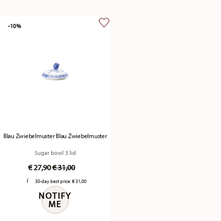
-10%
Blau Zwiebelmuster Blau Zwiebelmuster
Sugar bowl 3 lid
Price reduced from
to
€ 27,90
€ 31,00
30-day best price:
€ 31,00
NOTIFY
ME