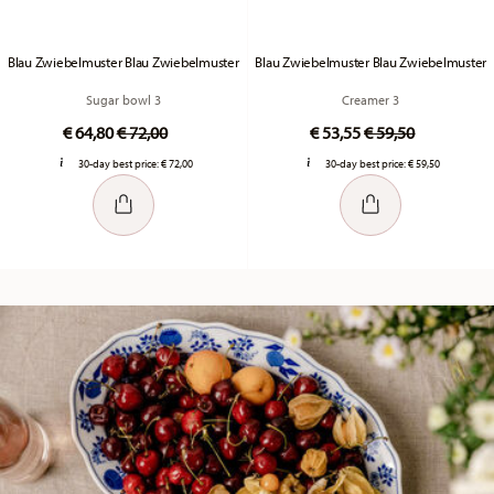
Blau Zwiebelmuster Blau Zwiebelmuster
Blau Zwiebelmuster Blau Zwiebelmuster
Sugar bowl 3
Creamer 3
Price reduced from
to
Price reduced fr
to
€ 64,80
€ 72,00
€ 53,55
€ 59,50
30-day best price:
€ 72,00
30-day best price:
€ 59,50