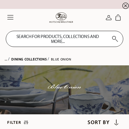
newsletter registration
10 % discount for your
!
LOGIN
Menu
SEARCH FOR PRODUCTS, COLLECTIONS AND
MORE...
...
DINING COLLECTIONS
BLUE ONION
Blue Onion
FILTER