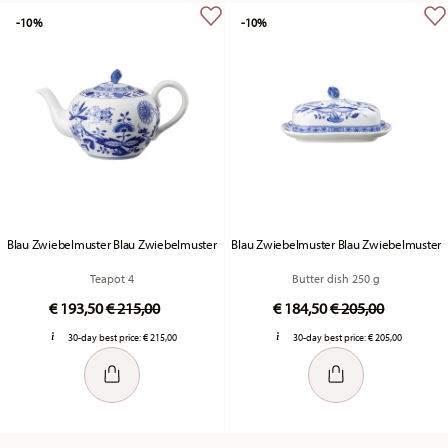
-10%
-10%
Blau Zwiebelmuster Blau Zwiebelmuster
Blau Zwiebelmuster Blau Zwiebelmuster
Teapot 4
Butter dish 250 g
Price reduced from
to
Price reduced fr
to
€ 193,50
€ 215,00
€ 184,50
€ 205,00
30-day best price:
€ 215,00
30-day best price:
€ 205,00