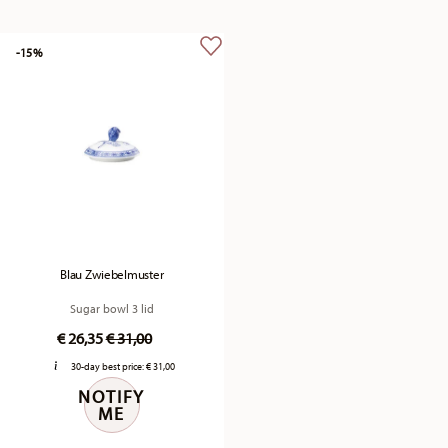
-15%
Blau Zwiebelmuster
Sugar bowl 3 lid
Price reduced from
to
€ 26,35
€ 31,00
30-day best price:
€ 31,00
NOTIFY
ME