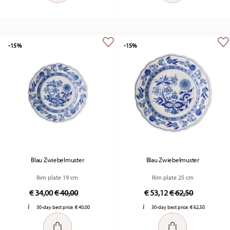
-15%
-15%
Blau Zwiebelmuster
Blau Zwiebelmuster
Rim plate 19 cm
Rim plate 25 cm
Price reduced from
to
Price reduced fr
to
€ 34,00
€ 40,00
€ 53,12
€ 62,50
30-day best price:
€ 40,00
30-day best price:
€ 62,50