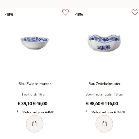
-15%
-15%
Blau Zwiebelmuster
Blau Zwiebelmuster
Fruit dish 16 cm
Bowl rectangular 18 cm
Price reduced from
to
Price reduced fro
to
€ 39,10
€ 46,00
€ 98,60
€ 116,00
30-day best price:
€ 46,00
30-day best price:
€ 116,00