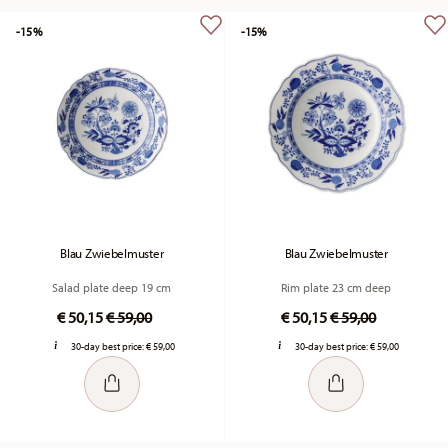
-15%
-15%
Blau Zwiebelmuster
Blau Zwiebelmuster
Salad plate deep 19 cm
Rim plate 23 cm deep
Price reduced from
to
Price reduced fr
to
€ 50,15
€ 59,00
€ 50,15
€ 59,00
30-day best price:
€ 59,00
30-day best price:
€ 59,00