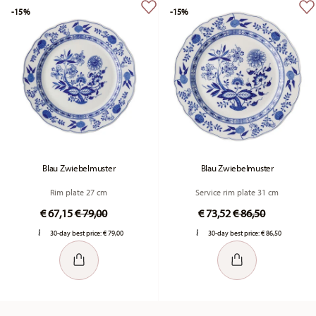
-15%
-15%
Blau Zwiebelmuster
Blau Zwiebelmuster
Rim plate 27 cm
Service rim plate 31 cm
Price reduced from
to
Price reduced fr
to
€ 67,15
€ 79,00
€ 73,52
€ 86,50
30-day best price:
€ 79,00
30-day best price:
€ 86,50