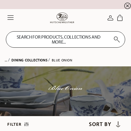
Summer SALE! Get EXTRA 5% OFF and save up to 
☀️
LOGIN
Menu
SEARCH FOR PRODUCTS, COLLECTIONS AND
MORE...
...
DINING COLLECTIONS
BLUE ONION
Blue Onion
FILTER