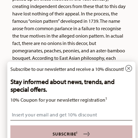
creating independent decors from these that to this day
have lost nothing of their appeal. In the process, the
famous “onion pattern” developed in 1739. The name
arose from common parlance in a failure to recognise
the true motives in the alleged onion pattern. In actual
fact, there are no onions in this decor, but
pomegranates, peaches, peonies, and an aster-bamboo
bouquet. According to East Asian philosophy, each
piece of fruit, each plant has its own symbolic
Subscribe to our newsletter and receive a 10% discount!
significance: - Bamboo stands for the social upper class,
- the pomegranate is a symbol of fertility, - the peony
Stay informed about news, trends, and
symbolises wealth, - the pit of the peach with its
special offers.
furrowed structure on the surface stands for
1
10% Coupon for your newsletter registration
immortality. The white form of the Meissen porcelain
manufacturer C. Teichert, which goes back to a design
Insert your email to register for the newsletters
dating from 1728, was taken over by Lorenz
Hutschenreuther in 1926 and introduced to the market
as Maria Theresia. Also originating from C. Teichert is
i
SUBSCRIBE