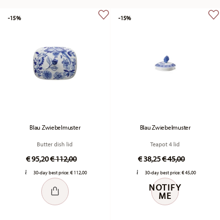
-15%
-15%
Blau Zwiebelmuster
Blau Zwiebelmuster
Butter dish lid
Teapot 4 lid
Price reduced from
to
Price reduced fr
to
€ 95,20
€ 112,00
€ 38,25
€ 45,00
30-day best price:
€ 112,00
30-day best price:
€ 45,00
NOTIFY
ME