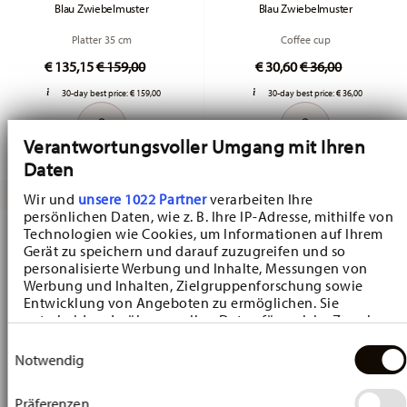
Blau Zwiebelmuster
Blau Zwiebelmuster
Platter 35 cm
Coffee cup
Price reduced from
to
Price reduced fr
to
€ 135,15
€ 159,00
€ 30,60
€ 36,00
30-day best price:
€ 159,00
30-day best price:
€ 36,00
Verantwortungsvoller Umgang mit Ihren
Daten
Wir und
unsere 1022 Partner
verarbeiten Ihre
persönlichen Daten, wie z. B. Ihre IP-Adresse, mithilfe von
-15%
-15%
Technologien wie Cookies, um Informationen auf Ihrem
Gerät zu speichern und darauf zuzugreifen und so
personalisierte Werbung und Inhalte, Messungen von
Werbung und Inhalten, Zielgruppenforschung sowie
Entwicklung von Angeboten zu ermöglichen. Sie
entscheiden darüber, wer Ihre Daten für welche Zwecke
nutzt. Sie können Ihre Einwilligung jederzeit über die
Einwilligungsauswahl
Cookie-Erklärung oder durch Klicken auf das Privacy
Notwendig
Trigger Symbol ändern oder widerrufen
Präferenzen
Wenn Sie es erlauben, würden wir auch gerne: