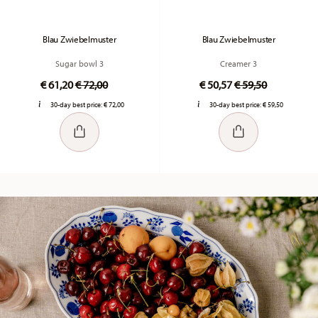
Blau Zwiebelmuster
Blau Zwiebelmuster
Sugar bowl 3
Creamer 3
Price reduced from
to
Price reduced fr
to
€ 61,20
€ 72,00
€ 50,57
€ 59,50
30-day best price:
€ 72,00
30-day best price:
€ 59,50