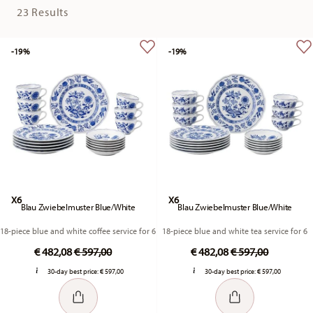
23 Results
-19%
-19%
X6
X6
Blau Zwiebelmuster Blue/White
Blau Zwiebelmuster Blue/White
18-piece blue and white coffee service for 6
18-piece blue and white tea service for 6
Price reduced from
to
Price reduced fr
to
€ 482,08
€ 597,00
€ 482,08
€ 597,00
30-day best price:
€ 597,00
30-day best price:
€ 597,00