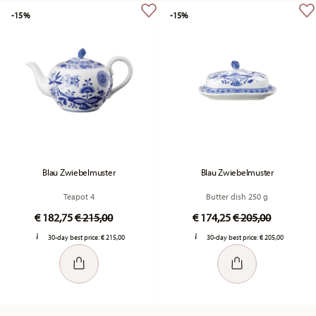
-15%
-15%
Blau Zwiebelmuster
Blau Zwiebelmuster
Teapot 4
Butter dish 250 g
Price reduced from
to
Price reduced fr
to
€ 182,75
€ 215,00
€ 174,25
€ 205,00
30-day best price:
€ 215,00
30-day best price:
€ 205,00