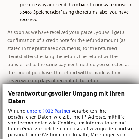
possible way and send them back to our warehouse in
95469 Speichersdorf using the returns label you have
received.
As soon as we have received your parcel, you will get a
confirmation of a credit note for the refund amount (as
stated in the purchase documents) for the returned
item(s) after checking the return. The refund will be
transferred to the same payment method you selected at
the time of purchase. The refund will be made within
seven working days of receipt of the return.
Verantwortungsvoller Umgang mit Ihren
Important:
Please refrain from returning items to us
Daten
without a returns label provided by our customer service.
As our central warehouse also processes the orders of our
Wir und
unsere 1022 Partner
verarbeiten Ihre
persönlichen Daten, wie z. B. Ihre IP-Adresse, mithilfe
business customers, we cannot guarantee that your
von Technologien wie Cookies, um Informationen auf
parcel will be correctly recognised and allocated without
Ihrem Gerät zu speichern und darauf zuzugreifen und so
our customer service registering your return. Only then is
personalisierte Werbung und Inhalte, Messungen von