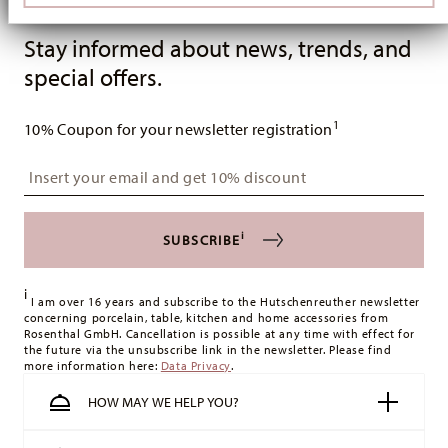
Partner führen diese Informationen möglicherweise mit
Services
Footer
weiteren Daten zusammen, die Sie ihnen bereitgestellt
haben oder die sie im Rahmen Ihrer Nutzung der Dienste
Stay informed about news, trends, and
gesammelt haben.
special offers.
1
10% Coupon for your newsletter registration
Insert your email to register for the newsletters
i
SUBSCRIBE
i
I am over 16 years and subscribe to the Hutschenreuther newsletter
concerning porcelain, table, kitchen and home accessories from
Rosenthal GmbH. Cancellation is possible at any time with effect for
the future via the unsubscribe link in the newsletter. Please find
more information here:
Data Privacy
.
HOW MAY WE HELP YOU?