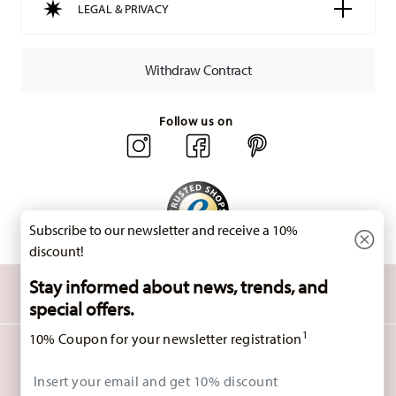
LEGAL & PRIVACY
Withdraw Contract
Follow us on
Subscribe to our newsletter and receive a 10%
discount!
DISCOVER ALL OUR BRANDS
Stay informed about news, trends, and
Beauty & functionality for your home
special offers.
1
10% Coupon for your newsletter registration
HOMEPAGE
GENERAL TERMS AND CONDITIONS
PRIVACY POLICY
Insert your email to register for the newsletters
IMPRINT
CHANGE COOKIE CONSENT