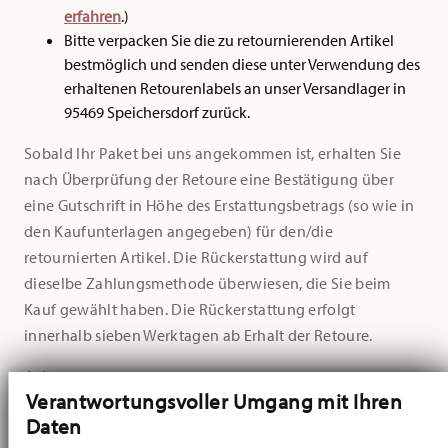
erfahren
.)
Bitte verpacken Sie die zu retournierenden Artikel
bestmöglich und senden diese unter Verwendung des
erhaltenen Retourenlabels an unser Versandlager in
95469 Speichersdorf zurück.
Sobald Ihr Paket bei uns angekommen ist, erhalten Sie
nach Überprüfung der Retoure eine Bestätigung über
eine Gutschrift in Höhe des Erstattungsbetrags (so wie in
den Kaufunterlagen angegeben) für den/die
retournierten Artikel. Die Rückerstattung wird auf
dieselbe Zahlungsmethode überwiesen, die Sie beim
Kauf gewählt haben. Die Rückerstattung erfolgt
innerhalb sieben Werktagen ab Erhalt der Retoure.
Achtung:
Bitte sehen Sie davon ab, Artikel ohne durch
Verantwortungsvoller Umgang mit Ihren
unseren Kundenservice ausgestellte Retourenlabel an
Daten
uns zurückzusenden. Da unser Zentrallager auch die