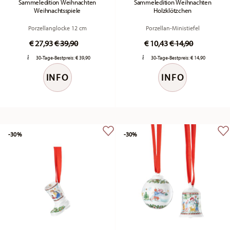
Sammeledition Weihnachten
Sammeledition Weihnachten
Weihnachtsspiele
Holzklötzchen
Porzellanglocke 12 cm
Porzellan-Ministiefel
Price reduced from
to
Price reduced fr
to
€ 27,93
€ 39,90
€ 10,43
€ 14,90
30-Tage-Bestpreis:
€ 39,90
30-Tage-Bestpreis:
€ 14,90
INFO
INFO
-30%
-30%