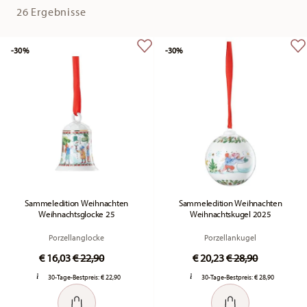
26 Ergebnisse
-30%
-30%
Sammeledition Weihnachten
Sammeledition Weihnachten
Weihnachtsglocke 25
Weihnachtskugel 2025
Porzellanglocke
Porzellankugel
Price reduced from
to
Price reduced fr
to
€ 16,03
€ 22,90
€ 20,23
€ 28,90
30-Tage-Bestpreis:
€ 22,90
30-Tage-Bestpreis:
€ 28,90