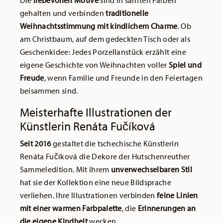
Die
liebevollen Motive
sind in sanften Farben
gehalten und verbinden
traditionelle
Weihnachtsstimmung mit kindlichem Charme
. Ob
am Christbaum, auf dem gedeckten Tisch oder als
Geschenkidee: Jedes Porzellanstück erzählt eine
eigene Geschichte von Weihnachten voller
Spiel und
Freude
, wenn Familie und Freunde in den Feiertagen
beisammen sind.
Meisterhafte Illustrationen der
Künstlerin Renáta Fučíková
Seit 2016
gestaltet die tschechische Künstlerin
Renáta Fučíková die Dekore der Hutschenreuther
Sammeledition. Mit ihrem
unverwechselbaren Stil
hat sie der Kollektion eine neue Bildsprache
verliehen. Ihre Illustrationen verbinden
feine Linien
mit einer warmen Farbpalette
, die
Erinnerungen an
die eigene Kindheit
wecken.