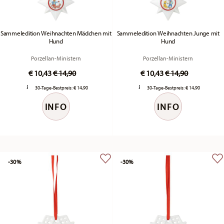
Sammeledition Weihnachten Mädchen mit
Sammeledition Weihnachten Junge mit
Hund
Hund
Porzellan-Ministern
Porzellan-Ministern
Price reduced from
to
Price reduced fr
to
€ 10,43
€ 14,90
€ 10,43
€ 14,90
30-Tage-Bestpreis:
€ 14,90
30-Tage-Bestpreis:
€ 14,90
INFO
INFO
-30%
-30%