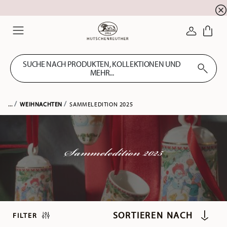
Summer SALE! Sichern Sie sich 5% EXTRA-RABATT
☀️
ANMELDE
Menu
SUCHE NACH PRODUKTEN, KOLLEKTIONEN UND
MEHR...
...
WEIHNACHTEN
SAMMELEDITION 2025
Sammeledition 2025
FILTER