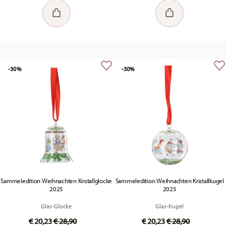
-30%
-30%
Sammeledition Weihnachten Kristallglocke
Sammeledition Weihnachten Kristallkugel
2025
2025
Glas-Glocke
Glas-Kugel
Price reduced from
to
Price reduced fr
to
€ 20,23
€ 28,90
€ 20,23
€ 28,90