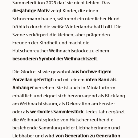
Sammeledition 2025 darf sie nicht fehlen. Das
diesjährige Motiv
zeigt Kinder, die einen
Schneemann bauen, während ein niedlicher Hund
fröhlich durch die weiße Winterlandschaft tollt. Die
Szene verkörpert die kleinen, aber prägenden
Freuden der Kindheit und macht die
Hutschenreuther Weihnachtsglocke zu einem
besonderen Symbol der Weihnachtszeit
.
Die Glocke ist wie gewohnt
aus hochwertigem
Porzellan gefertigt
und mit einem
roten Band als
Anhänger
versehen. Sie ist auch in Miniaturform
erhältlich und eignet sich hervorragend als Blickfang
am Weihnachtsbaum, als Dekoration am Fenster
oder als
wertvolles Sammlerstück
. Jedes Jahr ergänzt
die Weihnachtsglocke von Hutschenreuther die
bestehende Sammlung vieler Liebhaberinnen und
Liebhaber und wird
von Generation zu Generation