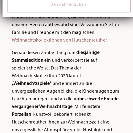
Geborgenheit und Freude. Sie ist geprägt von
Auswahl erlauben
soziale Medien, Werbung und Analysen weiter. Unsere
fröhlichen Erinnerungen an Herzlichkeit, Wärme und
Partner führen diese Informationen möglicherweise mit
weiteren Daten zusammen, die Sie ihnen bereitgestellt
wunderschönen Momenten, die für immer tief in
haben oder die sie im Rahmen Ihrer Nutzung der Dienste
unseren Herzen aufbewahrt sind. Verzaubern Sie Ihre
gesammelt haben.
Familie und Freunde mit den magischen
Weihnachtskollektionen von Hutschenreuther
.
Genau diesen Zauber fängt die
diesjährige
Sammeledition
ein und verkörpert sie auf
spielerische Weise. Das Thema der
Weihnachtskollektion 2025 lautet
„Weihnachtsspiele“
und erinnert an die
unvergesslichen Augenblicke, die Kinderaugen zum
Leuchten bringen, und an die
unbeschwerte Freude
vergangener Weihnachtstage
. Mit
feinstem
Porzellan
, kunstvoll dekoriert, schenkt
Hutschenreuther Ihnen zur Weihnachtszeit eine
unvergessliche Atmosphäre voller Nostalgie und