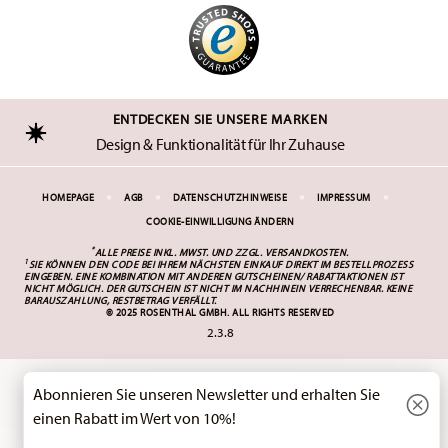
ENTDECKEN SIE UNSERE MARKEN
Design & Funktionalität für Ihr Zuhause
HOMEPAGE
AGB
DATENSCHUTZHINWEISE
IMPRESSUM
COOKIE-EINWILLIGUNG ÄNDERN
*
ALLE PREISE INKL. MWST. UND
ZZGL. VERSANDKOSTEN.
1
SIE KÖNNEN DEN CODE BEI IHREM NÄCHSTEN EINKAUF DIREKT IM BESTELLPROZESS
EINGEBEN. EINE KOMBINATION MIT ANDEREN GUTSCHEINEN/ RABATTAKTIONEN IST
NICHT MÖGLICH. DER GUTSCHEIN IST NICHT IM NACHHINEIN VERRECHENBAR. KEINE
BARAUSZAHLUNG, RESTBETRAG VERFÄLLT.
© 2025 ROSENTHAL GMBH. ALL RIGHTS RESERVED
2.3.8
Spaß am Kochen, Essen, Trinken und
P
m
Schenken ist das Motto von Thomas.
 und
Deshalb bietet das Sortiment eine große
Abonnieren Sie unseren Newsletter und erhalten Sie
thal
Auswahl an originellen Produkten, die mit
einem Augenzwinkern "über den
einen Rabatt im Wert von 10%!
Tellerrand" hinaus gedacht sind.
p