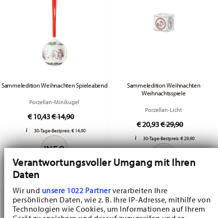
Sammeledition Weihnachten Spieleabend
Sammeledition Weihnachten
Weihnachtsspiele
Porzellan-Minikugel
Porzellan-Licht
Price reduced from
to
€ 10,43
€ 14,90
Price reduced fr
to
€ 20,93
€ 29,90
30-Tage-Bestpreis:
€ 14,90
30-Tage-Bestpreis:
€ 29,90
INFO
INFO
Verantwortungsvoller Umgang mit Ihren
Daten
Wir und
unsere 1022 Partner
verarbeiten Ihre
persönlichen Daten, wie z. B. Ihre IP-Adresse, mithilfe von
Technologien wie Cookies, um Informationen auf Ihrem
Gerät zu speichern und darauf zuzugreifen und so