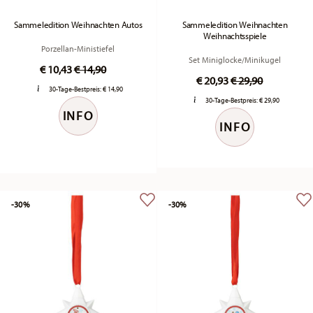
Sammeledition Weihnachten Autos
Sammeledition Weihnachten
Weihnachtsspiele
Porzellan-Ministiefel
Set Miniglocke/Minikugel
Price reduced from
to
€ 10,43
€ 14,90
Price reduced fr
to
€ 20,93
€ 29,90
30-Tage-Bestpreis:
€ 14,90
30-Tage-Bestpreis:
€ 29,90
INFO
INFO
-30%
-30%