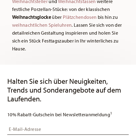
Weihnachtsteller
und
Weihnachtstassen
weitere
festliche Porzellan-Stücke: von der klassischen
Weihnachtsglocke
über
Plätzchendosen
bis hin zu
weihnachtlichen Spieluhren
. Lassen Sie sich von der
detailreichen Gestaltung inspirieren und holen Sie
sich ein Stück Festtagszauber in Ihr winterliches zu
Hause.
Services
Footer
Halten Sie sich über Neuigkeiten,
Trends und Sonderangebote auf dem
Laufenden.
1
10% Rabatt-Gutschein bei Newsletteranmeldung
Insert your email to register for the newsletters