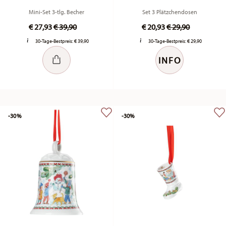
Mini-Set 3-tlg. Becher
Set 3 Plätzchendosen
Price reduced from
to
Price reduced fr
to
€ 27,93
€ 39,90
€ 20,93
€ 29,90
30-Tage-Bestpreis:
€ 39,90
30-Tage-Bestpreis:
€ 29,90
INFO
-30%
-30%