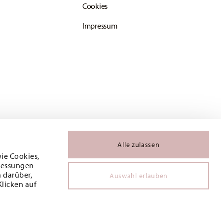
Cookies
Impressum
Alle zulassen
wie Cookies,
 Messungen
 darüber,
Auswahl erlauben
Klicken auf