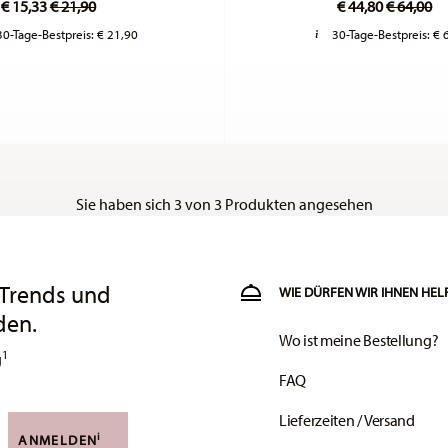
€ 15,33
€ 21,90
€ 44,80
€ 64,00
30-Tage-Bestpreis:
€ 21,90
30-Tage-Bestpreis:
€ 
Sie haben sich 3 von 3 Produkten angesehen
 Trends und
WIE DÜRFEN WIR IHNEN HEL
den.
Wo ist meine Bestellung?
1
g
FAQ
Lieferzeiten / Versand
i
ANMELDEN