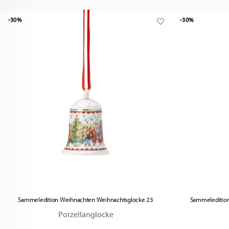
-30%
-30%
Sammeledition Weihnachten Weihnachtsglocke 23
Sammeleditio
Porzellanglocke
Price reduced from
to