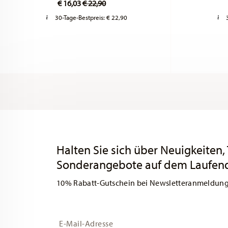
€ 16,03
€ 22,90
30-Tage-Bestpreis:
€ 22,90
Services
Footer
Halten Sie sich über Neuigkeiten,
Sonderangebote auf dem Laufen
10% Rabatt-Gutschein bei Newsletteranmeldun
Insert your email to register for the newsletters