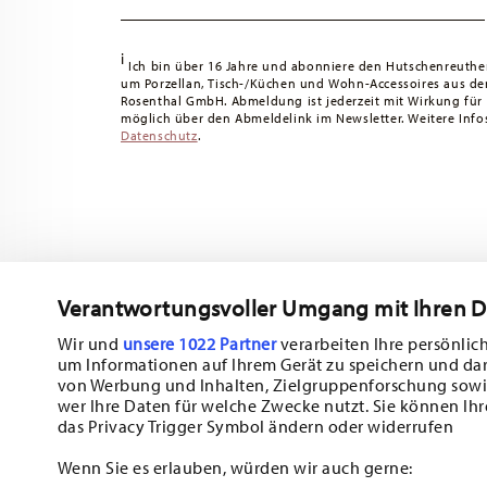
i
Ich bin über 16 Jahre und abonniere den Hutschenreuthe
um Porzellan, Tisch-/Küchen und Wohn-Accessoires aus d
Rosenthal GmbH. Abmeldung ist jederzeit mit Wirkung für
möglich über den Abmeldelink im Newsletter. Weitere Infos
Datenschutz
.
Verantwortungsvoller Umgang mit Ihren 
Abonnieren Sie unseren Newsletter und erhalten Sie einen Ra
10%!
Wir und
unsere 1022 Partner
verarbeiten Ihre persönlich
um Informationen auf Ihrem Gerät zu speichern und da
Halten Sie sich über Neuigkeiten, Trends
von Werbung und Inhalten, Zielgruppenforschung sowi
wer Ihre Daten für welche Zwecke nutzt. Sie können Ihr
Sonderangebote auf dem Laufenden.
das Privacy Trigger Symbol ändern oder widerrufen
1
10% Rabatt-Gutschein bei Newsletteranmeldung
Wenn Sie es erlauben, würden wir auch gerne: