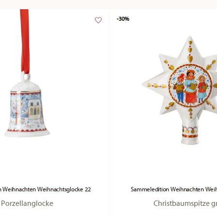
-30%
n Weihnachten Weihnachtsglocke 22
Sammeledition Weihnachten Wei
Porzellanglocke
Christbaumspitze g
Price reduced from
to
Price re
to