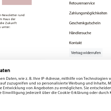
Retourenservice
Zahlungsmöglichkeiten
r-Newsletter rund
em Haus der
Geschenkgutschein
 die Zukunft
 unter:
Händlersuche
Kontakt
Vertrag widerrufen
Daten
batt im Wert von
Folgen Sie uns auf
en Daten, wie z. B. Ihre IP-Adresse, mithilfe von Technologien 
rauf zuzugreifen und so personalisierte Werbung und Inhalte,
 und
e Entwicklung von Angeboten zu ermöglichen. Sie entscheiden
e Einwilligung jederzeit über die Cookie-Erklärung oder durch 
ENTDECKEN SIE UNSERE MARKEN