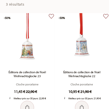
3 résultats
-50%
-50%
Éditions de collection de Noël
Éditions de collection de Noël
Weihnachtsglocke 23
Weihnachtsglocke 22
Cloche porcelaine
Cloche porcelaine
Price reduced from
to
Price reduced fr
to
11,45 €
22,90 €
10,95 €
21,90 €
Meilleur prix sur 30 jours:
22,90 €
Meilleur prix sur 30 jours:
21,90 €