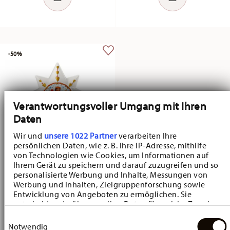
-50%
Verantwortungsvoller Umgang mit Ihren
Daten
Wir und
unsere 1022 Partner
verarbeiten Ihre
persönlichen Daten, wie z. B. Ihre IP-Adresse, mithilfe
von Technologien wie Cookies, um Informationen auf
Ihrem Gerät zu speichern und darauf zuzugreifen und so
Éditions de collection de Noël
personalisierte Werbung und Inhalte, Messungen von
Weihnachtsmarkt
Werbung und Inhalten, Zielgruppenforschung sowie
Entwicklung von Angeboten zu ermöglichen. Sie
Lic de l´arbre
entscheiden darüber, wer Ihre Daten für welche Zwecke
Price reduced from
to
32,00 €
64,00 €
nutzt. Sie können Ihre Einwilligung jederzeit über die
Einwilligungsauswahl
Cookie-Erklärung oder durch Klicken auf das Privacy
Meilleur prix sur 30 jours:
64,00 €
Notwendig