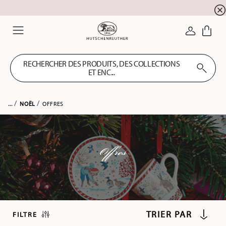
SOLDES D'ÉTÉ ! Profitez de 5 % de remise suppl
☀️
CONNEXI
Menu
RECHERCHER DES PRODUITS, DES COLLECTIONS
ET ENC...
...
NOËL
OFFRES
Offres
FILTRE