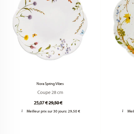
Nora Spring Vibes
Coupe 28 cm
Price reduced from
to
25,07 €
29,50 €
Meilleur prix sur 30 jours:
29,50 €
Meil