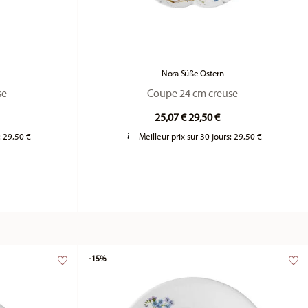
Nora Süße Ostern
se
Coupe 24 cm creuse
duced from
Price reduced from
to
25,07 €
29,50 €
:
29,50 €
Meilleur prix sur 30 jours:
29,50 €
-15%