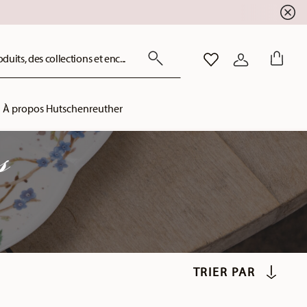
uits, des collections et enc...
LISTE DE SOUHAITS
CONNEXION
À propos Hutschenreuther
s