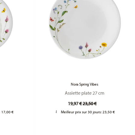
Nora Spring Vibes
Assiette plate 27 cm
duced from
Price reduced from
to
19,97 €
23,50 €
:
17,00 €
Meilleur prix sur 30 jours:
23,50 €