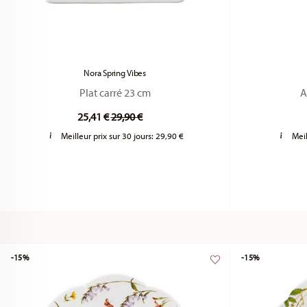
Nora Spring Vibes
Plat carré 23 cm
A
Price reduced from
to
25,41 €
29,90 €
Meilleur prix sur 30 jours:
29,90 €
Meil
-15%
-15%