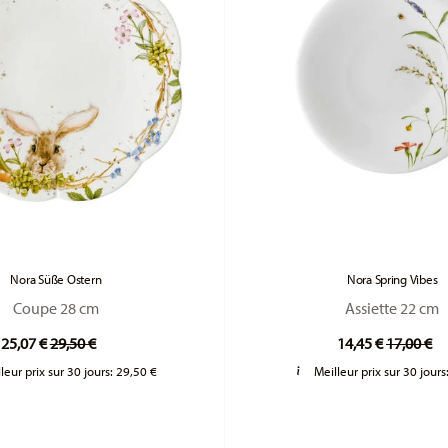
Nora Süße Ostern
Nora Spring Vibes
Coupe 28 cm
Assiette 22 cm
Price reduced from
to
Price re
to
25,07 €
29,50 €
14,45 €
17,00 €
leur prix sur 30 jours:
29,50 €
Meilleur prix sur 30 jours