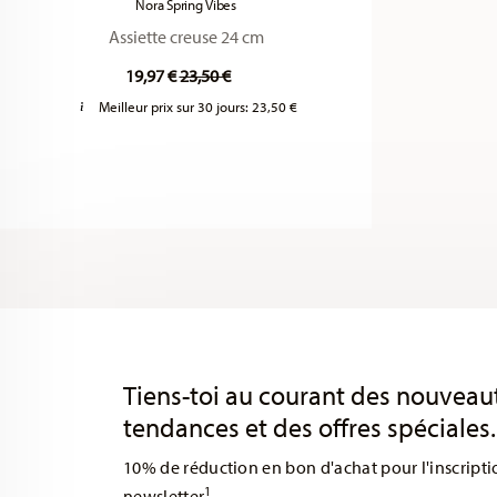
Nora Spring Vibes
Assiette creuse 24 cm
Price reduced from
to
19,97 €
23,50 €
Meilleur prix sur 30 jours:
23,50 €
Services
Footer
Tiens-toi au courant des nouveau
tendances et des offres spéciales.
10% de réduction en bon d'achat pour l'inscripti
1
newsletter