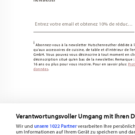
Insert your email to register for the newsletters
i
Abonnez-vous à la newsletter Hutschenreuther dédiée à la
qu’aux accessoires de cuisine, de table et d’intérieur de l’
GmbH. Vous pouvez vous désinscrire à tout moment en cliq
désinscription situé qu’en bas de la newsletter. Remarque 
16 ans ou plus pour vous inscrire. Pour en savoir plus:
Pro
données
.
Verantwortungsvoller Umgang mit Ihren 
Abonnez-vous à notre newsletter et recevez une réduction d
Wir und
unsere 1022 Partner
verarbeiten Ihre persönlich
um Informationen auf Ihrem Gerät zu speichern und da