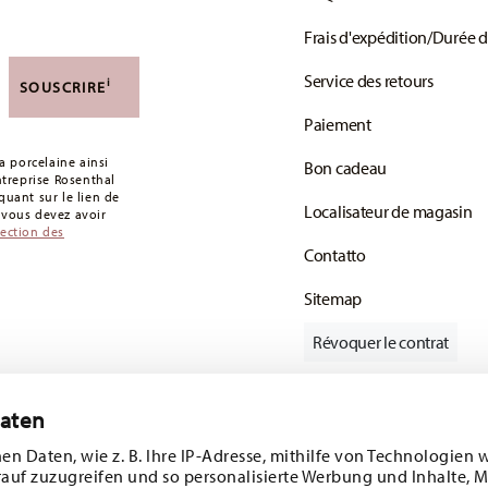
Frais d'expédition/Durée d
Service des retours
i
SOUSCRIRE
Paiement
 porcelaine ainsi
Bon cadeau
entreprise Rosenthal
uant sur le lien de
Localisateur de magasin
: vous devez avoir
tection des
Contatto
Sitemap
Révoquer le contrat
Daten
Suivez-nous sur
e 10%!
en Daten, wie z. B. Ihre IP-Adresse, mithilfe von Technologien 
rauf zuzugreifen und so personalisierte Werbung und Inhalte,