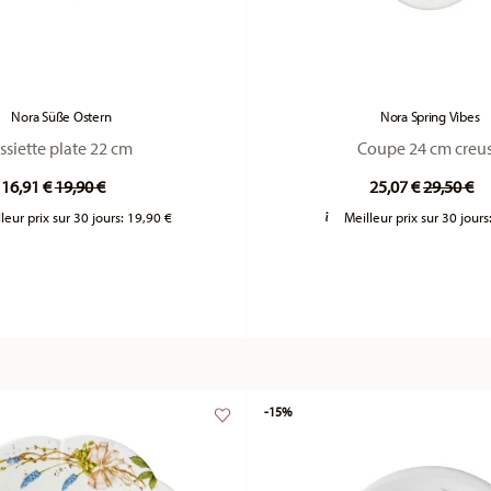
Nora Süße Ostern
Nora Spring Vibes
ssiette plate 22 cm
Coupe 24 cm creu
Price reduced from
to
Price re
to
16,91 €
19,90 €
25,07 €
29,50 €
leur prix sur 30 jours:
19,90 €
Meilleur prix sur 30 jours
-15%