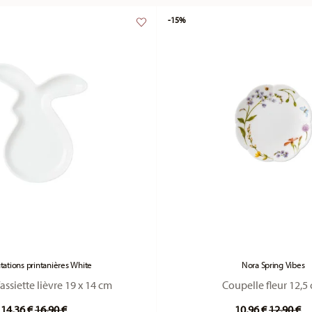
-15%
utations printanières White
Nora Spring Vibes
ssiette lièvre 19 x 14 cm
Coupelle fleur 12,5
Price reduced from
to
Price re
to
14,36 €
16,90 €
10,96 €
12,90 €