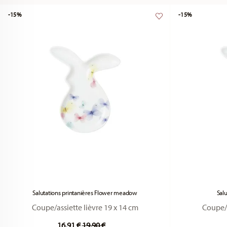
-15%
-15%
Salutations printanières Flower meadow
Sal
Coupe/assiette lièvre 19 x 14 cm
Coupe/a
Price reduced from
to
16,91 €
19,90 €