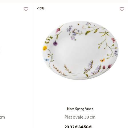
-15%
Nora Spring Vibes
 cm
Plat ovale 30 cm
duced from
Price reduced from
to
29,32 €
34,50 €