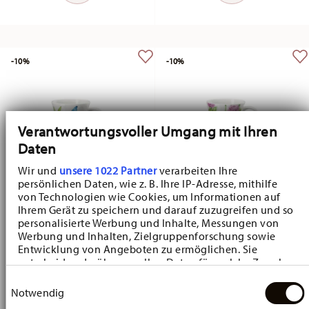
-10%
-10%
Verantwortungsvoller Umgang mit Ihren
Daten
Wir und
unsere 1022 Partner
verarbeiten Ihre
persönlichen Daten, wie z. B. Ihre IP-Adresse, mithilfe
von Technologien wie Cookies, um Informationen auf
Ihrem Gerät zu speichern und darauf zuzugreifen und so
Nora Kornblume
Nora Klee
personalisierte Werbung und Inhalte, Messungen von
Werbung und Inhalten, Zielgruppenforschung sowie
Gobelet avec anse
Gobelet avec anse
Entwicklung von Angeboten zu ermöglichen. Sie
Price reduced from
to
Price reduced fr
to
17,01 €
18,90 €
17,01 €
18,90 €
entscheiden darüber, wer Ihre Daten für welche Zwecke
nutzt. Sie können Ihre Einwilligung jederzeit über die
Meilleur prix sur 30 jours:
18,90 €
Meilleur prix sur 30 jours:
18,90 €
Einwilligungsauswahl
Cookie-Erklärung oder durch Klicken auf das Privacy
Notwendig
Trigger Symbol ändern oder widerrufen