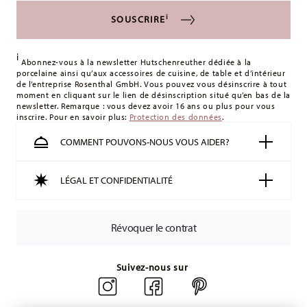
i
SOUSCRIRE
i
Abonnez-vous à la newsletter Hutschenreuther dédiée à la
porcelaine ainsi qu’aux accessoires de cuisine, de table et d’intérieur
de l’entreprise Rosenthal GmbH. Vous pouvez vous désinscrire à tout
moment en cliquant sur le lien de désinscription situé qu’en bas de la
newsletter. Remarque : vous devez avoir 16 ans ou plus pour vous
inscrire. Pour en savoir plus:
Protection des données
.
COMMENT POUVONS-NOUS VOUS AIDER?
LÉGAL ET CONFIDENTIALITÉ
Révoquer le contrat
Suivez-nous sur