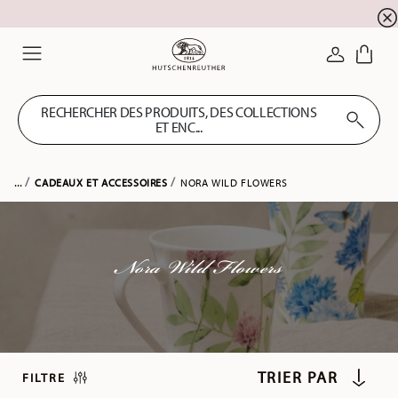
l'inscription à la newslett
10 % de réduction pour
CONNEXI
Menu
RECHERCHER DES PRODUITS, DES COLLECTIONS
ET ENC...
...
CADEAUX ET ACCESSOIRES
NORA WILD FLOWERS
Nora Wild Flowers
FILTRE