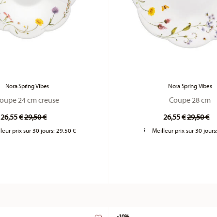
Nora Spring Vibes
Nora Spring Vibes
oupe 24 cm creuse
Coupe 28 cm
Price reduced from
to
Price re
to
26,55 €
29,50 €
26,55 €
29,50 €
leur prix sur 30 jours:
29,50 €
Meilleur prix sur 30 jours
-10%