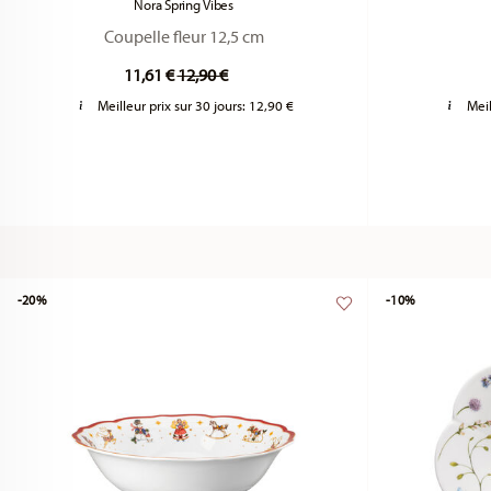
Nora Spring Vibes
Coupelle fleur 12,5 cm
Price reduced from
to
11,61 €
12,90 €
Meilleur prix sur 30 jours:
12,90 €
Meil
-20%
-10%