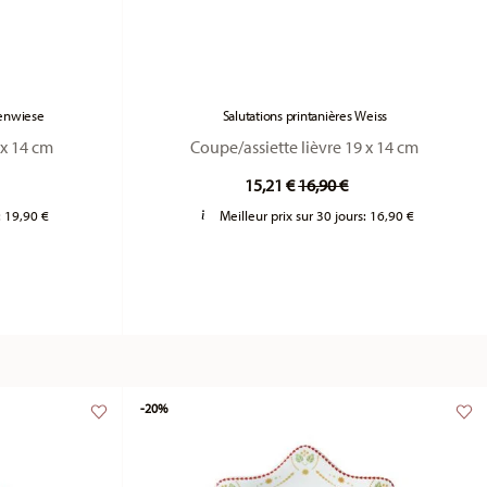
menwiese
Salutations printanières Weiss
 x 14 cm
Coupe/assiette lièvre 19 x 14 cm
duced from
Price reduced from
to
15,21 €
16,90 €
:
19,90 €
Meilleur prix sur 30 jours:
16,90 €
-20%