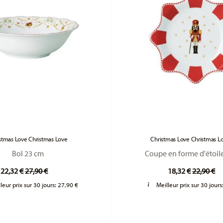
stmas Love Christmas Love
Christmas Love Christmas L
Bol 23 cm
Coupe en forme d'étoil
Price reduced from
to
Price re
to
22,32 €
27,90 €
18,32 €
22,90 €
leur prix sur 30 jours:
27,90 €
Meilleur prix sur 30 jours