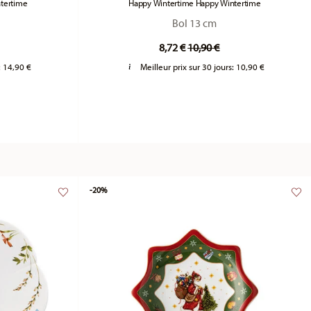
tertime
Happy Wintertime Happy Wintertime
Bol 13 cm
duced from
Price reduced from
to
8,72 €
10,90 €
:
14,90 €
Meilleur prix sur 30 jours:
10,90 €
-20%