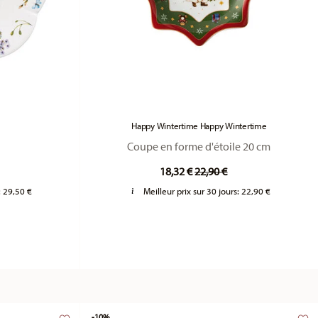
Happy Wintertime Happy Wintertime
Coupe en forme d'étoile 20 cm
duced from
Price reduced from
to
18,32 €
22,90 €
:
29,50 €
Meilleur prix sur 30 jours:
22,90 €
-10%