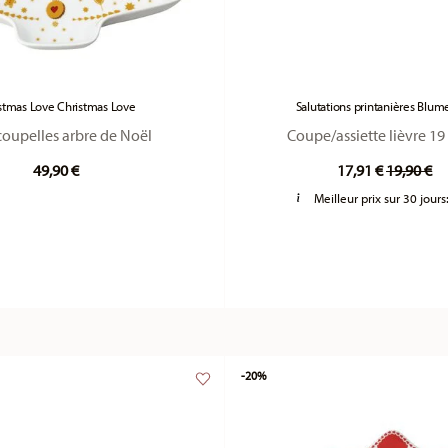
stmas Love Christmas Love
Salutations printanières Blu
coupelles arbre de Noël
Coupe/assiette lièvre 19
Price re
to
49,90 €
17,91 €
19,90 €
Meilleur prix sur 30 jours
-20%