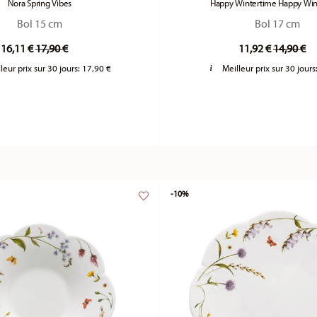
Nora Spring Vibes
Happy Wintertime Happy Win
Bol 15 cm
Bol 17 cm
Price reduced from
to
Price re
to
16,11 €
17,90 €
11,92 €
14,90 €
leur prix sur 30 jours:
17,90 €
Meilleur prix sur 30 jours
-10%