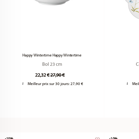
Happy Wintertime Happy Wintertime
Bol 23 cm
C
Price reduced from
to
22,32 €
27,90 €
Meilleur prix sur 30 jours:
27,90 €
Meil
-10%
-10%