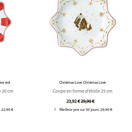
ove red
Christmas Love Christmas Love
e 20 cm
Coupe en forme d'étoile 25 cm
duced from
Price reduced from
to
23,92 €
29,90 €
:
22,90 €
Meilleur prix sur 30 jours:
29,90 €