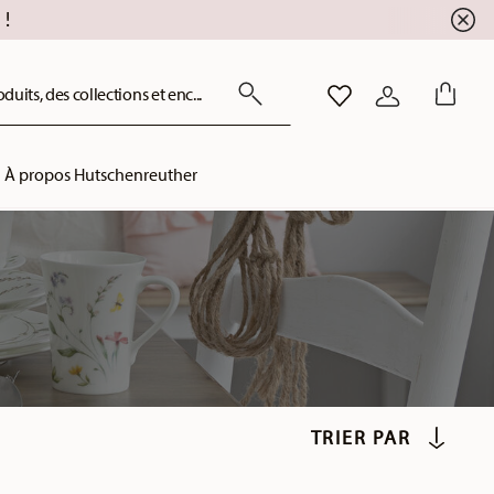
!
uits, des collections et enc...
LISTE DE SOUHAITS
CONNEXION
À propos Hutschenreuther