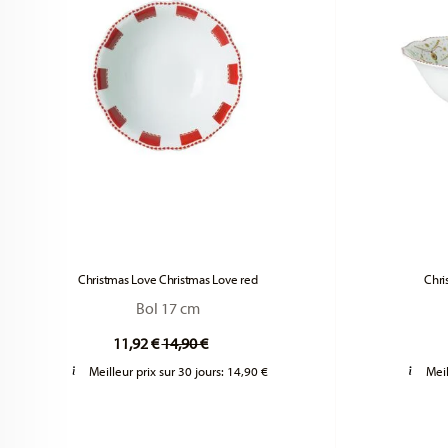
Christmas Love Christmas Love red
Chri
Bol 17 cm
Price reduced from
to
11,92 €
14,90 €
Meilleur prix sur 30 jours:
14,90 €
Meil