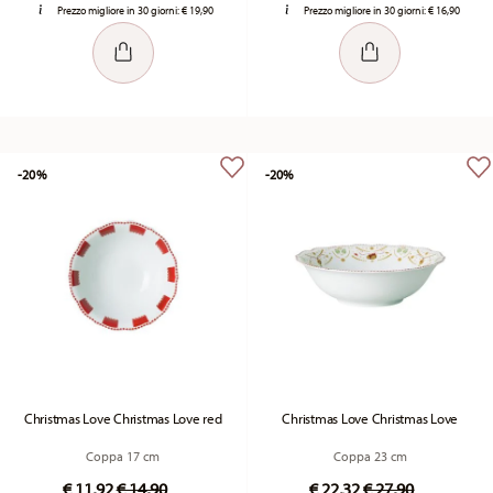
Prezzo migliore in 30 giorni:
€ 19,90
Prezzo migliore in 30 giorni:
€ 16,90
-20%
-20%
Christmas Love Christmas Love red
Christmas Love Christmas Love
Coppa 17 cm
Coppa 23 cm
Price reduced from
to
Price reduced fr
to
€ 11,92
€ 14,90
€ 22,32
€ 27,90