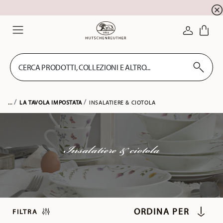
registrazione alla newsletter
10 % di sconto per la
ACCEDI
Menu
CERCA PRODOTTI, COLLEZIONI E ALTRO...
...
LA TAVOLA IMPOSTATA
INSALATIERE & CIOTOLA
Insalatiere & ciotola
FILTRA