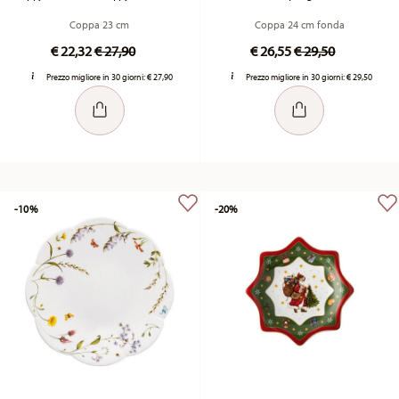
Coppa 23 cm
Coppa 24 cm fonda
Price reduced from
to
Price reduced fr
to
€ 22,32
€ 27,90
€ 26,55
€ 29,50
Prezzo migliore in 30 giorni:
€ 27,90
Prezzo migliore in 30 giorni:
€ 29,50
-10%
-20%