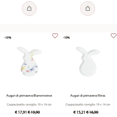
-10%
-10%
Auguri di primavera Blumenwiese
Auguri di primavera Weiss
Coppa/piatto coniglio 19 x 14 cm
Coppa/piatto coniglio 19 x 14 cm
Price reduced from
to
Price reduced fr
to
€ 17,91
€ 19,90
€ 15,21
€ 16,90