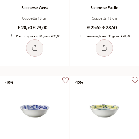
Baronesse Weiss
Baronesse Estelle
Coppetta 13 cm
Coppetta 13 cm
Price reduced from
to
Price reduced fr
to
€ 20,70
€ 23,00
€ 25,65
€ 28,50
Prezzo migliore in 30 giorni:
€ 23,00
Prezzo migliore in 30 giorni:
€ 28,50
-10%
-10%