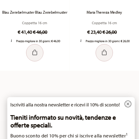
Blau Zwiebelmuster Blau Zwiebelmuster
Maria Theresia Medley
Coppetta 16 cm
Coppetta 16 cm
Price reduced from
to
Price reduced fr
to
€ 41,40
€ 46,00
€ 23,40
€ 26,00
Prezzo migliore in 30 giorni:
€ 46,00
Prezzo migliore in 30 giorni:
€ 26,00
Hai visto 24 di 38 prodotti
Iscriviti alla nostra newsletter e ricevi il 10% di sconto!
Tieniti informato su novità, tendenze e
offerte speciali.
ALTRO
1
Buono sconto del 10% per chi si iscrive alla newsletter