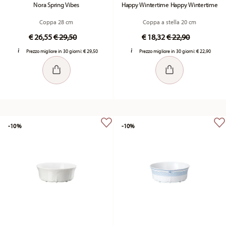
Nora Spring Vibes
Happy Wintertime Happy Wintertime
Coppa 28 cm
Coppa a stella 20 cm
Price reduced from
to
Price reduced fr
to
€ 26,55
€ 29,50
€ 18,32
€ 22,90
Prezzo migliore in 30 giorni:
€ 29,50
Prezzo migliore in 30 giorni:
€ 22,90
-10%
-10%